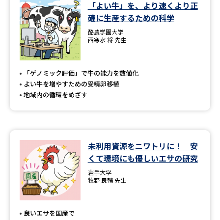
学問のミニ講義「夢ナビ講義」
学問分野解説
「よい牛」を、より速くより正
確に生産するための科学
学問の教科書
夢ナビライブ
酪農学園大学
西寒水 将 先生
ユーザーサポート
「ゲノミック評価」で牛の能力を数値化
よい牛を増やすための受精卵移植
Ｑ＆Ａ よくあるご質問
大学進学IDについて
地域内の循環をめざす
資料の料金の
受付内容・発送状況の確認
お支払いについて
テレメール
個人情報取扱規定
お支払いサイト
未利用資源をニワトリに！ 安
くて環境にも優しいエサの研究
テレメール進学カタログ
特定商取引表記
訂正のご案内
岩手大学
牧野 良輔 先生
良いエサを国産で