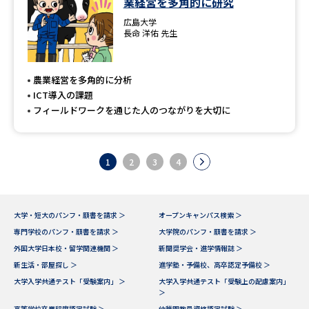
業経営を多角的に研究
広島大学
長命 洋佑 先生
農業経営を多角的に分析
ICT導入の課題
フィールドワークを通じた人のつながりを大切に
1
2
3
4
大学・短大のパンフ・願書を請求 ＞
オープンキャンパス検索 ＞
専門学校のパンフ・願書を請求 ＞
大学院のパンフ・願書を請求 ＞
外国大学日本校・留学関連機関 ＞
新聞奨学会・進学情報誌 ＞
新生活・部屋探し ＞
進学塾・予備校、高卒認定予備校 ＞
大学入学共通テスト「受験案内」 ＞
大学入学共通テスト「受験上の配慮案内」
＞
高等学校卒業程度認定試験 ＞
幼稚園教員資格認定試験 ＞