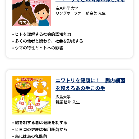
帝京科学大学
リングホーファー 萌奈美 先生
ヒトを理解する社会的認知能力
多くの他者と関わり、社会を形成する
ウマの特性とヒトへの影響
ニワトリを健康に！ 腸内細菌
を整えるあの手この手
広島大学
新居 隆浩 先生
腸を制する者は健康を制する
ヒヨコの健康は有用細菌から
鳥には鳥の乳酸菌