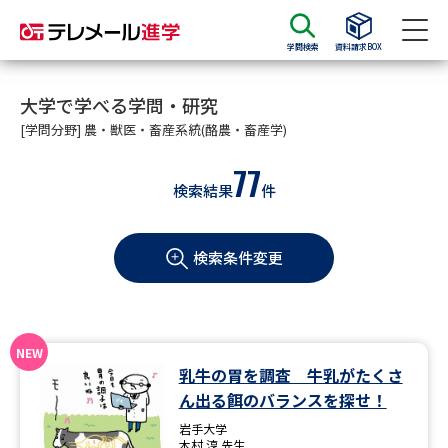
学問検索
資料請求BOX
資料請求
資料検索
大学で学べる学問・研究
[学問分野] 農・獣医・畜産系統(酪農・畜産学)
77
大学・短大の資料種類から請求
検索結果
件
大学パンフ
学部・学科パンフ
検索条件変更
総合型選抜・学校推薦型選抜 募
大学入学共通テスト利用選抜の
集要項＆願書
募集要項＆願書
過去問題集
乳牛の胃を調査 牛乳がたくさ
大学・短大以外の資料から請求
ん出る餌のバランスを探せ！
岩手大学
木村 淳 先生