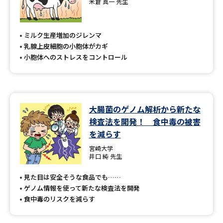
米倉 真一 先生
ミルク生産増加のジレンマ
乳腺上皮細胞の小胞体がカギ
小胞体へのストレスをコントロール
大腸菌のゲノム解析から新たな
検査法を開発！ 食中毒の被害
を減らす
宮崎大学
井口 純 先生
見た目は安全そうな食品でも……
ゲノム情報を使って新たな検査法を開発
食中毒のリスクを減らす