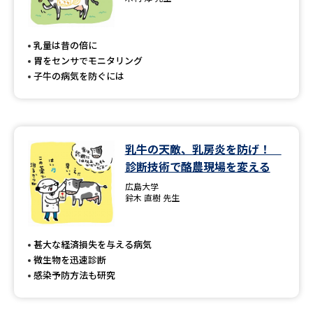
専門学校の資料請求
大学院の資料請求
大学入学共通テスト「受験案
留学・進学関連、塾・予備校
乳量は昔の倍に
内」の請求
胃をセンサでモニタリング
大学入学共通テスト「受験上の
子牛の病気を防ぐには
高等学校卒業程度認定試験
配慮案内」の請求
幼稚園教員資格認定試験
小学校教員資格認定試験
乳牛の天敵、乳房炎を防げ！
高等学校（情報）教員資格認定
試験
診断技術で酪農現場を変える
広島大学
鈴木 直樹 先生
大学研究
大学検索
甚大な経済損失を与える病気
微生物を迅速診断
大学で学べる内容や特徴を調べる
感染予防方法も研究
国際・グローバルに強い大学特
新増設大学・学部・学科特集
集