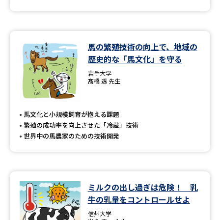
馬の繁殖技術の向上で、地域の
歴史的な「馬文化」を守る
岩手大学
髙橋 透 先生
馬文化と小規模飼育が抱える課題
繁殖の成功率を向上させた「冷蔵」技術
世界中の馬農家のための技術開発
ミルクの出し過ぎは危険！ 乳
牛の乳量をコントロールせよ
信州大学