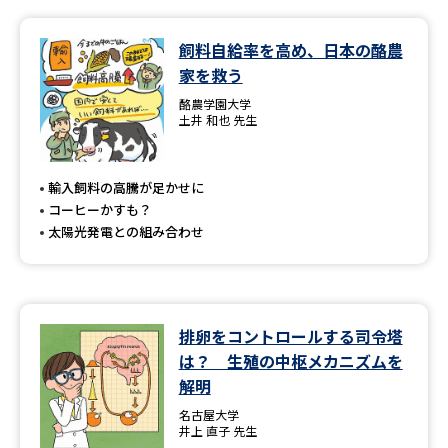
データサイエンス特集
奨学金・特待生制度特集
飼料自給率を高め、日本の酪農
家を救う
デジタルパンフレット
進路の３択
酪農学園大学
土井 和也 先生
新学年スタート号特集ページ
新学年スタート号特集ページ
（高3生用）
（高2生用）
輸入飼料の高騰が足かせに
SELFBRAND特集ページ
コーヒーかすも？
太陽光発電との組み合わせ
オープンキャンパスなどを調べる
オープンキャンパス検索
実施プログラムから探す
排卵をコントロールする司令塔
は？ 生殖の中枢メカニズムを
来場型・Web型イベント特集
夢ナビライブ
解明
名古屋大学
井上 直子 先生