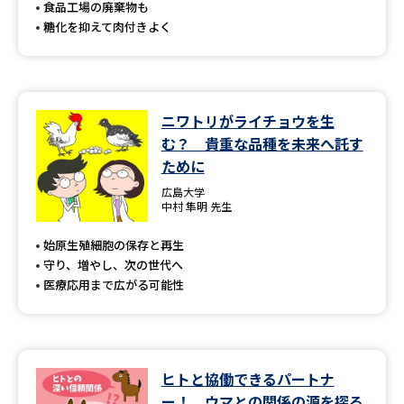
食品工場の廃棄物も
糖化を抑えて肉付きよく
ニワトリがライチョウを生
む？ 貴重な品種を未来へ託す
ために
広島大学
中村 隼明 先生
始原生殖細胞の保存と再生
守り、増やし、次の世代へ
医療応用まで広がる可能性
ヒトと協働できるパートナ
ー！ ウマとの関係の源を探る