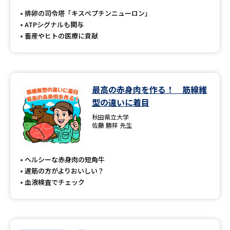
受験準備
資料検索
排卵の司令塔「キスぺプチンニューロン」
ATPシグナルも関与
畜産やヒトの医療に貢献
志望校・出願校を調べる
併願校選び
受験スケジュールを立てよう
最高の赤身肉を作る！ 筋線維
先輩が入学を決めた理由
テレメール全国一斉進学調査
型の違いに着目
秋田県立大学
新生活お役立ちガイド
佐藤 勝祥 先生
ヘルシーな赤身肉の短角牛
学問発見
学問検索
遅筋の方がよりおいしい？
血液検査でチェック
大学で学びたい学問発見