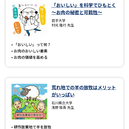
「おいしい」を科学でひもとく
～お肉の秘密と可能性～
岩手大学
村元 隆行 先生
「おいしい」って何？
お肉のおいしい要素
お肉の価値を高める
荒れ地での羊の放牧はメリット
がいっぱい
石川県立大学
浅野 桂吾 先生
耕作放棄地で羊を放牧