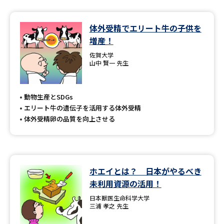
体外受精でエリート牛の子供を
増産！
佐賀大学
山中 賢一 先生
動物生産とSDGs
エリート牛の遺伝子を活用する体外受精
体外受精卵の品質を向上させる
ホエイとは？ 日本がやるべき
未利用資源の活用！
日本獣医生命科学大学
三浦 孝之 先生