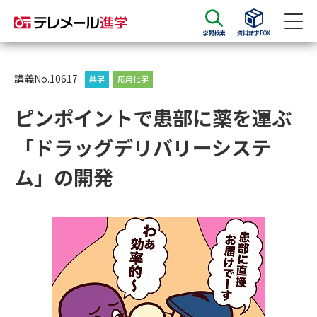
学問検索
資料請求BOX
資料請求
資料検索
講義No.10617
薬学
応用化学
ピンポイントで患部に薬を運ぶ
大学・短大の資料種類から請求
「ドラッグデリバリーシステ
大学パンフ
学部・学科パンフ
ム」の開発
総合型選抜・学校推薦型選抜 募
大学入学共通テスト利用選抜の
集要項＆願書
募集要項＆願書
過去問題集
大学・短大以外の資料から請求