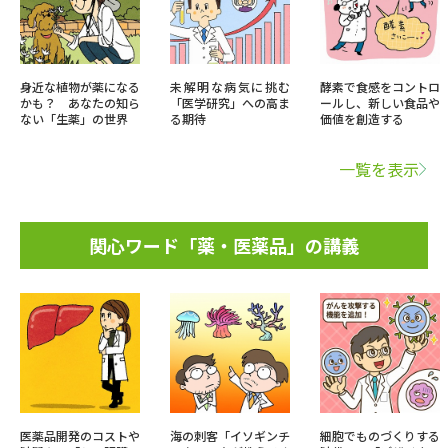
身近な植物が薬になる
未解明な病気に挑む
酵素で食感をコントロ
かも？ あなたの知ら
「医学研究」への高ま
ールし、新しい食品や
ない「生薬」の世界
る期待
価値を創造する
一覧を表示
関心ワード「薬・医薬品」の講義
医薬品開発のコストや
海の刺客「イソギンチ
細胞でものづくりする