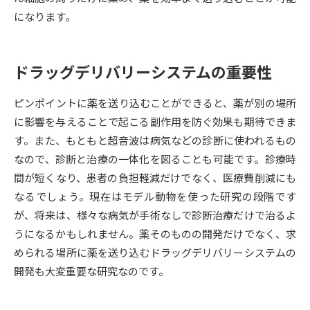
受験準備
資料検索
になります。
志望校・出願校を調べる
ドラッグデリバリーシステムの重要性
併願校選び
受験スケジュールを立てよう
ピンポイントに薬を送り込むことができると、薬が別の場所
に影響を与えることで起こる副作用を防ぐ効果も期待できま
先輩が入学を決めた理由
テレメール全国一斉進学調査
す。また、もともと超音波は病気などの診断に使われるもの
なので、診断と治療の一体化を図ることも可能です。診療時
新生活お役立ちガイド
間が短くなり、患者の負担軽減だけでなく、医療費削減にも
なるでしょう。現在はモデル動物を使った研究の段階です
が、将来は、様々な病気が手術なしで診断治療だけで治るよ
学問発見
学問検索
うになるかもしれません。薬そのものの開発だけでなく、求
められる場所に薬を送り込むドラッグデリバリーシステムの
開発も大変重要な研究なのです。
大学で学びたい学問発見