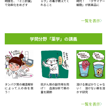
時間を、「ミニ肝臓」
ャク」の毒が教えてく
時代！ 「デザイナー
で効率化をめざす
れること
細胞」が医薬品に
一覧を表示
学問分野「薬学」の講義
タンパク質の構造解析
抗がん剤の副作用を防
溶ける薬ばかりじゃな
によって人の命を救
げ！ 血液分析で薬の
い！ 溶けない薬を溶
う！
量を調節
かす研究
一覧を表示