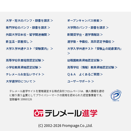
大学・短大のパンフ・願書を請求 ＞
オープンキャンパス検索 ＞
専門学校のパンフ・願書を請求 ＞
大学院のパンフ・願書を請求 ＞
外国大学日本校・留学関連機関 ＞
新聞奨学会・進学情報誌 ＞
新生活・部屋探し ＞
進学塾・予備校、高卒認定予備校 ＞
大学入学共通テスト「受験案内」 ＞
大学入学共通テスト「受験上の配慮案内」
＞
高等学校卒業程度認定試験 ＞
幼稚園教員資格認定試験 ＞
小学校教員資格認定試験 ＞
高等学校（情報）教員資格認定試験 ＞
テレメールお支払いサイト ＞
Ｑ＆Ａ よくあるご質問 ＞
大学進学IDについて ＞
ユーザーサポート ＞
テレメール進学サイトを管理運営する株式会社フロムページは、個人情報を適切
に取り扱う企業としてプライバシーマークの使用を認められた認定事業者です。
登録番号 10860126
(C) 2002-2026 Frompage.Co.,Ltd.