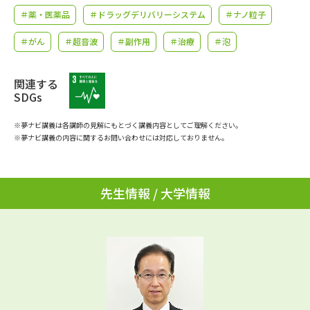
学問のミニ講義「夢ナビ講義」
学問分野解説
＃薬・医薬品
＃ドラッグデリバリーシステム
＃ナノ粒子
＃がん
＃超音波
＃副作用
＃治療
＃泡
学問の教科書
夢ナビライブ
ユーザーサポート
関連する
SDGs
Ｑ＆Ａ よくあるご質問
大学進学IDについて
※夢ナビ講義は各講師の見解にもとづく講義内容としてご理解ください。
※夢ナビ講義の内容に関するお問い合わせには対応しておりません。
資料の料金の
受付内容・発送状況の確認
お支払いについて
テレメール
先生情報 / 大学情報
個人情報取扱規定
お支払いサイト
テレメール進学カタログ
特定商取引表記
訂正のご案内