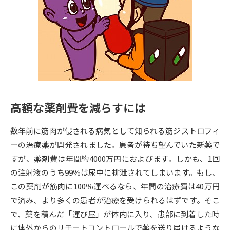
専門学校の資料請求
大学院の資料請求
大学入学共通テスト「受験案
留学・進学関連、塾・予備校
内」の請求
大学入学共通テスト「受験上の
高等学校卒業程度認定試験
配慮案内」の請求
幼稚園教員資格認定試験
小学校教員資格認定試験
高額な薬剤費を減らすには
高等学校（情報）教員資格認定
試験
数年前に筋肉が侵される病気として知られる筋ジストロフィ
ーの治療薬が開発されました。患者が待ち望んでいた新薬で
大学研究
大学検索
すが、薬剤費は年間約4000万円におよびます。しかも、1回
の注射液のうち99％は尿中に排泄されてしまいます。もし、
この薬剤が筋肉に100％運べるなら、年間の治療費は40万円
大学で学べる内容や特徴を調べる
で済み、より多くの患者が治療を受けられるはずです。そこ
で、薬を積んだ「運び屋」が体内に入り、患部に到着した時
国際・グローバルに強い大学特
新増設大学・学部・学科特集
に体外からのリモートコントロールで薬を送り届けるような
集