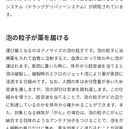
システム（ドラッグデリバリーシステム）が研究されていま
データサイエンス特集
奨学金・特待生制度特集
す。
デジタルパンフレット
進路の３択
泡の粒子が薬を届ける
新学年スタート号特集ページ
新学年スタート号特集ページ
（高3生用）
（高2生用）
運び屋となるのはナノサイズの泡の粒子です。泡の粒子に治
療薬を入れて血管に注射すると、血液にのって体の中に泡が
SELFBRAND特集ページ
運ばれます。患部に着いた時に、体外から超音波を当てると
泡は破裂し、破裂時のミクロのジェット流により薬が患部に
オープンキャンパスなどを調べる
浸透する仕組みです。なお、人間の体は水分含量が多いため
音波を通しますが、泡の部分は音波を跳ね返します。この仕
オープンキャンパス検索
実施プログラムから探す
組みを使うと、超音波を当てることで、泡の粒子がどの辺り
に到達しているのかを体外から確かめることができます。ま
来場型・Web型イベント特集
夢ナビライブ
た、対象となる病気が「がん」の場合は、泡の粒子にがんに
結合する抗体のようなアンテナ分子をつけることで、泡をが
ん細胞の周りだけに集め、薬を効率よく送り込むことが可能