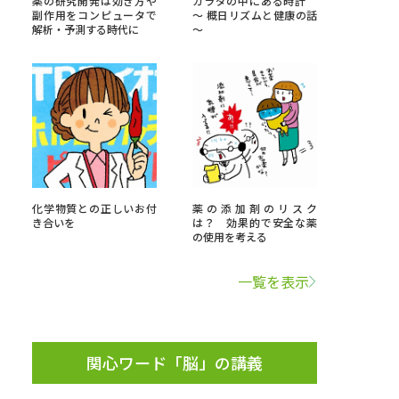
薬の研究開発は効き方や
カラダの中にある時計
副作用をコンピュータで
～ 概日リズムと健康の話
解析・予測する時代に
～
」の請求
高等学校卒業程度認定試験
格認定試験
大学検索
化学物質との正しいお付
薬の添加剤のリスク
き合いを
は？ 効果的で安全な薬
の使用を考える
べる
一覧を表示
ローバルに強い大学特集
制度特集
デジタルパンフレット
ジ（高3生用）
関心ワード「脳」の講義
）