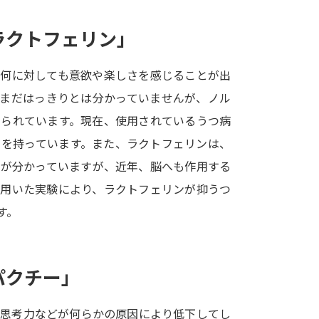
SELFBRAND特集ページ
ラクトフェリン」
オープンキャンパスなどを調
、何に対しても意欲や楽しさを感じることが出
オープンキャンパス検索
実施プログラ
、まだはっきりとは分かっていませんが、ノル
来場型・Web型イベント特集
夢ナビ
えられています。現在、使用されているうつ病
きを持っています。また、ラクトフェリンは、
とが分かっていますが、近年、脳へも作用する
受験準備
を用いた実験により、ラクトフェリンが抑うつ
す。
志望校・出願校を調べる
併願校選び
受験スケジュールを立てよ
パクチー」
テレメール全国一斉進学調査
新生活お
や思考力などが何らかの原因により低下してし