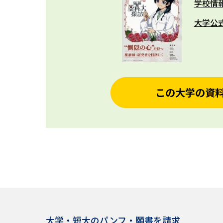
学校情
大学公
この大学の資
大学・短大のパンフ・願書を請求