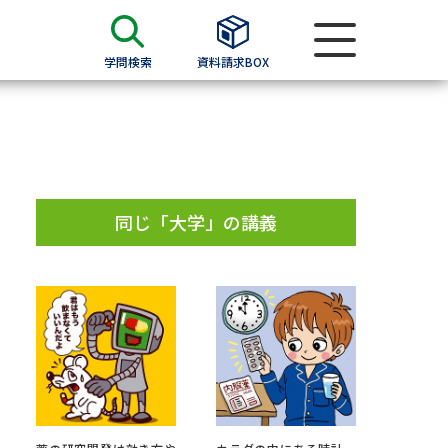
学問検索
資料請求BOX
資料検索
求
同じ「大学」の講義
願書
＆願書
過去問題集
求
留学・進学関連、塾・予備校