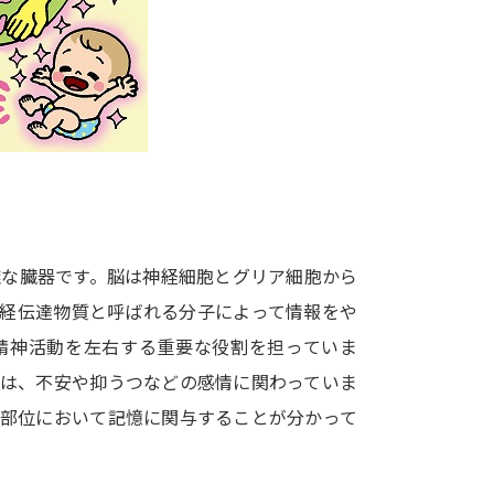
大学入学共通テスト「受験案内」の請求
大学入学共通テスト「受験上の配慮案内
幼稚園教員資格認定試験
小学校教員資
高等学校（情報）教員資格認定試験
大学研究
雑な臓器です。脳は神経細胞とグリア細胞から
大学で学べる内容や特徴を調
神経伝達物質と呼ばれる分子によって情報をや
精神活動を左右する重要な役割を担っていま
新増設大学・学部・学科特集
国際・グ
質は、不安や抑うつなどの感情に関わっていま
データサイエンス特集
奨学金・特待生
る部位において記憶に関与することが分かって
進路の３択
新学年スタート号特集ペー
新学年スタート号特集ページ（高2生用