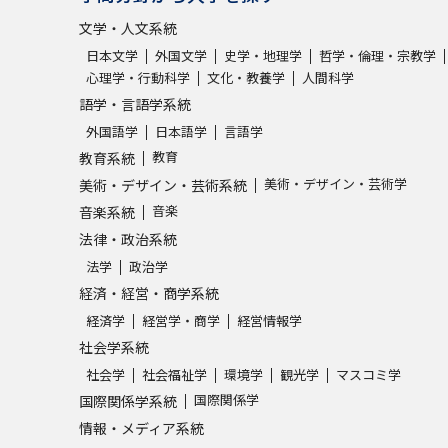
文学・人文系統
日本文学
外国文学
史学・地理学
哲学・倫理・宗教学
心理学・行動科学
文化・教養学
人間科学
語学・言語学系統
外国語学
日本語学
言語学
教育
教育系統
美術・デザイン・芸術学
美術・デザイン・芸術系統
音楽
音楽系統
法律・政治系統
法学
政治学
経済・経営・商学系統
経済学
経営学・商学
経営情報学
社会学系統
社会学
社会福祉学
環境学
観光学
マスコミ学
国際関係学
国際関係学系統
情報・メディア系統