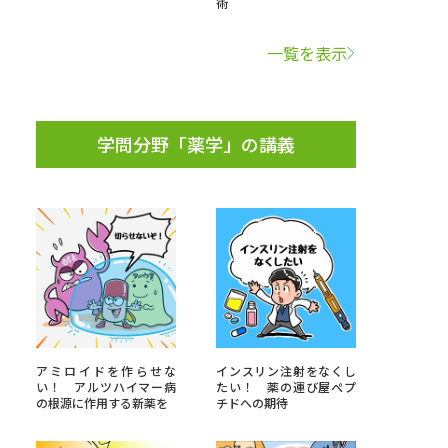
術
学問検索
一覧を表示
学問分野「薬学」の講義
野解説
学問の教科書
夢ナビライブ
いて
このサイトについて
・発送状況の確認
テレメール
お支払いサイト
アミロイドを作らせな
インスリン注射をなくし
い！ アルツハイマー病
たい！ 薬の運び屋ぺプ
問合せ先
テレメール進学カタログ
訂正のご案内
の根源に作用する新薬を
チドへの期待