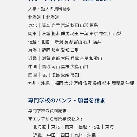
大学・短大の資料請求
北海道
北海道
東北
青森
岩手
宮城
秋田
山形
福島
関東
茨城
栃木
群馬
埼玉
千葉
東京
神奈川
山梨
信越・北陸
新潟
長野
富山
石川
福井
東海
静岡
岐阜
愛知
三重
近畿
滋賀
京都
大阪
兵庫
奈良
和歌山
中国
鳥取
岡山
島根
広島
山口
四国
香川
徳島
愛媛
高知
九州・沖縄
福岡
大分
宮崎
佐賀
長崎
熊本
鹿児島
沖縄
専門学校のパンフ・願書を請求
専門学校の資料請求
▼エリアから専門学校を探す
北海道
東北
関東
信越・北陸
東海
近畿
中国
四国
九州・沖縄