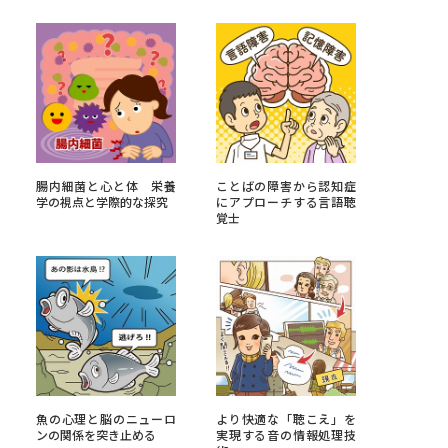
べる
ムから探す
ライブ
腸内細菌と心と体 栄養
ことばの障害から認知症
学の視点と学際的な探究
にアプローチする言語聴
覚士
資料検索
う
先輩が入学を決めた理由
役立ちガイド
魚の心理と脳のニューロ
より快適な「聴こえ」を
ンの関係を突き止める
実現する音の情報処理技