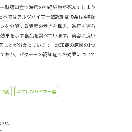
マー型認知症で海馬の神経細胞が死んでしまう
学問発見
日本ではアルツハイマー型認知症の薬は4種類
リンを分解する酵素の働きを抑え、進行を遅ら
に効果を示す食品を調べています。美容に良い
大学で学びたい学問発見
ることが分かっています。認知症の原因の1つ
学問のミニ講義「夢ナビ講義」
学問分
れており、パクチーの認知症への効果について
ユーザーサポート
うつ病
＃アルツハイマー病
Ｑ＆Ａ よくあるご質問
大学進学IDにつ
資料の料金の
お支払いについて
受付内容
個人情報取扱規定
特定商取引表記
お
ださい。
受験情報リンク
ん。