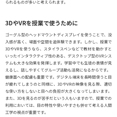
られるものが多いと考えられます。
データサイエンス特集
奨学金・特待生制度特集
3DやVRを授業で使うために
デジタルパンフレット
進路の３択
ゴーグル型のヘッドマウントディスプレイを使うことで、没
新学年スタート号特集ページ
新学年スタート号特集ページ
入感が高く、場面や空間を追体験できます。しかし、授業で
（高3生用）
（高2生用）
3DやVRを使うなら、スタイラスペンなどで教材を動かすと
SELFBRAND特集ページ
いったインタラクティブ性のある、デスクトップ型のVRシス
テムも大きな効果を発揮します。学習中でも生徒の表情が見
オープンキャンパスなどを調べる
えるし、話しやすくてグループ活動も活発になるからです。
健康面への配慮も重要です。デジタル端末を長時間使うと目
オープンキャンパス検索
実施プログラムから探す
が疲れてしまうのと同様に、3DやVRの映像を見る際、適切
な使い方をしないと目への負担が大きくなってしまいます。
来場型・Web型イベント特集
夢ナビライブ
また、3Dを見るのが苦手だという人もいますので、授業での
利用においては、目の特性や使いやすさも併せて考える人間
工学の視点が重要です。