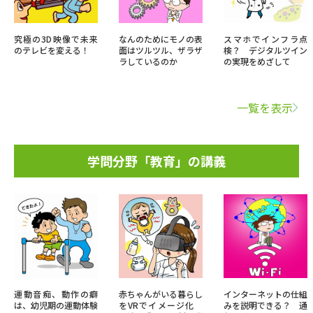
究極の3D映像で未来
なんのためにモノの表
スマホでインフラ点
のテレビを変える！
面はツルツル、ザラザ
検？ デジタルツイン
ラしているのか
の実現をめざして
一覧を表示
学問分野「教育」の講義
運動音痴、動作の癖
赤ちゃんがいる暮らし
インターネットの仕組
は、幼児期の運動体験
をVRでイメージ化
みを説明できる？ 通