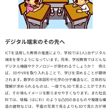
専門学校の資料請求
大学院の資料請求
大学入学共通テスト「受験案
留学・進学関連、塾・予備校
内」の請求
大学入学共通テスト「受験上の
高等学校卒業程度認定試験
配慮案内」の請求
デジタル端末のその先へ
幼稚園教員資格認定試験
小学校教員資格認定試験
ICTを活用した教育の推進により、学校では1人1台デジタル
高等学校（情報）教員資格認定
試験
端末を使うようになっています。将来、学校教育ではどんな
デジタル機器やテクノロジーが使われるでしょうか？ 例え
ば、3DやVRを取り入れることで、学びを深めることが期待
大学研究
大学検索
されます。数学の立体図形や化学の分子構造など、立体的な
理解が求められるものは、一度でも3Dで見ることができれ
ば、その後もイメージを膨らませやすくなります。また社会
大学で学べる内容や特徴を調べる
科では、埴輪（はにわ）のような凸凹のあるものや複雑な構
国際・グローバルに強い大学特
造の建物などは、平面の写真で見るよりも3Dで見た方が得
新増設大学・学部・学科特集
集