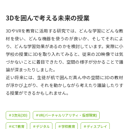
受験準備
資料検索
3Dを囲んで考える未来の授業
志望校・出願校を調べる
3DやVRを教育に活用する研究では、どんな学習にどんな教
併願校選び
受験スケジュールを立てよう
材を使い、どんな機器を使うのが良いか、そしてそれによ
り、どんな学習効果があるのかを検討しています。実際に小
先輩が入学を決めた理由
学校の授業に3Dを取り入れてみると、従来の2D映像では気
テレメール全国一斉進学調査
づかないことに着目できたり、空間の様子が分かることで議
論が深まったりしました。
新生活お役立ちガイド
近い将来には、生徒が机で囲んだ真ん中の空間に3Dの教材
が浮かび上がり、それを動かしながら考えたり議論したりす
学問発見
学問検索
る授業ができるかもしれません。
大学で学びたい学問発見
＃3次元(3D)
＃VR(バーチャルリアリティ・仮想現実)
＃ICT教育
＃デジタル
＃学校教育
＃ディスプレイ