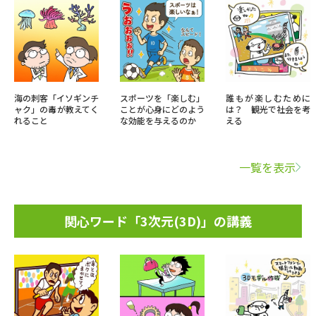
海の刺客「イソギンチ
スポーツを「楽しむ」
誰もが楽しむために
ャク」の毒が教えてく
ことが心身にどのよう
は？ 観光で社会を考
れること
な効能を与えるのか
える
一覧を表示
関心ワード「3次元(3D)」の講義