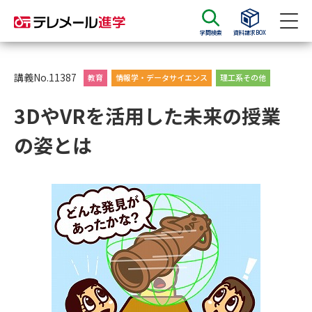
学問検索
資料請求BOX
資料請求
資料検索
講義No.11387
教育
情報学・データサイエンス
理工系その他
3DやVRを活用した未来の授業
大学・短大の資料種類から請求
の姿とは
大学パンフ
学部・学科パンフ
総合型選抜・学校推薦型選抜 募
大学入学共通テスト利用選抜の
集要項＆願書
募集要項＆願書
過去問題集
大学・短大以外の資料から請求