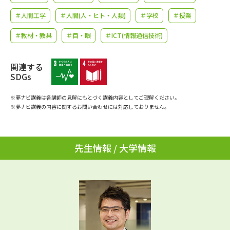
学問のミニ講義「夢ナビ講義」
学問分野解説
＃人間工学
＃人間(人・ヒト・人類)
＃学校
＃授業
学問の教科書
夢ナビライブ
＃教材・教具
＃目・眼
＃ICT(情報通信技術)
ユーザーサポート
関連する
SDGs
Ｑ＆Ａ よくあるご質問
大学進学IDについて
※夢ナビ講義は各講師の見解にもとづく講義内容としてご理解ください。
※夢ナビ講義の内容に関するお問い合わせには対応しておりません。
資料の料金の
受付内容・発送状況の確認
お支払いについて
テレメール
個人情報取扱規定
先生情報 / 大学情報
お支払いサイト
テレメール進学カタログ
特定商取引表記
訂正のご案内