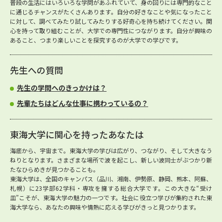
普段の生活にはいろいろな学問があふれていて、身の回りには専門的なこと
に通じるチャンスがたくさんあります。自分の好きなことや気になったこと
に対して、調べてみたり試してみたりする好奇心を持ち続けてください。関
心を持って取り組むことが、大学での専門性につながります。自分が興味の
あること、つまり楽しいことを探究するのが大学での学びです。
先生への質問
先生の学問へのきっかけは？
先輩たちはどんな仕事に携わっているの？
東海大学に関心を持ったあなたは
海底から、宇宙まで。東海大学の学びは広がり、つながり、そして大きなう
ねりとなります。さまざまな場所で波を起こし、新しい波同士がぶつかり新
たなひらめきが見つかることも。
東海大学は、全国のキャンパス（品川、湘南、伊勢原、静岡、熊本、阿蘇、
札幌）に23学部62学科・専攻を擁する総合大学です。この大きな“受け
皿”こそが、東海大学の魅力の一つです。社会に役立つ学びが集約された東
海大学なら、あなたの興味や情熱に応える学びがきっと見つかります。