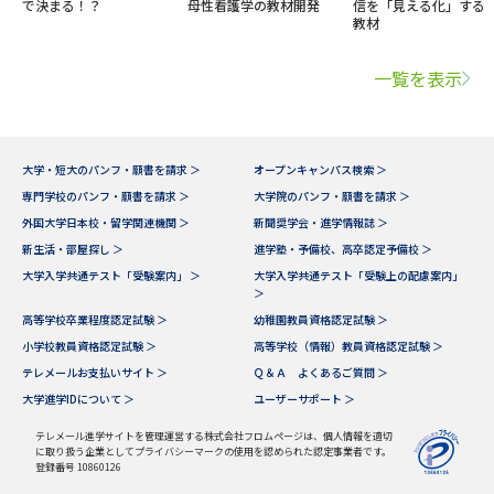
で決まる！？
母性看護学の教材開発
信を「見える化」する
教材
一覧を表示
大学・短大のパンフ・願書を請求 ＞
オープンキャンパス検索 ＞
専門学校のパンフ・願書を請求 ＞
大学院のパンフ・願書を請求 ＞
外国大学日本校・留学関連機関 ＞
新聞奨学会・進学情報誌 ＞
新生活・部屋探し ＞
進学塾・予備校、高卒認定予備校 ＞
大学入学共通テスト「受験案内」 ＞
大学入学共通テスト「受験上の配慮案内」
＞
高等学校卒業程度認定試験 ＞
幼稚園教員資格認定試験 ＞
小学校教員資格認定試験 ＞
高等学校（情報）教員資格認定試験 ＞
テレメールお支払いサイト ＞
Ｑ＆Ａ よくあるご質問 ＞
大学進学IDについて ＞
ユーザーサポート ＞
テレメール進学サイトを管理運営する株式会社フロムページは、個人情報を適切
に取り扱う企業としてプライバシーマークの使用を認められた認定事業者です。
登録番号 10860126