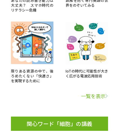
あなたの読み書き能力は
誤解を防ぐ専門英語の世
大丈夫？ スマホ時代の
界をのぞいてみる
リテラシー危機
」の請求
高等学校卒業程度認定試験
格認定試験
大学検索
限りある資源の中で、後
IoTの時代に可能性が大き
ろめたくない「快適さ」
く広がる電波応用技術
を実現するために
べる
一覧を表示
ローバルに強い大学特集
制度特集
デジタルパンフレット
ジ（高3生用）
関心ワード「細胞」の講義
）