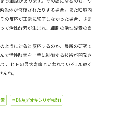
しまう細胞があります。その鍵になるのも、や
た染色体が修復されたりする場合。また細胞内
学問発見
、その反応が正常に終了しなかった場合、さま
よって活性酸素が生まれ、細胞の活性酸素の自
大学で学びたい学問発見
どのように対象と反応するのか、最新の研究で
学問のミニ講義「夢ナビ講義」
学問分
進んで活性酸素を上手に制御する技術が開発さ
て、ヒトの最大寿命といわれている120歳く
せんね。
ユーザーサポート
Ｑ＆Ａ よくあるご質問
大学進学IDにつ
酸素
＃DNA(デオキシリボ核酸)
資料の料金の
お支払いについて
受付内容
個人情報取扱規定
特定商取引表記
お
受験情報リンク