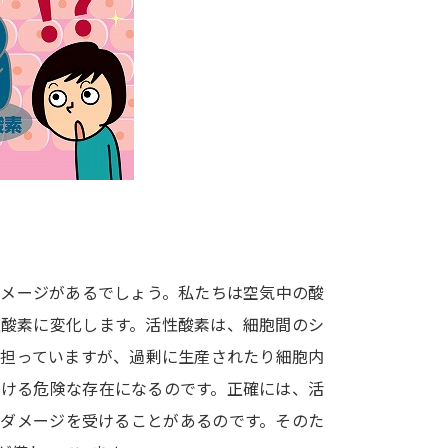
大学入学共通テスト「受験案内」の請求
大学入学共通テスト「受験上の配慮案内
幼稚園教員資格認定試験
小学校教員資
高等学校（情報）教員資格認定試験
大学研究
大学で学べる内容や特徴を調
イメージがあるでしょう。私たちは空気中の酸
性酸素に変化します。活性酸素は、細胞間のシ
新増設大学・学部・学科特集
国際・グ
を担っていますが、過剰に生産されたり細胞内
データサイエンス特集
奨学金・特待生
つける危険な存在になるのです。正確には、活
進路の３択
新学年スタート号特集ペー
、ダメージを受けることがあるのです。そのた
新学年スタート号特集ページ（高2生用