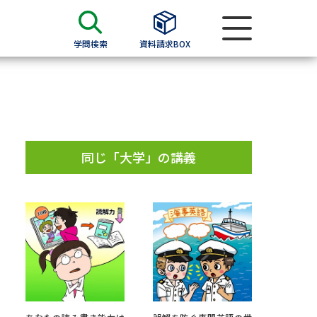
学問検索
資料請求BOX
資料検索
求
同じ「大学」の講義
願書
＆願書
過去問題集
求
留学・進学関連、塾・予備校