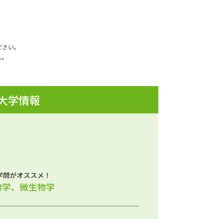
ださい。
ん。
 大学情報
学問がオススメ！
物学、微生物学