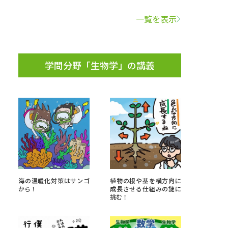
一覧を表示
学問検索
学問分野「生物学」の講義
野解説
学問の教科書
夢ナビライブ
いて
このサイトについて
海の温暖化対策はサンゴ
植物の根や茎を横方向に
・発送状況の確認
テレメール
お支払いサイト
から！
成長させる仕組みの謎に
挑む！
問合せ先
テレメール進学カタログ
訂正のご案内