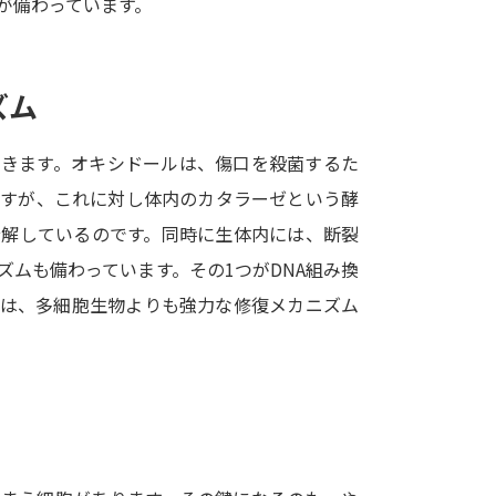
が備わっています。
SELFBRAND特集ページ
オープンキャンパスなどを調
ズム
オープンキャンパス検索
実施プログラ
てきます。オキシドールは、傷口を殺菌するた
来場型・Web型イベント特集
夢ナビ
ですが、これに対し体内のカタラーゼという酵
分解しているのです。同時に生体内には、断裂
ムも備わっています。その1つがDNA組み換
受験準備
物は、多細胞生物よりも強力な修復メカニズム
志望校・出願校を調べる
併願校選び
受験スケジュールを立てよ
テレメール全国一斉進学調査
新生活お