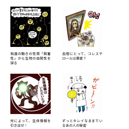
べる
ムから探す
ライブ
粘菌の動きの性質「興奮
血管にとって、コレステ
性」から生物の自発性を
ロールは悪者？
探る
資料検索
う
先輩が入学を決めた理由
役立ちガイド
光によって、生体情報を
ずっとキレイなままでい
引き出せ！
るあの人の秘密