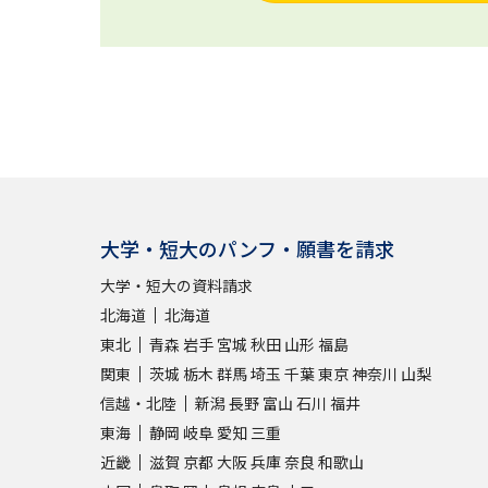
大学・短大のパンフ・願書を請求
大学・短大の資料請求
北海道
北海道
東北
青森
岩手
宮城
秋田
山形
福島
関東
茨城
栃木
群馬
埼玉
千葉
東京
神奈川
山梨
信越・北陸
新潟
長野
富山
石川
福井
東海
静岡
岐阜
愛知
三重
近畿
滋賀
京都
大阪
兵庫
奈良
和歌山