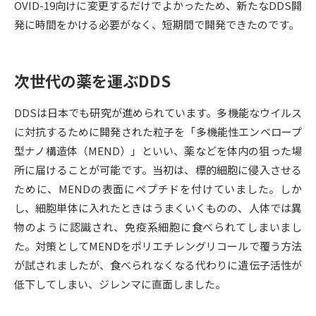
OVID-19向けに変更するだけでよかったため、新たなDDS開
発に時間をかける必要がなく、短期間で開発できたのです。
データサイエンス特集
奨学金・特待生制度特集
デジタルパンフレット
進路の３択
次世代の薬を運ぶDDS
新学年スタート号特集ページ
新学年スタート号特集ページ
DDSは日本でも研究が進められています。多機能なウイルス
（高3生用）
（高2生用）
に対抗するために開発された粒子を「多機能性エンベロープ
SELFBRAND特集ページ
型ナノ構造体（MEND）」といい、薬などを体内の狙った場
所に届けることが可能です。当初は、標的細胞に侵入させる
オープンキャンパスなどを調べる
ために、MENDの表面にペプチドを付けていました。しか
し、細胞単体に入れたときはうまくいくものの、人体では異
オープンキャンパス検索
実施プログラムから探す
物のように認識され、免疫系細胞に食べられてしまいまし
た。対策としてMENDをポリエチレングリコールで覆う方法
来場型・Web型イベント特集
夢ナビライブ
が試されましたが、食べられなくなる代わりに遺伝子活性が
低下してしまい、ジレンマに直面しました。