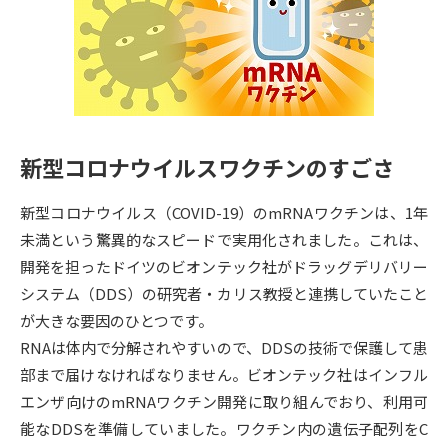
専門学校の資料請求
大学院の資料請求
大学入学共通テスト「受験案
留学・進学関連、塾・予備校
内」の請求
大学入学共通テスト「受験上の
高等学校卒業程度認定試験
配慮案内」の請求
新型コロナウイルスワクチンのすごさ
幼稚園教員資格認定試験
小学校教員資格認定試験
新型コロナウイルス（COVID-19）のmRNAワクチンは、1年
高等学校（情報）教員資格認定
試験
未満という驚異的なスピードで実用化されました。これは、
開発を担ったドイツのビオンテック社がドラッグデリバリー
システム（DDS）の研究者・カリス教授と連携していたこと
大学研究
大学検索
が大きな要因のひとつです。
RNAは体内で分解されやすいので、DDSの技術で保護して患
部まで届けなければなりません。ビオンテック社はインフル
大学で学べる内容や特徴を調べる
エンザ向けのmRNAワクチン開発に取り組んでおり、利用可
国際・グローバルに強い大学特
能なDDSを準備していました。ワクチン内の遺伝子配列をC
新増設大学・学部・学科特集
集