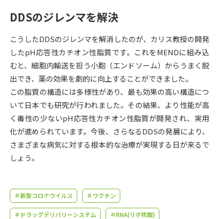
受験準備
資料検索
DDSのジレンマを解決
志望校・出願校を調べる
こうしたDDSのジレンマを解消したのが、カリス教授の開発
したpH応答性カチオン性脂質です。これをMENDに組み込
併願校選び
受験スケジュールを立てよう
むと、細胞内輸送を担う小胞（エンドソーム）からうまく脱
出でき、薬の効果を劇的に向上することができました。
先輩が入学を決めた理由
この脂質の構造には多様性があり、最も効果の高い構造につ
テレメール全国一斉進学調査
いて日本でも研究が行われました。その結果、より性能が高
く毒性の少ないpH応答性カチオン性脂質が開発され、実用
新生活お役立ちガイド
化が進められています。今後、さらなるDDSの発展により、
さまざまな病気に対する根本的な治療が実現する日が来るで
学問発見
学問検索
しょう。
大学で学びたい学問発見
＃新型コロナウイルス
＃ワクチン
＃ドラッグデリバリーシステム
＃RNA(リボ核酸)