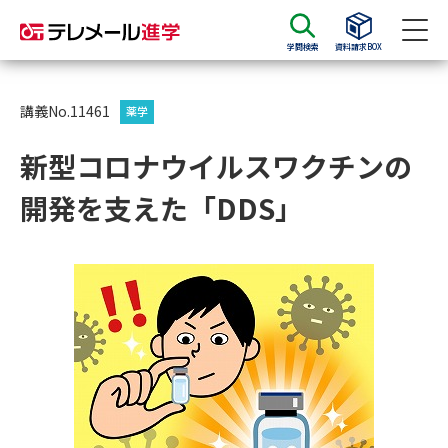
学問検索
資料請求BOX
資料請求
資料検索
講義No.11461
薬学
新型コロナウイルスワクチンの
大学・短大の資料種類から請求
開発を支えた「DDS」
大学パンフ
学部・学科パンフ
総合型選抜・学校推薦型選抜 募
大学入学共通テスト利用選抜の
集要項＆願書
募集要項＆願書
過去問題集
大学・短大以外の資料から請求