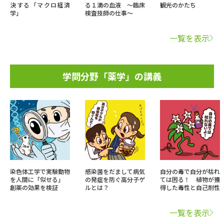
決する「マクロ経済
る１滴の血液 ～臨床
観光のかたち
学」
検査技師の仕事～
一覧を表示
学問分野「薬学」の講義
染色体工学で実験動物
感染菌をだまして病気
自分の毒で自分が枯れ
を人間に「似せる」
の発症を防ぐ高分子ゲ
ては困る！ 植物が獲
創薬の効果を検証
ルとは？
得した毒性と自己耐性
一覧を表示