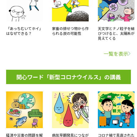
「あっちむいてホイ」
家畜の排せつ物から作
天文学とナノ粒子を結
はなぜできる？
られる炭の可能性
びつけると、太陽系が
見えてくる
一覧を表示
関心ワード「新型コロナウイルス」の講義
経済や災害の問題を解
病気早期発見につなが
コロナ禍で見直された