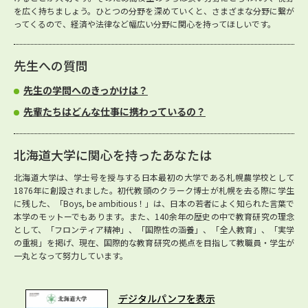
を広く持ちましょう。ひとつの分野を深めていくと、さまざまな分野に繋が
ってくるので、経済や法律など幅広い分野に関心を持ってほしいです。
先生への質問
先生の学問へのきっかけは？
先輩たちはどんな仕事に携わっているの？
北海道大学に関心を持ったあなたは
北海道大学は、学士号を授与する日本最初の大学である札幌農学校として
1876年に創設されました。初代教頭のクラーク博士が札幌を去る際に学生
に残した、「Boys, be ambitious！」は、日本の若者によく知られた言葉で
本学のモットーでもあります。また、140余年の歴史の中で教育研究の理念
として、「フロンティア精神」、「国際性の涵養」、「全人教育」、「実学
の重視」を掲げ、現在、国際的な教育研究の拠点を目指して教職員・学生が
一丸となって努力しています。
デジタルパンフを表示