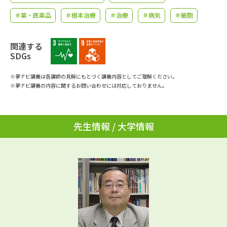
学問のミニ講義「夢ナビ講義」
学問分野解説
＃薬・医薬品
＃根本治療
＃治療
＃病気
＃細胞
学問の教科書
夢ナビライブ
関連する
SDGs
ユーザーサポート
※夢ナビ講義は各講師の見解にもとづく講義内容としてご理解ください。
※夢ナビ講義の内容に関するお問い合わせには対応しておりません。
Ｑ＆Ａ よくあるご質問
大学進学IDについて
資料の料金の
受付内容・発送状況の確認
お支払いについて
先生情報 / 大学情報
テレメール
個人情報取扱規定
お支払いサイト
テレメール進学カタログ
特定商取引表記
訂正のご案内