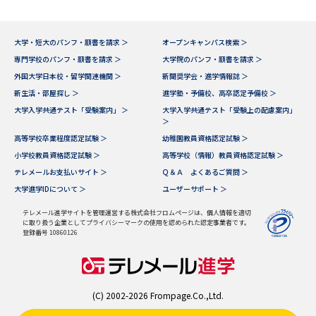
大学・短大のパンフ・願書を請求 ＞
オープンキャンパス検索 ＞
専門学校のパンフ・願書を請求 ＞
大学院のパンフ・願書を請求 ＞
外国大学日本校・留学関連機関 ＞
新聞奨学会・進学情報誌 ＞
新生活・部屋探し ＞
進学塾・予備校、高卒認定予備校 ＞
大学入学共通テスト「受験案内」 ＞
大学入学共通テスト「受験上の配慮案内」
＞
高等学校卒業程度認定試験 ＞
幼稚園教員資格認定試験 ＞
小学校教員資格認定試験 ＞
高等学校（情報）教員資格認定試験 ＞
テレメールお支払いサイト ＞
Ｑ＆Ａ よくあるご質問 ＞
大学進学IDについて ＞
ユーザーサポート ＞
テレメール進学サイトを管理運営する株式会社フロムページは、個人情報を適切
に取り扱う企業としてプライバシーマークの使用を認められた認定事業者です。
登録番号 10860126
(C) 2002-2026 Frompage.Co.,Ltd.