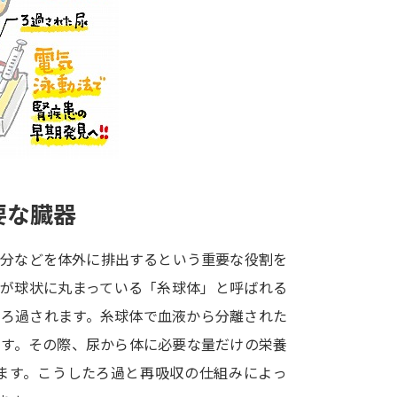
大学入学共通テスト「受験案内」の請求
大学入学共通テスト「受験上の配慮案内
幼稚園教員資格認定試験
小学校教員資
高等学校（情報）教員資格認定試験
大学研究
要な臓器
大学で学べる内容や特徴を調
水分などを体外に排出するという重要な役割を
管が球状に丸まっている「糸球体」と呼ばれる
新増設大学・学部・学科特集
国際・グ
んろ過されます。糸球体で血液から分離された
データサイエンス特集
奨学金・特待生
ます。その際、尿から体に必要な量だけの栄養
進路の３択
新学年スタート号特集ペー
ます。こうしたろ過と再吸収の仕組みによっ
新学年スタート号特集ページ（高2生用