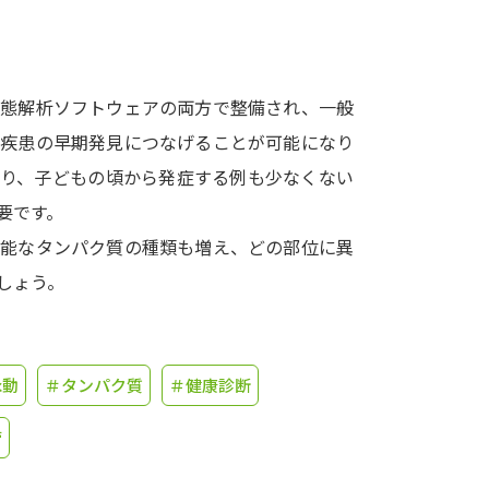
学問発見
病態解析ソフトウェアの両方で整備され、一般
大学で学びたい学問発見
腎疾患の早期発見につなげることが可能になり
あり、子どもの頃から発症する例も少なくない
学問のミニ講義「夢ナビ講義」
学問分
要です。
可能なタンパク質の種類も増え、どの部位に異
しょう。
ユーザーサポート
Ｑ＆Ａ よくあるご質問
大学進学IDにつ
泳動
＃タンパク質
＃健康診断
資料の料金の
お支払いについて
受付内容
個人情報取扱規定
特定商取引表記
お
管
受験情報リンク