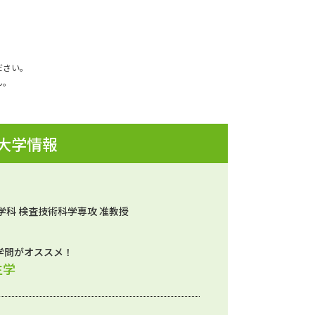
ださい。
ん。
 大学情報
学科 検査技術科学専攻 准教授
学問がオススメ！
生学