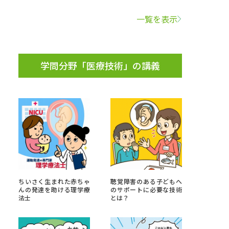
一覧を表示
学問検索
学問分野「医療技術」の講義
野解説
学問の教科書
夢ナビライブ
いて
このサイトについて
ちいさく生まれた赤ちゃ
聴覚障害のある子どもへ
・発送状況の確認
テレメール
お支払いサイト
んの発達を助ける理学療
のサポートに必要な技術
法士
とは？
問合せ先
テレメール進学カタログ
訂正のご案内