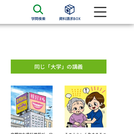
学問検索
資料請求BOX
資料検索
求
同じ「大学」の講義
願書
＆願書
過去問題集
求
留学・進学関連、塾・予備校