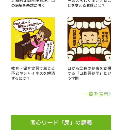
定期的な歯科検診が、口
その人らしく生ききるこ
の病気を未然に防ぐ
とを支える看護とは？
」の請求
高等学校卒業程度認定試験
格認定試験
大学検索
教育・保育実習で生じる
口から全身の健康を支援
不安やシャイネスを解消
する「口腔保健学」とい
するには？
う学問
べる
一覧を表示
ローバルに強い大学特集
制度特集
デジタルパンフレット
関心ワード「尿」の講義
ジ（高3生用）
）