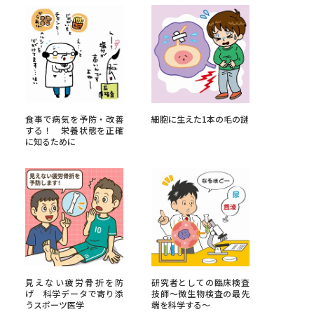
べる
ムから探す
ライブ
食事で病気を予防・改善
細胞に生えた1本の毛の謎
する！ 栄養状態を正確
に知るために
資料検索
う
先輩が入学を決めた理由
見えない疲労骨折を防
研究者としての臨床検査
役立ちガイド
げ 科学データで寄り添
技師～微生物検査の最先
うスポーツ医学
端を科学する～