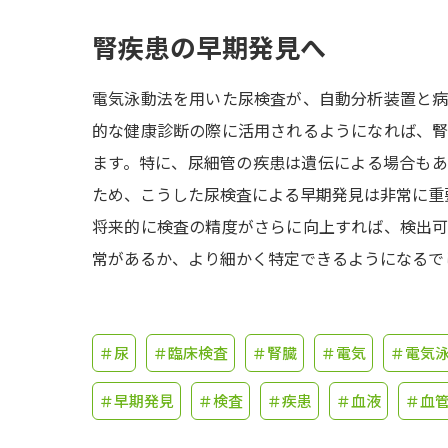
腎疾患の早期発見へ
電気泳動法を用いた尿検査が、自動分析装置と
的な健康診断の際に活用されるようになれば、
ます。特に、尿細管の疾患は遺伝による場合も
ため、こうした尿検査による早期発見は非常に重
将来的に検査の精度がさらに向上すれば、検出
常があるか、より細かく特定できるようになるで
＃尿
＃臨床検査
＃腎臓
＃電気
＃電気
＃早期発見
＃検査
＃疾患
＃血液
＃血