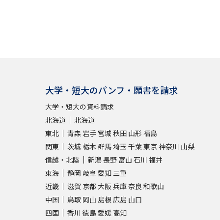
大学・短大のパンフ・願書を請求
大学・短大の資料請求
北海道
北海道
東北
青森
岩手
宮城
秋田
山形
福島
関東
茨城
栃木
群馬
埼玉
千葉
東京
神奈川
山梨
信越・北陸
新潟
長野
富山
石川
福井
東海
静岡
岐阜
愛知
三重
近畿
滋賀
京都
大阪
兵庫
奈良
和歌山
中国
鳥取
岡山
島根
広島
山口
四国
香川
徳島
愛媛
高知