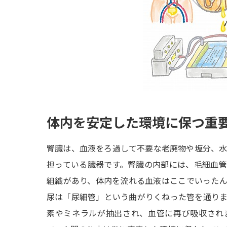
体内を安定した環境に保つ重
腎臓は、血液をろ過して不要な老廃物や塩分、
担っている臓器です。腎臓の内部には、毛細血
組織があり、体内を流れる血液はここでいった
尿は「尿細管」という曲がりくねった管を通り
素やミネラルが抽出され、血管に再び吸収され