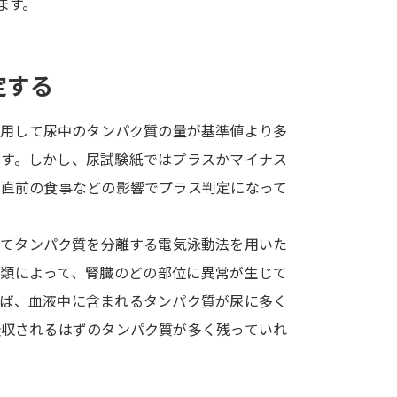
ます。
SELFBRAND特集ページ
オープンキャンパスなどを調
定する
オープンキャンパス検索
実施プログラ
使用して尿中のタンパク質の量が基準値より多
来場型・Web型イベント特集
夢ナビ
ます。しかし、尿試験紙ではプラスかマイナス
も直前の食事などの影響でプラス判定になって
受験準備
けてタンパク質を分離する電気泳動法を用いた
種類によって、腎臓のどの部位に異常が生じて
志望校・出願校を調べる
えば、血液中に含まれるタンパク質が尿に多く
吸収されるはずのタンパク質が多く残っていれ
併願校選び
受験スケジュールを立てよ
。
テレメール全国一斉進学調査
新生活お