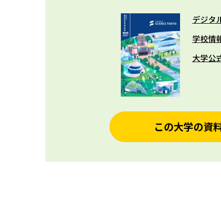
デジタ
学校情
大学公
この大学の資