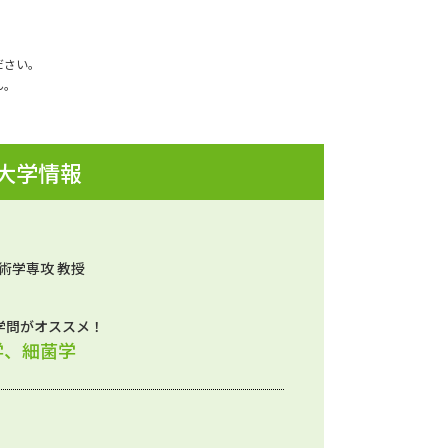
ださい。
ん。
 大学情報
術学専攻 教授
学問がオススメ！
学、細菌学