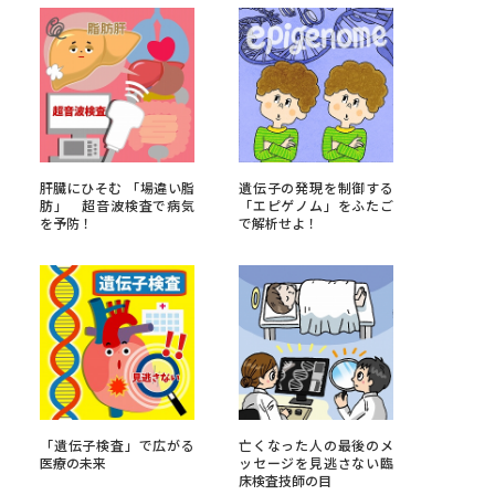
べる
ムから探す
ライブ
肝臓にひそむ 「場違い脂
遺伝子の発現を制御する
肪」 超音波検査で病気
「エピゲノム」をふたご
を予防！
で解析せよ！
資料検索
う
先輩が入学を決めた理由
「遺伝子検査」で広がる
亡くなった人の最後のメ
役立ちガイド
医療の未来
ッセージを見逃さない臨
床検査技師の目