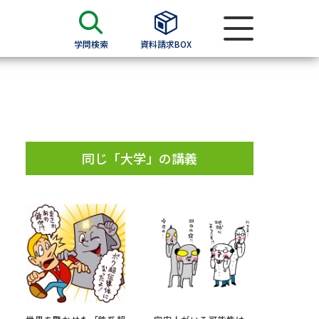
学問検索
資料請求BOX
資料検索
求
同じ「大学」の講義
願書
＆願書
過去問題集
求
留学・進学関連、塾・予備校