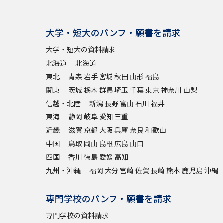
大学・短大のパンフ・願書を請求
大学・短大の資料請求
北海道
北海道
東北
青森
岩手
宮城
秋田
山形
福島
関東
茨城
栃木
群馬
埼玉
千葉
東京
神奈川
山梨
信越・北陸
新潟
長野
富山
石川
福井
東海
静岡
岐阜
愛知
三重
近畿
滋賀
京都
大阪
兵庫
奈良
和歌山
中国
鳥取
岡山
島根
広島
山口
四国
香川
徳島
愛媛
高知
九州・沖縄
福岡
大分
宮崎
佐賀
長崎
熊本
鹿児島
沖縄
専門学校のパンフ・願書を請求
専門学校の資料請求