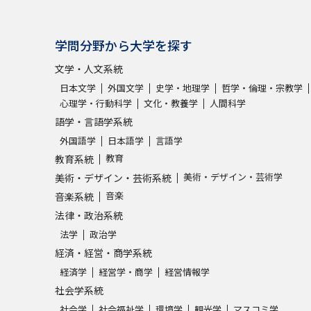
学問分野から大学を探す
文学・人文系統
日本文学
外国文学
史学・地理学
哲学・倫理・宗教学
心理学・行動科学
文化・教養学
人間科学
語学・言語学系統
外国語学
日本語学
言語学
教育
教育系統
美術・デザイン・芸術学
美術・デザイン・芸術系統
音楽
音楽系統
法律・政治系統
法学
政治学
経済・経営・商学系統
経済学
経営学・商学
経営情報学
社会学系統
社会学
社会福祉学
環境学
観光学
マスコミ学