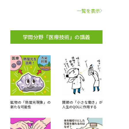
一覧を表示
学問検索
学問分野「医療技術」の講義
野解説
学問の教科書
夢ナビライブ
いて
このサイトについて
鉱物の「熱蛍光現象」の
関節の「小さな動き」が
・発送状況の確認
テレメール
お支払いサイト
新たな可能性
人生のQOLに作用する
問合せ先
テレメール進学カタログ
訂正のご案内