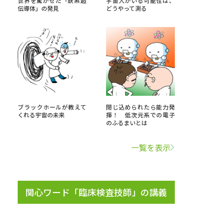
世界を驚かせた「鉄系超
宇宙人がいる可能性は、
伝導体」の発見
どうやって測る
」の請求
高等学校卒業程度認定試験
格認定試験
大学検索
ブラックホールが教えて
閉じ込められたら能力発
くれる宇宙の未来
揮！ 低次元系での電子
のふるまいとは
べる
一覧を表示
ローバルに強い大学特集
制度特集
デジタルパンフレット
関心ワード「臨床検査技師」の講義
ジ（高3生用）
）