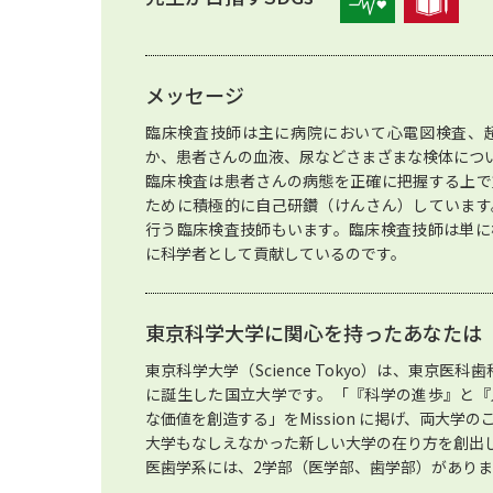
メッセージ
臨床検査技師は主に病院において心電図検査、
か、患者さんの血液、尿などさまざまな検体につ
臨床検査は患者さんの病態を正確に把握する上で
ために積極的に自己研鑽（けんさん）しています
行う臨床検査技師もいます。臨床検査技師は単に
に科学者として貢献しているのです。
東京科学大学に関心を持ったあなたは
東京科学大学（Science Tokyo）は、東京医
に誕生した国立大学です。「『科学の進歩』と『
な価値を創造する」をMission に掲げ、両大
大学もなしえなかった新しい大学の在り方を創出
医歯学系には、2学部（医学部、歯学部）がありま