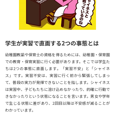
専門学校の資料請求
大学院の資料請求
大学入学共通テスト「受験案
留学・進学関連、塾・予備校
内」の請求
大学入学共通テスト「受験上の
高等学校卒業程度認定試験
配慮案内」の請求
学生が実習で直面する2つの事態とは
幼稚園教員資格認定試験
小学校教員資格認定試験
幼稚園教諭や保育士の資格を得るためには、幼稚園・保育園
高等学校（情報）教員資格認定
試験
での教育・保育実習に行く必要があります。そこでは学生た
ちは2つの事態に直面します。「実習不安」と「シャイネ
ス」です。実習不安は、実習に行く前から緊張してしまっ
大学研究
大学検索
て、普段の実力が発揮できないことを指します。シャイネス
は実習中、子どもたちに溶け込めなかったり、的確に行動で
きなかったりという状態になることを言います。男女や学年
大学で学べる内容や特徴を調べる
で生じる状態に差があり、2回目以降は不安感が減ることが
国際・グローバルに強い大学特
わかっています。
新増設大学・学部・学科特集
集