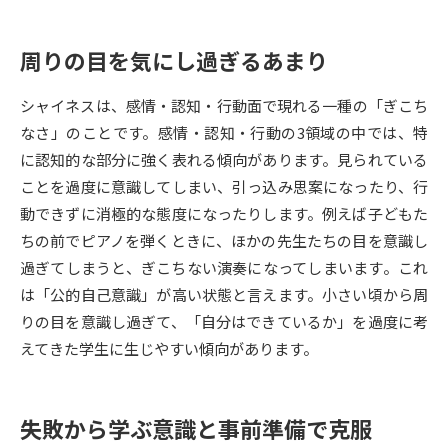
データサイエンス特集
奨学金・特待生制度特集
周りの目を気にし過ぎるあまり
デジタルパンフレット
進路の３択
シャイネスは、感情・認知・行動面で現れる一種の「ぎこち
なさ」のことです。感情・認知・行動の3領域の中では、特
新学年スタート号特集ページ
新学年スタート号特集ページ
に認知的な部分に強く表れる傾向があります。見られている
（高3生用）
（高2生用）
ことを過度に意識してしまい、引っ込み思案になったり、行
SELFBRAND特集ページ
動できずに消極的な態度になったりします。例えば子どもた
ちの前でピアノを弾くときに、ほかの先生たちの目を意識し
オープンキャンパスなどを調べる
過ぎてしまうと、ぎこちない演奏になってしまいます。これ
は「公的自己意識」が高い状態と言えます。小さい頃から周
オープンキャンパス検索
実施プログラムから探す
りの目を意識し過ぎて、「自分はできているか」を過度に考
えてきた学生に生じやすい傾向があります。
来場型・Web型イベント特集
夢ナビライブ
失敗から学ぶ意識と事前準備で克服