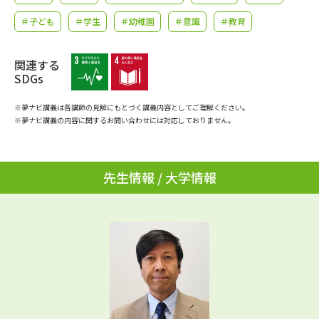
学問のミニ講義「夢ナビ講義」
学問分野解説
＃子ども
＃学生
＃幼稚園
＃意識
＃教育
学問の教科書
夢ナビライブ
関連する
SDGs
ユーザーサポート
※夢ナビ講義は各講師の見解にもとづく講義内容としてご理解ください。
※夢ナビ講義の内容に関するお問い合わせには対応しておりません。
Ｑ＆Ａ よくあるご質問
大学進学IDについて
資料の料金の
受付内容・発送状況の確認
お支払いについて
先生情報 / 大学情報
テレメール
個人情報取扱規定
お支払いサイト
テレメール進学カタログ
特定商取引表記
訂正のご案内