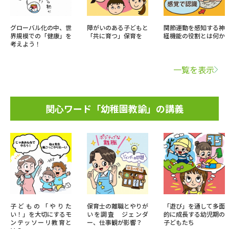
グローバル化の中、世
障がいのある子どもと
関節運動を感知する神
界規模での「健康」を
「共に育つ」保育を
経機能の役割とは何か
考えよう！
一覧を表示
関心ワード「幼稚園教諭」の講義
子どもの「やりた
保育士の離職とやりが
「遊び」を通して多面
い！」を大切にするモ
いを調査 ジェンダ
的に成長する幼児期の
ンテッソーリ教育と
ー、仕事観が影響？
子どもたち