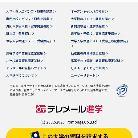
大学・短大のパンフ・願書を請求 ＞
オープンキャンパス検索 ＞
専門学校のパンフ・願書を請求 ＞
大学院のパンフ・願書を請求 ＞
外国大学日本校・留学関連機関 ＞
新聞奨学会・進学情報誌 ＞
新生活・部屋探し ＞
進学塾・予備校、高卒認定予備校 ＞
大学入学共通テスト「受験案内」 ＞
大学入学共通テスト「受験上の配慮案内」
＞
高等学校卒業程度認定試験 ＞
幼稚園教員資格認定試験 ＞
小学校教員資格認定試験 ＞
高等学校（情報）教員資格認定試験 ＞
テレメールお支払いサイト ＞
Ｑ＆Ａ よくあるご質問 ＞
大学進学IDについて ＞
ユーザーサポート ＞
テレメール進学サイトを管理運営する株式会社フロムページは、個人情報を適切
に取り扱う企業としてプライバシーマークの使用を認められた認定事業者です。
登録番号 10860126
(C) 2002-2026 Frompage.Co.,Ltd.
この大学の資料を
請求する