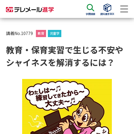
学問検索
資料請求BOX
資料請求
資料検索
講義No.10779
教育
児童学
教育・保育実習で生じる不安や
大学・短大の資料種類から請求
シャイネスを解消するには？
大学パンフ
学部・学科パンフ
総合型選抜・学校推薦型選抜 募
大学入学共通テスト利用選抜の
集要項＆願書
募集要項＆願書
過去問題集
大学・短大以外の資料から請求