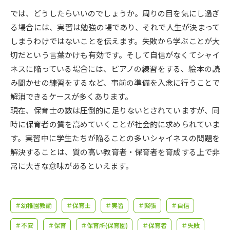
受験準備
資料検索
では、どうしたらいいのでしょうか。周りの目を気にし過ぎ
る場合には、実習は勉強の場であり、それで人生が決まって
志望校・出願校を調べる
しまうわけではないことを伝えます。失敗から学ぶことが大
切だという言葉かけも有効です。そして自信がなくてシャイ
併願校選び
受験スケジュールを立てよう
ネスに陥っている場合には、ピアノの練習をする、絵本の読
み聞かせの練習をするなど、事前の準備を入念に行うことで
先輩が入学を決めた理由
解消できるケースが多くあります。
テレメール全国一斉進学調査
現在、保育士の数は圧倒的に足りないとされていますが、同
時に保育者の質を高めていくことが社会的に求められていま
新生活お役立ちガイド
す。実習中に学生たちが陥ることの多いシャイネスの問題を
解決することは、質の高い教育者・保育者を育成する上で非
学問発見
学問検索
常に大きな意味があるといえます。
大学で学びたい学問発見
＃幼稚園教諭
＃保育士
＃実習
＃緊張
＃自信
＃不安
＃保育
＃保育所(保育園)
＃保育者
＃失敗