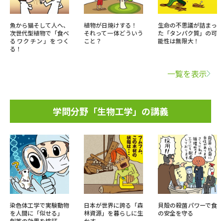
魚から猫そして人へ、
植物が日焼けする！
生命の不思議が詰まっ
次世代型植物で「食べ
それって一体どういう
た「タンパク質」の可
るワクチン」をつく
こと？
能性は無限大！
る！
一覧を表示
学問分野「生物工学」の講義
染色体工学で実験動物
日本が世界に誇る「森
貝殻の殺菌パワーで食
を人間に「似せる」
林資源」を暮らしに生
の安全を守る
創薬の効果を検証
かす