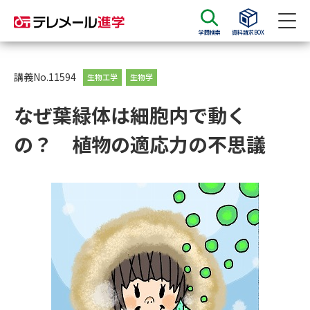
学問検索
資料請求BOX
資料請求
資料検索
講義No.11594
生物工学
生物学
なぜ葉緑体は細胞内で動く
大学・短大の資料種類から請求
の？ 植物の適応力の不思議
大学パンフ
学部・学科パンフ
総合型選抜・学校推薦型選抜 募
大学入学共通テスト利用選抜の
集要項＆願書
募集要項＆願書
過去問題集
大学・短大以外の資料から請求