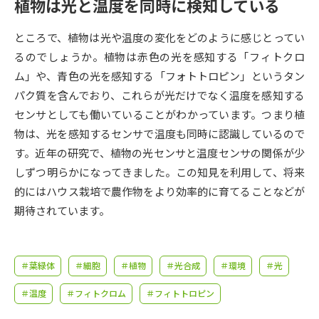
受験準備
資料検索
植物は光と温度を同時に検知している
ところで、植物は光や温度の変化をどのように感じとってい
志望校・出願校を調べる
るのでしょうか。植物は赤色の光を感知する「フィトクロ
ム」や、青色の光を感知する「フォトトロピン」というタン
併願校選び
受験スケジュールを立てよう
パク質を含んでおり、これらが光だけでなく温度を感知する
センサとしても働いていることがわかっています。つまり植
先輩が入学を決めた理由
物は、光を感知するセンサで温度も同時に認識しているので
テレメール全国一斉進学調査
す。近年の研究で、植物の光センサと温度センサの関係が少
しずつ明らかになってきました。この知見を利用して、将来
新生活お役立ちガイド
的にはハウス栽培で農作物をより効率的に育てることなどが
期待されています。
学問発見
学問検索
＃葉緑体
＃細胞
＃植物
＃光合成
＃環境
＃光
大学で学びたい学問発見
＃温度
＃フィトクロム
＃フィトトロピン