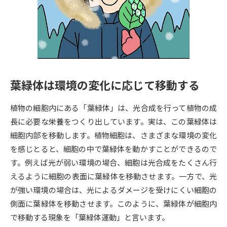
専門学校の資料請求
大学院の資料請求
大学入学共通テスト「受験案
留学・進学関連、塾・予備校
内」の請求
大学入学共通テスト「受験上の
高等学校卒業程度認定試験
配慮案内」の請求
葉緑体は環境の変化に応じて移動する
幼稚園教員資格認定試験
小学校教員資格認定試験
植物の細胞内にある「葉緑体」は、光合成を行って植物の成
高等学校（情報）教員資格認定
試験
長に必要な栄養をつくり出しています。実は、この葉緑体は
細胞内部を移動します。植物細胞は、さまざまな環境の変化
を感じとると、細胞の中で葉緑体を動かすことができるので
大学研究
大学検索
す。例えば光が弱い環境の場合、細胞は光合成をたくさん行
えるように細胞の表面に葉緑体を移動させます。一方で、光
が強い環境の場合は、光によるダメージを受けにくい細胞の
大学で学べる内容や特徴を調べる
側面に葉緑体を移動させます。このように、葉緑体が細胞内
国際・グローバルに強い大学特
で移動する現象を「葉緑体運動」と言います。
新増設大学・学部・学科特集
集