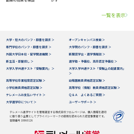
一覧を表示
大学・短大のパンフ・願書を請求 ＞
オープンキャンパス検索 ＞
専門学校のパンフ・願書を請求 ＞
大学院のパンフ・願書を請求 ＞
外国大学日本校・留学関連機関 ＞
新聞奨学会・進学情報誌 ＞
新生活・部屋探し ＞
進学塾・予備校、高卒認定予備校 ＞
大学入学共通テスト「受験案内」 ＞
大学入学共通テスト「受験上の配慮案内」
＞
高等学校卒業程度認定試験 ＞
幼稚園教員資格認定試験 ＞
小学校教員資格認定試験 ＞
高等学校（情報）教員資格認定試験 ＞
テレメールお支払いサイト ＞
Ｑ＆Ａ よくあるご質問 ＞
大学進学IDについて ＞
ユーザーサポート ＞
テレメール進学サイトを管理運営する株式会社フロムページは、個人情報を適切
に取り扱う企業としてプライバシーマークの使用を認められた認定事業者です。
登録番号 10860126