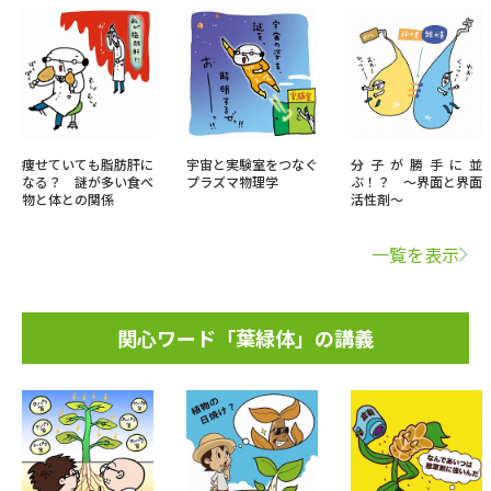
痩せていても脂肪肝に
宇宙と実験室をつなぐ
分子が勝手に並
なる？ 謎が多い食べ
プラズマ物理学
ぶ！？ ～界面と界面
物と体との関係
活性剤～
一覧を表示
関心ワード「葉緑体」の講義