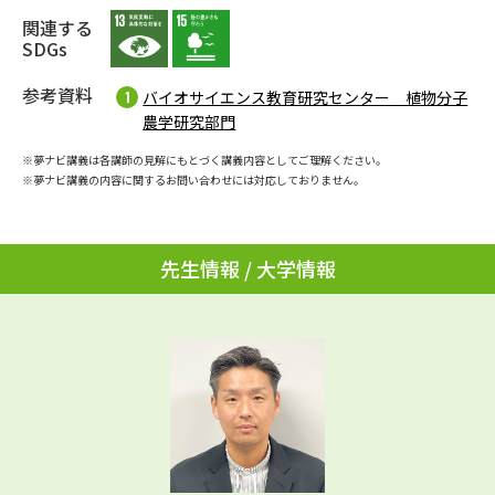
学問のミニ講義「夢ナビ講義」
学問分野解説
関連する
SDGs
学問の教科書
夢ナビライブ
参考資料
バイオサイエンス教育研究センター 植物分子
農学研究部門
ユーザーサポート
※夢ナビ講義は各講師の見解にもとづく講義内容としてご理解ください。
※夢ナビ講義の内容に関するお問い合わせには対応しておりません。
Ｑ＆Ａ よくあるご質問
大学進学IDについて
資料の料金の
受付内容・発送状況の確認
お支払いについて
先生情報 / 大学情報
テレメール
個人情報取扱規定
お支払いサイト
テレメール進学カタログ
特定商取引表記
訂正のご案内