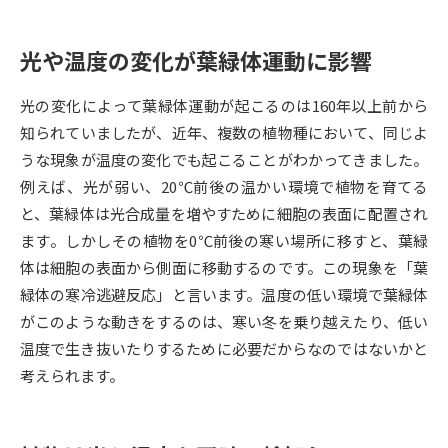
データサイエンス特集
奨学金・特待生制度特集
光や温度の変化が葉緑体運動に影響
デジタルパンフレット
進路の３択
光の変化によって葉緑体運動が起こるのは160年以上前から
知られていましたが、近年、複数の植物種において、同じよ
新学年スタート号特集ページ
新学年スタート号特集ページ
うな現象が温度の変化でも起こることがわかってきました。
（高3生用）
（高2生用）
例えば、光が弱い、20℃前後の温かい環境で植物を育てる
SELFBRAND特集ページ
と、葉緑体は光合成量を増やすために細胞の表面に配置され
ます。しかしその植物を0℃前後の寒い場所に移すと、葉緑
オープンキャンパスなどを調べる
体は細胞の表面から側面に移動するのです。この現象を「葉
緑体の寒冷逃避反応」と言います。温度の低い環境で葉緑体
オープンキャンパス検索
実施プログラムから探す
がこのような動きをするのは、寒い冬を乗り越えたり、低い
温度で生き抜いたりするために必要だからなのではないかと
来場型・Web型イベント特集
夢ナビライブ
考えられます。