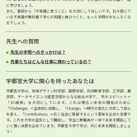
に学びましょう。
また、普段から「不思議に思うこと」を大切にしてほしいです。日々感じて
いる不思議が教科書で学んだ知識と結びつくと、もっと学問がおもしろくな
るでしょう。
先生への質問
先生の学問へのきっかけは？
先輩たちはどんな仕事に携わっているの？
宇都宮大学に関心を持ったあなたは
宇都宮大学は、地域デザイン科学部、国際学部、共同教育学部、工学部、農
学部、データサイエンス経営学部からなる総合大学で、 宇大スピリット＝
「3C精神」を大切にしています。これは明るい未来の開拓のために
「Challenge」＝主体的に挑戦し、「Change」＝時代の変化に対応して自ら
を変え、「Contribution」＝広く社会に貢献するという意味を込めた言葉で
す。これを大学の空気として醸成し、学生と教職員が一体で未来を開拓して
いく強い決意を込めています。宇都宮大学で学び、共に未来を開拓しましょ
う！