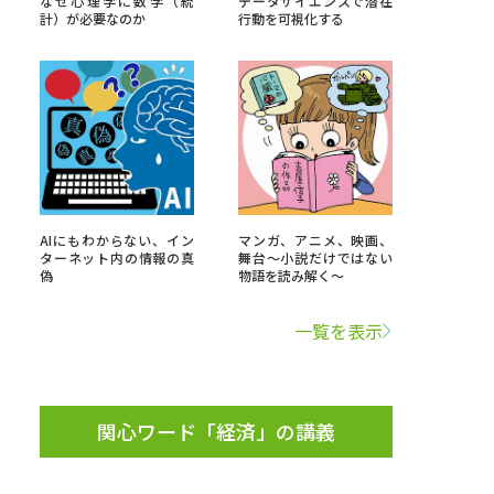
なぜ心理学に数学（統
データサイエンスで潜在
計）が必要なのか
行動を可視化する
」の請求
高等学校卒業程度認定試験
格認定試験
大学検索
AIにもわからない、イン
マンガ、アニメ、映画、
ターネット内の情報の真
舞台～小説だけではない
偽
物語を読み解く～
べる
一覧を表示
ローバルに強い大学特集
制度特集
デジタルパンフレット
関心ワード「経済」の講義
ジ（高3生用）
）