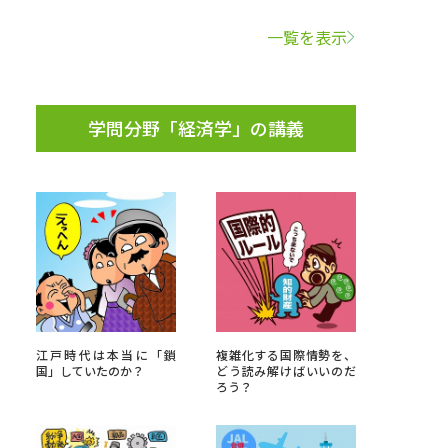
一覧を表示
学問検索
学問分野「経済学」の講義
野解説
学問の教科書
夢ナビライブ
いて
このサイトについて
江戸時代は本当に「鎖
複雑化する国際情勢を、
・発送状況の確認
テレメール
お支払いサイト
国」していたのか？
どう読み解けばいいのだ
ろう？
問合せ先
テレメール進学カタログ
訂正のご案内