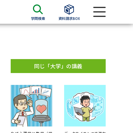
学問検索
資料請求BOX
資料検索
求
同じ「大学」の講義
願書
＆願書
過去問題集
求
留学・進学関連、塾・予備校