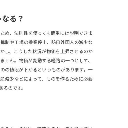
SELFBRAND特集ページ
うなる？
オープンキャンパスなどを調
るため、法則性を使っても簡単には説明できま
オープンキャンパス検索
実施プログラ
の抑制や工場の操業停止、訪日外国人の減少な
来場型・Web型イベント特集
夢ナビ
しかし、こうした状況が物価を上昇させるのか
りません。物価が変動する経路の一つとして、
ものの値段が下がるというものがあります。一
受験準備
生産減少などによって、ものを作るために必要
あるのです。
志望校・出願校を調べる
併願校選び
受験スケジュールを立てよ
テレメール全国一斉進学調査
新生活お