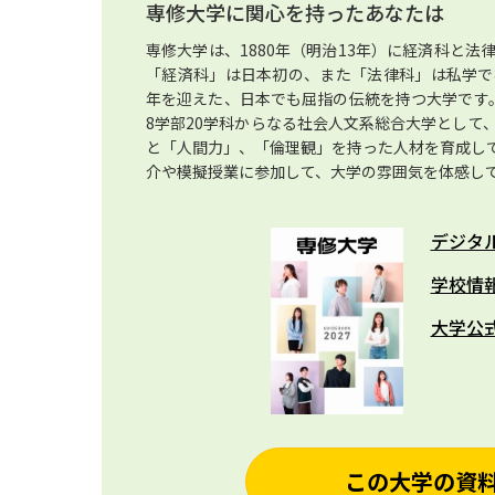
専修大学に関心を持ったあなたは
専修大学は、1880年（明治13年）に経済科と
「経済科」は日本初の、また「法律科」は私学で初
年を迎えた、日本でも屈指の伝統を持つ大学です
8学部20学科からなる社会人文系総合大学として
と「人間力」、「倫理観」を持った人材を育成し
介や模擬授業に参加して、大学の雰囲気を体感し
デジタ
学校情
大学公
この大学の資