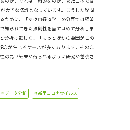
なるのか、それは一時的なのか、また日本では
点が大きな議論となっています。こうした疑問
学問発見
けるために、「マクロ経済学」の分野では経済
まで知られてきた法則性を当てはめて分析しま
大学で学びたい学問発見
ると分析は難しく、「もっとほかの要因がこの
疑念が生じるケースが多くあります。そのた
学問のミニ講義「夢ナビ講義」
学問分
頼性の高い結果が得られるように研究が蓄積さ
ユーザーサポート
＃データ分析
＃新型コロナウイルス
Ｑ＆Ａ よくあるご質問
大学進学IDにつ
資料の料金の
お支払いについて
受付内容
個人情報取扱規定
特定商取引表記
お
受験情報リンク