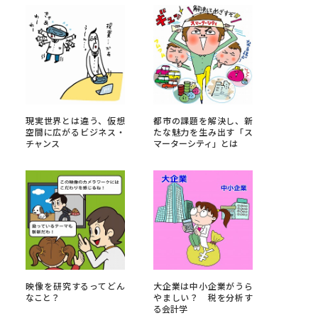
べる
ムから探す
ライブ
現実世界とは違う、仮想
都市の課題を解決し、新
空間に広がるビジネス・
たな魅力を生み出す「ス
チャンス
マーターシティ」とは
資料検索
う
先輩が入学を決めた理由
映像を研究するってどん
大企業は中小企業がうら
役立ちガイド
なこと？
やましい？ 税を分析す
る会計学