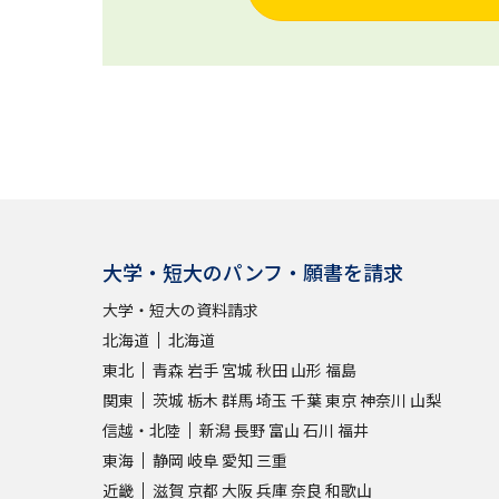
大学・短大のパンフ・願書を請求
大学・短大の資料請求
北海道
北海道
東北
青森
岩手
宮城
秋田
山形
福島
関東
茨城
栃木
群馬
埼玉
千葉
東京
神奈川
山梨
信越・北陸
新潟
長野
富山
石川
福井
東海
静岡
岐阜
愛知
三重
近畿
滋賀
京都
大阪
兵庫
奈良
和歌山