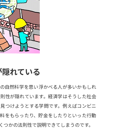
大学入学共通テスト「受験案内」の請求
大学入学共通テスト「受験上の配慮案内
幼稚園教員資格認定試験
小学校教員資
高等学校（情報）教員資格認定試験
大学研究
が隠れている
大学で学べる内容や特徴を調
どの自然科学を思い浮かべる人が多いかもしれ
法則性が隠れています。経済学はそうした社会
新増設大学・学部・学科特集
国際・グ
ら見つけようとする学問です。例えばコンビニ
データサイエンス特集
奨学金・特待生
給料をもらったり、貯金をしたりといった行動
進路の３択
新学年スタート号特集ペー
くつかの法則性で説明できてしまうのです。
新学年スタート号特集ページ（高2生用