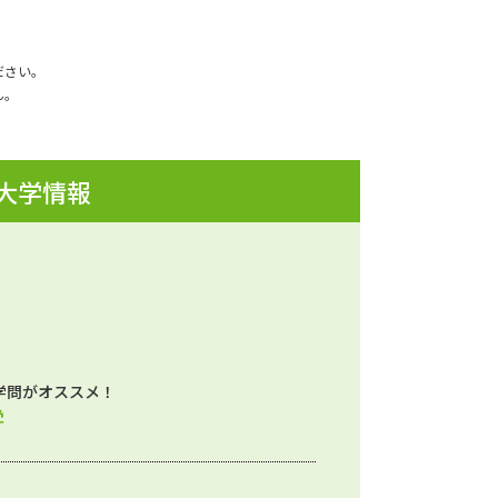
ださい。
ん。
 大学情報
学問がオススメ！
学