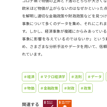
コロナ禍で物価の上昇と下落のどちらが大きく
欧米ほど物価が上がらないのはなぜかといった
を解明し適切な金融政策や財政政策などを見つ
事象について多くのデータを集め、それにこれ
す。しかし、経済事象が複雑にからみあってい
事象に影響を与えているのではないか」という
め、さまざまな分析手法やデータを用いて、信
れています。
＃経済
＃マクロ経済学
＃法則
＃データ
＃物価
＃金融政策
＃財政
＃政策
関連する