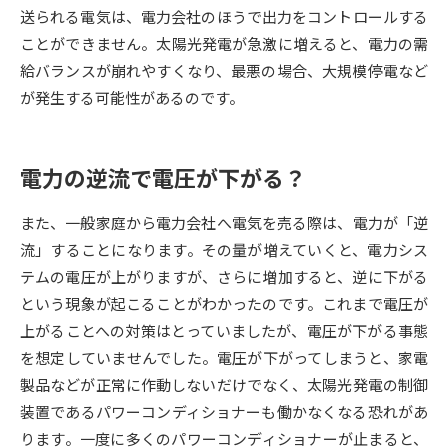
送られる電気は、電力会社のほうで出力をコントロールする
データサイエンス特集
奨学金・特待生制度特集
ことができません。太陽光発電が急激に増えると、電力の需
給バランスが崩れやすくなり、最悪の場合、大規模停電など
デジタルパンフレット
が発生する可能性があるのです。
進路の３択
新学年スタート号特集ページ
新学年スタート号特集ページ
（高3生用）
（高2生用）
電力の逆流で電圧が下がる？
SELFBRAND特集ページ
また、一般家庭から電力会社へ電気を売る際は、電力が「逆
流」することになります。その量が増えていくと、電力シス
オープンキャンパスなどを調べる
テムの電圧が上がりますが、さらに増加すると、逆に下がる
という現象が起こることがわかったのです。これまで電圧が
オープンキャンパス検索
実施プログラムから探す
上がることへの対策はとっていましたが、電圧が下がる事態
を想定していませんでした。電圧が下がってしまうと、家電
来場型・Web型イベント特集
夢ナビライブ
製品などが正常に作動しないだけでなく、太陽光発電の制御
装置であるパワーコンディショナーも働かなくなる恐れがあ
ります。一度に多くのパワーコンディショナーが止まると、