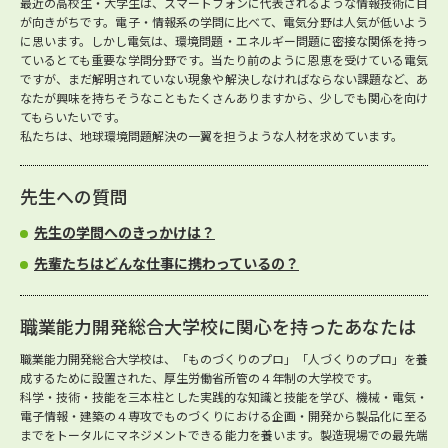
最近の高校生・大学生は、スマートフォンに代表されるような情報技術に目
が向きがちです。電子・情報系の学問に比べて、電気分野は人気が低いよう
に思います。しかし電気は、環境問題・エネルギー問題に密接な関係を持っ
ているとても重要な学問分野です。当たり前のように恩恵を受けている電気
ですが、まだ解明されていない現象や解決しなければならない課題など、あ
なたが興味を持ちそうなこともたくさんありますから、少しでも関心を向け
てもらいたいです。
私たちは、地球環境問題解決の一翼を担うような人材を求めています。
先生への質問
先生の学問へのきっかけは？
先輩たちはどんな仕事に携わっているの？
職業能力開発総合大学校に関心を持ったあなたは
職業能力開発総合大学校は、「ものづくりのプロ」「人づくりのプロ」を養
成するために設置された、厚生労働省所管の４年制の大学校です。
科学・技術・技能を三本柱とした実践的な知識と技能を学び、機械・電気・
電子情報・建築の４専攻でものづくりにおける企画・開発から製品化に至る
までをトータルにマネジメントできる能力を養います。製造現場での最先端