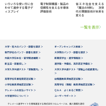
いろいろな使い方に合
電子制御機器・製品の
省エネ社会を支える
わせて進歩する電子デ
信頼性を支える半導体
「魔法の材料」 次世
ィスプレイ
評価技術
代の薄膜技術が未来を
変える
一覧を表示
大学・短大のパンフ・願書を請求 ＞
オープンキャンパス検索 ＞
専門学校のパンフ・願書を請求 ＞
大学院のパンフ・願書を請求 ＞
外国大学日本校・留学関連機関 ＞
新聞奨学会・進学情報誌 ＞
新生活・部屋探し ＞
進学塾・予備校、高卒認定予備校 ＞
大学入学共通テスト「受験案内」 ＞
大学入学共通テスト「受験上の配慮案内」
＞
高等学校卒業程度認定試験 ＞
幼稚園教員資格認定試験 ＞
小学校教員資格認定試験 ＞
高等学校（情報）教員資格認定試験 ＞
テレメールお支払いサイト ＞
Ｑ＆Ａ よくあるご質問 ＞
大学進学IDについて ＞
ユーザーサポート ＞
テレメール進学サイトを管理運営する株式会社フロムページは、個人情報を適切