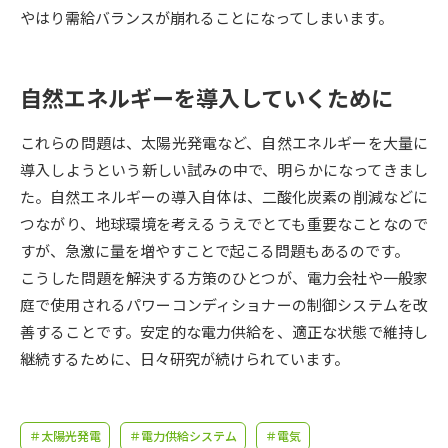
受験準備
資料検索
やはり需給バランスが崩れることになってしまいます。
志望校・出願校を調べる
自然エネルギーを導入していくために
併願校選び
受験スケジュールを立てよう
これらの問題は、太陽光発電など、自然エネルギーを大量に
導入しようという新しい試みの中で、明らかになってきまし
先輩が入学を決めた理由
テレメール全国一斉進学調査
た。自然エネルギーの導入自体は、二酸化炭素の削減などに
つながり、地球環境を考えるうえでとても重要なことなので
新生活お役立ちガイド
すが、急激に量を増やすことで起こる問題もあるのです。
こうした問題を解決する方策のひとつが、電力会社や一般家
庭で使用されるパワーコンディショナーの制御システムを改
学問発見
学問検索
善することです。安定的な電力供給を、適正な状態で維持し
継続するために、日々研究が続けられています。
大学で学びたい学問発見
＃太陽光発電
＃電力供給システム
＃電気