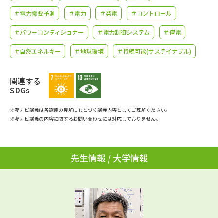
学問のミニ講義「夢ナビ講義」
学問分野解説
＃電力需要予測
＃電力
＃発電
＃コントロール
学問の教科書
夢ナビライブ
＃パワーコンディショナー
＃電力制御システム
＃停電
＃自然エネルギー
＃地球環境
＃持続可能(サステイナブル)
ユーザーサポート
関連する
Ｑ＆Ａ よくあるご質問
大学進学IDについて
SDGs
資料の料金の
受付内容・発送状況の確認
※夢ナビ講義は各講師の見解にもとづく講義内容としてご理解ください。
お支払いについて
※夢ナビ講義の内容に関するお問い合わせには対応しておりません。
テレメール
個人情報取扱規定
お支払いサイト
先生情報 / 大学情報
テレメール進学カタログ
特定商取引表記
訂正のご案内