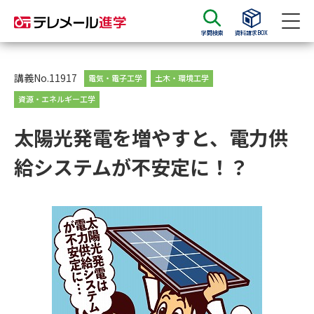
学問検索
資料請求BOX
資料請求
資料検索
講義No.11917
電気・電子工学
土木・環境工学
資源・エネルギー工学
大学・短大の資料種類から請求
太陽光発電を増やすと、電力供
給システムが不安定に！？
大学パンフ
学部・学科パンフ
総合型選抜・学校推薦型選抜 募
大学入学共通テスト利用選抜の
集要項＆願書
募集要項＆願書
過去問題集
大学・短大以外の資料から請求