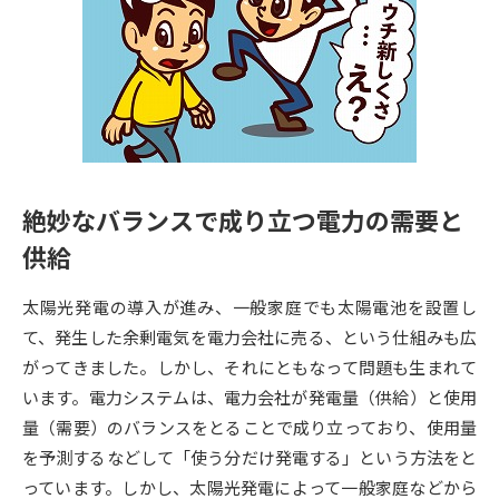
専門学校の資料請求
大学院の資料請求
大学入学共通テスト「受験案
留学・進学関連、塾・予備校
内」の請求
大学入学共通テスト「受験上の
高等学校卒業程度認定試験
配慮案内」の請求
幼稚園教員資格認定試験
小学校教員資格認定試験
絶妙なバランスで成り立つ電力の需要と
高等学校（情報）教員資格認定
供給
試験
太陽光発電の導入が進み、一般家庭でも太陽電池を設置し
大学研究
大学検索
て、発生した余剰電気を電力会社に売る、という仕組みも広
がってきました。しかし、それにともなって問題も生まれて
います。電力システムは、電力会社が発電量（供給）と使用
大学で学べる内容や特徴を調べる
量（需要）のバランスをとることで成り立っており、使用量
を予測するなどして「使う分だけ発電する」という方法をと
国際・グローバルに強い大学特
新増設大学・学部・学科特集
っています。しかし、太陽光発電によって一般家庭などから
集