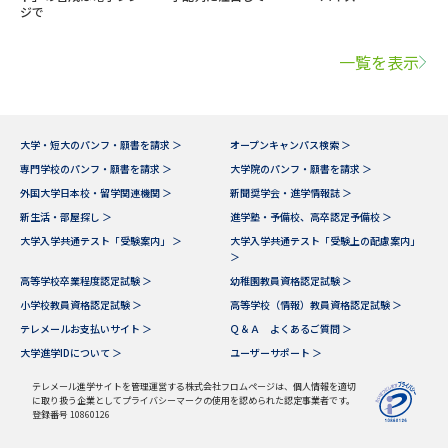
ジで
一覧を表示
大学・短大のパンフ・願書を請求 ＞
オープンキャンパス検索 ＞
専門学校のパンフ・願書を請求 ＞
大学院のパンフ・願書を請求 ＞
外国大学日本校・留学関連機関 ＞
新聞奨学会・進学情報誌 ＞
新生活・部屋探し ＞
進学塾・予備校、高卒認定予備校 ＞
大学入学共通テスト「受験案内」 ＞
大学入学共通テスト「受験上の配慮案内」
＞
高等学校卒業程度認定試験 ＞
幼稚園教員資格認定試験 ＞
小学校教員資格認定試験 ＞
高等学校（情報）教員資格認定試験 ＞
テレメールお支払いサイト ＞
Ｑ＆Ａ よくあるご質問 ＞
大学進学IDについて ＞
ユーザーサポート ＞
テレメール進学サイトを管理運営する株式会社フロムページは、個人情報を適切
に取り扱う企業としてプライバシーマークの使用を認められた認定事業者です。
登録番号 10860126