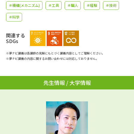
学問のミニ講義「夢ナビ講義」
学問分野解説
＃機構(メカニズム)
＃工具
＃職人
＃経験
＃技術
＃科学
学問の教科書
夢ナビライブ
ユーザーサポート
関連する
SDGs
Ｑ＆Ａ よくあるご質問
大学進学IDについて
※夢ナビ講義は各講師の見解にもとづく講義内容としてご理解ください。
※夢ナビ講義の内容に関するお問い合わせには対応しておりません。
資料の料金の
受付内容・発送状況の確認
お支払いについて
先生情報 / 大学情報
テレメール
個人情報取扱規定
お支払いサイト
テレメール進学カタログ
特定商取引表記
訂正のご案内