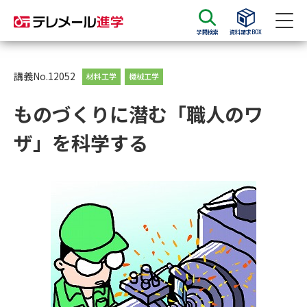
学問検索
資料請求BOX
資料請求
資料検索
講義No.12052
材料工学
機械工学
ものづくりに潜む「職人のワ
大学・短大の資料種類から請求
ザ」を科学する
大学パンフ
学部・学科パンフ
総合型選抜・学校推薦型選抜 募
大学入学共通テスト利用選抜の
集要項＆願書
募集要項＆願書
過去問題集
大学・短大以外の資料から請求