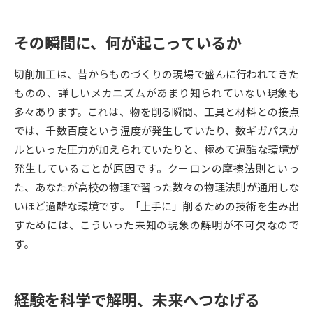
データサイエンス特集
奨学金・特待生制度特集
その瞬間に、何が起こっているか
デジタルパンフレット
進路の３択
切削加工は、昔からものづくりの現場で盛んに行われてきた
ものの、詳しいメカニズムがあまり知られていない現象も
新学年スタート号特集ページ
新学年スタート号特集ページ
多々あります。これは、物を削る瞬間、工具と材料との接点
（高3生用）
（高2生用）
では、千数百度という温度が発生していたり、数ギガパスカ
SELFBRAND特集ページ
ルといった圧力が加えられていたりと、極めて過酷な環境が
発生していることが原因です。クーロンの摩擦法則といっ
オープンキャンパスなどを調べる
た、あなたが高校の物理で習った数々の物理法則が通用しな
いほど過酷な環境です。「上手に」削るための技術を生み出
オープンキャンパス検索
実施プログラムから探す
すためには、こういった未知の現象の解明が不可欠なので
す。
来場型・Web型イベント特集
夢ナビライブ
経験を科学で解明、未来へつなげる