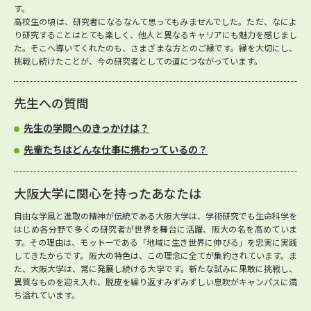
す。
高校生の頃は、研究者になるなんて思ってもみませんでした。ただ、なによ
り研究することはとても楽しく、他人と異なるキャリアにも魅力を感じまし
た。そこへ導いてくれたのも、さまざまな方とのご縁です。縁を大切にし、
挑戦し続けたことが、今の研究者としての道につながっています。
先生への質問
先生の学問へのきっかけは？
先輩たちはどんな仕事に携わっているの？
大阪大学に関心を持ったあなたは
自由な学風と進取の精神が伝統である大阪大学は、学術研究でも生命科学を
はじめ各分野で多くの研究者が世界を舞台に活躍、阪大の名を高めていま
す。その理由は、モットーである「地域に生き世界に伸びる」を忠実に実践
してきたからです。阪大の特色は、この理念に全てが集約されています。ま
た、大阪大学は、常に発展し続ける大学です。新たな試みに果敢に挑戦し、
異質なものを迎え入れ、脱皮を繰り返すみずみずしい息吹がキャンパスに満
ち溢れています。