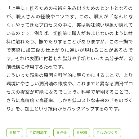
受験準備
資料検索
「上手に」削るための技術を生み出すためのヒントとなるの
が、職人さんの経験やコツです。この、職人が「なんとな
志望校・出願校を調べる
く」やってきたプロセスの中に、実は興味深い現象が隠れて
いるのです。例えば、切削前に職人がおまじないのように材
併願校選び
受験スケジュールを立てよう
料に触れたり、撫でたりすることがありますが、この一撫で
で実際に加工後の仕上がりに違いが現れることがあるので
先輩が入学を決めた理由
す。それは表面に付着した脂分や手垢といった高分子が、切
テレメール全国一斉進学調査
削機構に作用するためです。
こういった現象の原因を科学的に明らかにすることで、より
新生活お役立ちガイド
環境にやさしい潤滑油の作成や、これまでと異なる潤滑プロ
セスの提案が可能になるでしょう。科学で解明することで、
学問発見
学問検索
さらに高精度で高能率、しかも低コストな未来の「ものづく
り」を、加工という技術からバックアップするのです。
大学で学びたい学問発見
＃加工
＃切削加工
＃合金
＃材料
＃ものづくり