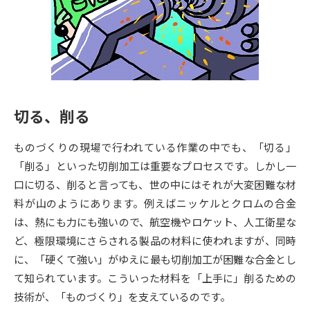
専門学校の資料請求
大学院の資料請求
大学入学共通テスト「受験案
留学・進学関連、塾・予備校
内」の請求
大学入学共通テスト「受験上の
高等学校卒業程度認定試験
配慮案内」の請求
切る、削る
幼稚園教員資格認定試験
小学校教員資格認定試験
ものづくりの現場で行われている作業の中でも、「切る」
高等学校（情報）教員資格認定
試験
「削る」といった切削加工は重要なプロセスです。しかし一
口に切る、削ると言っても、世の中にはそれが大変困難な材
料が山のようにあります。例えばニッケルとクロムの合金
大学研究
大学検索
は、熱にも力にも強いので、航空機やロケット、人工衛星な
ど、極限環境にさらされる製品の材料に使われますが、同時
に、「硬くて強い」がゆえに最も切削加工が困難な合金とし
大学で学べる内容や特徴を調べる
て知られています。こういった材料を「上手に」削るための
国際・グローバルに強い大学特
技術が、「ものづくり」を支えているのです。
新増設大学・学部・学科特集
集