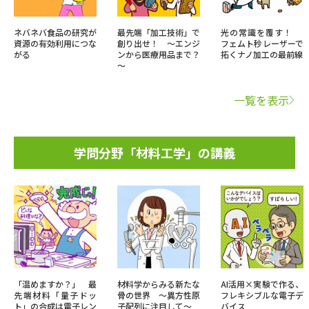
ネバネバ食品の研究が
最先端「加工技術」で
光の常識を覆す！
資源の有効利用につな
創り出せ！ ～エンジ
フェムト秒レーザーで
がる
ンから医療用品まで？
拓くナノ加工の最前線
～
一覧を表示
学問分野「材料工学」の講義
「温めますか？」 最
材料学からみる新たな
AI活用×実験で作る、
先端材料「量子ドッ
骨の世界 ～異方性原
フレキシブルな電子デ
ト」の合成は電子レン
子配列に注目して～
バイス