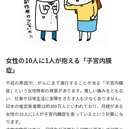
専門学校の資料請求
大学院の資料請求
大学入学共通テスト「受験案
留学・進学関連、塾・予備校
内」の請求
大学入学共通テスト「受験上の
高等学校卒業程度認定試験
配慮案内」の請求
幼稚園教員資格認定試験
小学校教員資格認定試験
女性の10人に1人が抱える「子宮内膜
高等学校（情報）教員資格認定
試験
症」
不妊の原因や、がんにまで進行することがある「子宮内膜
大学研究
大学検索
症」という女性特有の疾患があります。激しい痛みをともな
い、仕事や日常生活に支障をきたす人も少なくありません。
日本の推定患者数は約300万人といわれており、月経がある
大学で学べる内容や特徴を調べる
女性の10人に1人が子宮内膜症を患っているという計算にな
ります。
国際・グローバルに強い大学特
新増設大学・学部・学科特集
集