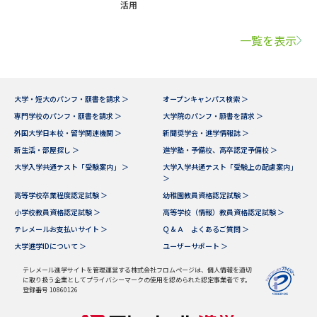
活用
一覧を表示
大学・短大のパンフ・願書を請求 ＞
オープンキャンパス検索 ＞
専門学校のパンフ・願書を請求 ＞
大学院のパンフ・願書を請求 ＞
外国大学日本校・留学関連機関 ＞
新聞奨学会・進学情報誌 ＞
新生活・部屋探し ＞
進学塾・予備校、高卒認定予備校 ＞
大学入学共通テスト「受験案内」 ＞
大学入学共通テスト「受験上の配慮案内」
＞
高等学校卒業程度認定試験 ＞
幼稚園教員資格認定試験 ＞
小学校教員資格認定試験 ＞
高等学校（情報）教員資格認定試験 ＞
テレメールお支払いサイト ＞
Ｑ＆Ａ よくあるご質問 ＞
大学進学IDについて ＞
ユーザーサポート ＞
テレメール進学サイトを管理運営する株式会社フロムページは、個人情報を適切
に取り扱う企業としてプライバシーマークの使用を認められた認定事業者です。
登録番号 10860126