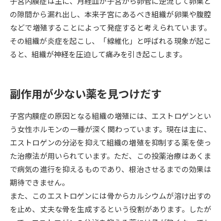
子宮内膜症は主に、月経血が子宮から卵管に逆流して卵巣と
の隙間から漏れ出し、本来子宮にあるべき組織が卵巣や腹腔
データサイエンス特集
奨学金・特待生制度特集
などで増殖することによって発症すると考えられています。
その組織が炎症を起こし、「線維化」と呼ばれる現象が起こ
デジタルパンフレット
進路の３択
ると、組織が神経を圧迫して痛みを引き起こします。
新学年スタート号特集ページ
新学年スタート号特集ページ
（高3生用）
（高2生用）
副作用が少ない薬を見つけだす
SELFBRAND特集ページ
子宮内膜症の原因となる組織の増殖には、エストロゲンとい
オープンキャンパスなどを調べる
う女性ホルモンの一種が深く関わっています。現在は主に、
エストロゲンの分泌を抑えて組織の増殖を抑制する薬を使っ
オープンキャンパス検索
実施プログラムから探す
た治療法が用いられています。ただ、この投薬治療はあくま
で病気の進行を抑えるものであり、根治させるまでの効果は
来場型・Web型イベント特集
夢ナビライブ
期待できません。
また、このエストロゲンには骨からカルシウムが溶け出すの
を止め、丈夫な骨を生成するという役割があります。したが