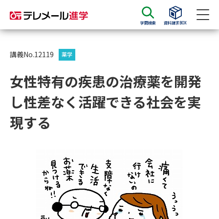
学問検索
資料請求BOX
資料請求
資料検索
講義No.12119
薬学
女性特有の疾患の治療薬を開発
大学・短大の資料種類から請求
し性差なく活躍できる社会を実
大学パンフ
学部・学科パンフ
現する
総合型選抜・学校推薦型選抜 募
大学入学共通テスト利用選抜の
集要項＆願書
募集要項＆願書
過去問題集
大学・短大以外の資料から請求