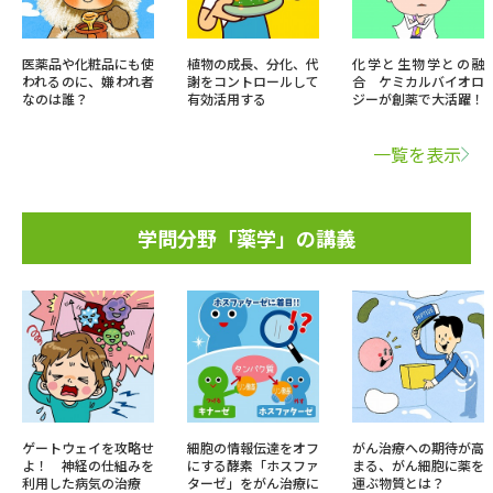
医薬品や化粧品にも使
植物の成長、分化、代
化学と生物学との融
われるのに、嫌われ者
謝をコントロールして
合 ケミカルバイオロ
なのは誰？
有効活用する
ジーが創薬で大活躍！
一覧を表示
学問分野「薬学」の講義
ゲートウェイを攻略せ
細胞の情報伝達をオフ
がん治療への期待が高
よ！ 神経の仕組みを
にする酵素「ホスファ
まる、がん細胞に薬を
利用した病気の治療
ターゼ」をがん治療に
運ぶ物質とは？