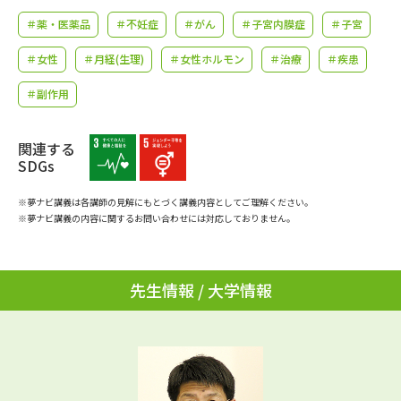
学問のミニ講義「夢ナビ講義」
学問分野解説
＃薬・医薬品
＃不妊症
＃がん
＃子宮内膜症
＃子宮
学問の教科書
夢ナビライブ
＃女性
＃月経(生理)
＃女性ホルモン
＃治療
＃疾患
＃副作用
ユーザーサポート
関連する
Ｑ＆Ａ よくあるご質問
大学進学IDについて
SDGs
資料の料金の
受付内容・発送状況の確認
※夢ナビ講義は各講師の見解にもとづく講義内容としてご理解ください。
お支払いについて
※夢ナビ講義の内容に関するお問い合わせには対応しておりません。
テレメール
個人情報取扱規定
お支払いサイト
先生情報 / 大学情報
テレメール進学カタログ
特定商取引表記
訂正のご案内