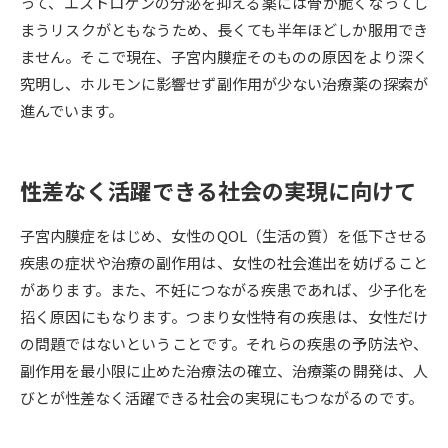
受験準備
資料検索
って、エストロゲンの分泌を抑える薬には骨が脆くなってし
まうリスクがともなうため、長くても半年ほどしか服用でき
ません。そこで現在、子宮内膜症そのものの原因をより深く
志望校・出願校を調べる
究明し、ホルモンに影響せず副作用が少ない治療薬の探索が
進んでいます。
併願校選び
受験スケジュールを立てよう
性差なく活躍できる社会の実現に向けて
先輩が入学を決めた理由
テレメール全国一斉進学調査
子宮内膜症をはじめ、女性のQOL（生活の質）を低下させる
新生活お役立ちガイド
疾患の症状や治療の副作用は、女性の社会進出を妨げること
があります。また、不妊につながる疾患であれば、少子化を
招く原因にもなります。つまり女性特有の疾患は、女性だけ
学問発見
学問検索
の問題ではないということです。それらの疾患の予防法や、
副作用を最小限に止めた治療法の確立、治療薬の開発は、人
びとが性差なく活躍できる社会の実現にもつながるのです。
大学で学びたい学問発見