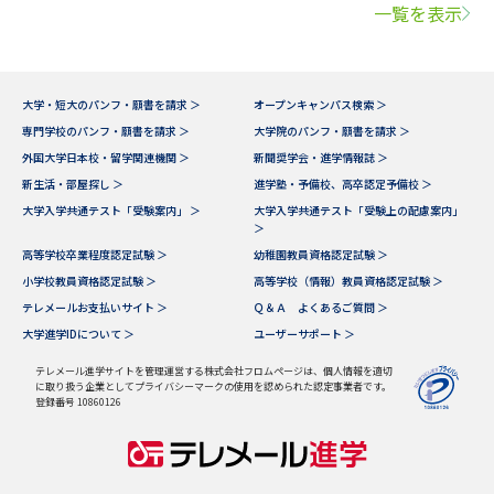
一覧を表示
大学・短大のパンフ・願書を請求 ＞
オープンキャンパス検索 ＞
専門学校のパンフ・願書を請求 ＞
大学院のパンフ・願書を請求 ＞
外国大学日本校・留学関連機関 ＞
新聞奨学会・進学情報誌 ＞
新生活・部屋探し ＞
進学塾・予備校、高卒認定予備校 ＞
大学入学共通テスト「受験案内」 ＞
大学入学共通テスト「受験上の配慮案内」
＞
高等学校卒業程度認定試験 ＞
幼稚園教員資格認定試験 ＞
小学校教員資格認定試験 ＞
高等学校（情報）教員資格認定試験 ＞
テレメールお支払いサイト ＞
Ｑ＆Ａ よくあるご質問 ＞
大学進学IDについて ＞
ユーザーサポート ＞
テレメール進学サイトを管理運営する株式会社フロムページは、個人情報を適切
に取り扱う企業としてプライバシーマークの使用を認められた認定事業者です。
登録番号 10860126