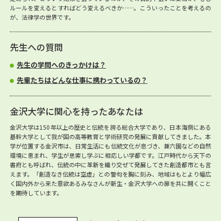
ルールを変えるとすればどう変えるべきか……。こういったことを考えるの
が、法律学の世界です。
先生への質問
先生の学問へのきっかけは？
先輩たちはどんな仕事に携わっているの？
金沢大学に関心を持ったあなたは
金沢大学は150年以上の歴史と伝統を誇る総合大学であり、日本海側にある
基幹大学として我が国の高等教育と学術研究の発展に貢献してきました。本
学が位置する金沢市は、日常生活にも伝統文化が息づき、兼六園などの自然
環境に恵まれ、学生が思索し学ぶに相応しい学都です。江戸時代から天下の
書府とも呼ばれ、伝統の中に革新を織り交ぜて発展してきた創造都市とも言
えます。「創造なき伝統は空虚」との警句を胸に刻み、地域はもとより幅広
く国内外から来た意欲あるみなさんが新生・金沢大学への扉を共に開くこと
を期待しています。