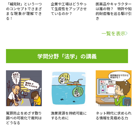
「補完財」という一つ
企業や工場はどうやっ
医薬品やキャラクター
のコンセプトでさまざ
て生産性をアップさせ
は誰の物？ 特許や知
まな現象が理解でき
ているのか？
的財産権を巡る駆け引
る！
き
一覧を表示
学問分野「法学」の講義
冤罪防止をめざす取り
漁業資源を持続可能に
ネット時代に求められ
調べの可視化で裁判は
するために
る情報を見極める力
どうなる