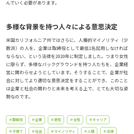
受験準備
資料検索
んでいく必要があります。
志望校・出願校を調べる
多様な背景を持つ人々による意思決定
併願校選び
受験スケジュールを立てよう
米国カリフォルニア州ではさらに、人種的マイノリティ（少
数派）の人を、企業は取締役として最低1名起用しなければ
先輩が入学を決めた理由
ならない、という法律を2020年に制定しました。つまり女性
テレメール全国一斉進学調査
に限らず、多様なバックグラウンドを持つ人たちを、企業経
営に関わらせようとしています。そうすることで、企業が社
新生活お役立ちガイド
会に対してより適切な意思決定をすることができ、このこと
は企業と社会の関わりと未来を考える上で、とても大切な姿
学問発見
学問検索
勢なのです。
大学で学びたい学問発見
＃取締役
＃企業
＃男性
＃女性
＃キャリア
＃子育て
＃社会
＃マイノリティ
＃人種
＃法律