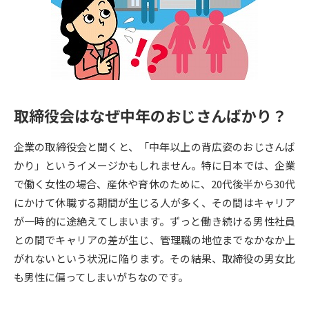
専門学校の資料請求
大学院の資料請求
大学入学共通テスト「受験案
留学・進学関連、塾・予備校
内」の請求
大学入学共通テスト「受験上の
高等学校卒業程度認定試験
配慮案内」の請求
取締役会はなぜ中年のおじさんばかり？
幼稚園教員資格認定試験
小学校教員資格認定試験
企業の取締役会と聞くと、「中年以上の背広姿のおじさんば
高等学校（情報）教員資格認定
試験
かり」というイメージかもしれません。特に日本では、企業
で働く女性の場合、産休や育休のために、20代後半から30代
にかけて休職する期間が生じる人が多く、その間はキャリア
大学研究
大学検索
が一時的に途絶えてしまいます。ずっと働き続ける男性社員
との間でキャリアの差が生じ、管理職の地位までなかなか上
がれないという状況に陥ります。その結果、取締役の男女比
大学で学べる内容や特徴を調べる
も男性に偏ってしまいがちなのです。
国際・グローバルに強い大学特
新増設大学・学部・学科特集
集