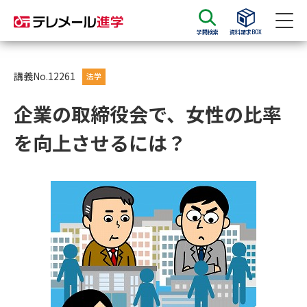
学問検索
資料請求BOX
資料請求
資料検索
講義No.12261
法学
企業の取締役会で、女性の比率
大学・短大の資料種類から請求
を向上させるには？
大学パンフ
学部・学科パンフ
総合型選抜・学校推薦型選抜 募
大学入学共通テスト利用選抜の
集要項＆願書
募集要項＆願書
過去問題集
大学・短大以外の資料から請求