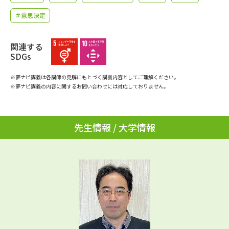
学問のミニ講義「夢ナビ講義」
学問分野解説
＃意思決定
学問の教科書
夢ナビライブ
関連する
SDGs
ユーザーサポート
※夢ナビ講義は各講師の見解にもとづく講義内容としてご理解ください。
※夢ナビ講義の内容に関するお問い合わせには対応しておりません。
Ｑ＆Ａ よくあるご質問
大学進学IDについて
資料の料金の
受付内容・発送状況の確認
お支払いについて
先生情報 / 大学情報
テレメール
個人情報取扱規定
お支払いサイト
テレメール進学カタログ
特定商取引表記
訂正のご案内