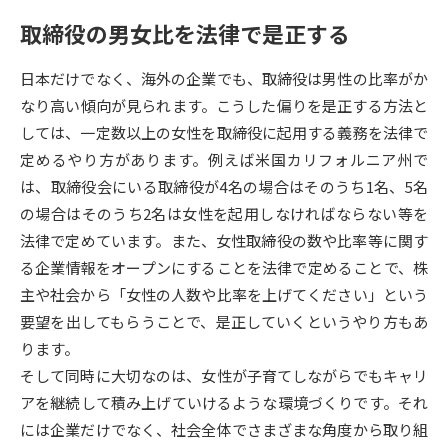
取締役の男女比を法律で是正する
データサイエンス特集
奨学金・特待生制度特集
日本だけでなく、海外の企業でも、取締役は男性の比率がか
デジタルパンフレット
進路の３択
なり高い傾向が見られます。こうした偏りを是正する方法と
しては、一定数以上の女性を取締役に起用する義務を法律で
新学年スタート号特集ページ
新学年スタート号特集ページ
定めるやり方があります。例えば米国カリフォルニア州で
（高3生用）
（高2生用）
は、取締役会にいる取締役が4名の場合はそのうち1名、5名
SELFBRAND特集ページ
の場合はそのうち2名は女性を起用しなければならない等を
法律で定めています。また、女性取締役の数や比率等に関す
オープンキャンパスなどを調べる
る企業情報をオープンにすることを法律で定めることで、株
主や社会から「女性の人数や比率を上げてください」という
オープンキャンパス検索
実施プログラムから探す
要望を出してもらうことで、是正していくというやり方もあ
ります。
来場型・Web型イベント特集
夢ナビライブ
そして同時に大切なのは、女性が子育てしながらでもキャリ
アを継続して積み上げていけるような環境づくりです。それ
には企業だけでなく、社会全体でさまざまな角度から取り組