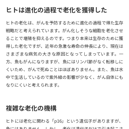
ヒトは進化の過程で老化を獲得した
データサイエンス特集
奨学金・特待生制度特集
ヒトの老化は、がんを予防するために進化の過程で得た生存
デジタルパンフレット
進路の３択
戦略だと考えられています。がん化しそうな細胞を老化させ
ることで増殖を抑えるのです。つまり本来は生存のために獲
新学年スタート号特集ページ
新学年スタート号特集ページ
得した老化ですが、近年の急激な寿命の伸長により、現在は
（高3生用）
（高2生用）
さまざまな病気の大きな原因となってしまっています。一
SELFBRAND特集ページ
方、魚もがんになりますが、魚にはリンパ節がなく転移しに
くいため、がんで死ぬことはほぼありません。また、魚は水
オープンキャンパスなどを調べる
中で生活しているので紫外線の影響が少なく、がん自体にも
なりにくいと考えられます。
オープンキャンパス検索
実施プログラムから探す
来場型・Web型イベント特集
夢ナビライブ
複雑な老化の機構
ヒトには老化に関わる「p16」という遺伝子がありますが、
魚にはありません。しかし、老化は遺伝子だけで引き起こさ