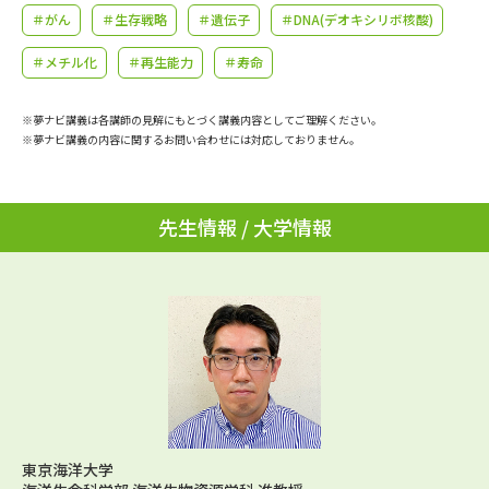
学問のミニ講義「夢ナビ講義」
学問分野解説
＃がん
＃生存戦略
＃遺伝子
＃DNA(デオキシリボ核酸)
＃メチル化
＃再生能力
＃寿命
学問の教科書
夢ナビライブ
※夢ナビ講義は各講師の見解にもとづく講義内容としてご理解ください。
ユーザーサポート
※夢ナビ講義の内容に関するお問い合わせには対応しておりません。
Ｑ＆Ａ よくあるご質問
大学進学IDについて
先生情報 / 大学情報
資料の料金の
受付内容・発送状況の確認
お支払いについて
テレメール
個人情報取扱規定
お支払いサイト
テレメール進学カタログ
特定商取引表記
訂正のご案内
東京海洋大学