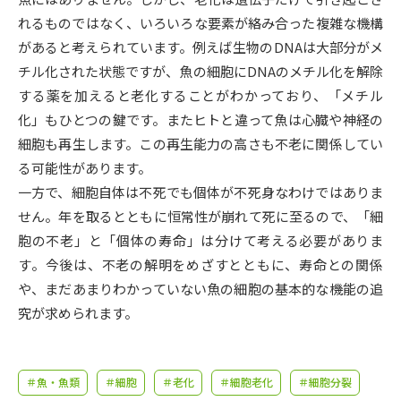
受験準備
資料検索
れるものではなく、いろいろな要素が絡み合った複雑な機構
があると考えられています。例えば生物のDNAは大部分がメ
志望校・出願校を調べる
チル化された状態ですが、魚の細胞にDNAのメチル化を解除
する薬を加えると老化することがわかっており、「メチル
併願校選び
受験スケジュールを立てよう
化」もひとつの鍵です。またヒトと違って魚は心臓や神経の
細胞も再生します。この再生能力の高さも不老に関係してい
先輩が入学を決めた理由
る可能性があります。
テレメール全国一斉進学調査
一方で、細胞自体は不死でも個体が不死身なわけではありま
せん。年を取るとともに恒常性が崩れて死に至るので、「細
新生活お役立ちガイド
胞の不老」と「個体の寿命」は分けて考える必要がありま
す。今後は、不老の解明をめざすとともに、寿命との関係
学問発見
学問検索
や、まだあまりわかっていない魚の細胞の基本的な機能の追
究が求められます。
大学で学びたい学問発見
＃魚・魚類
＃細胞
＃老化
＃細胞老化
＃細胞分裂