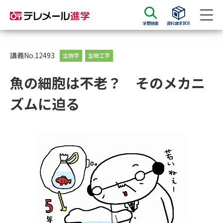
学問検索
資料請求BOX
資料請求
資料検索
講義No.12493
生物学
生物工学
魚の細胞は不老？ そのメカニ
大学・短大の資料種類から請求
ズムに迫る
大学パンフ
学部・学科パンフ
総合型選抜・学校推薦型選抜 募
大学入学共通テスト利用選抜の
集要項＆願書
募集要項＆願書
過去問題集
大学・短大以外の資料から請求