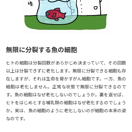
専門学校の資料請求
大学院の資料請求
大学入学共通テスト「受験案
留学・進学関連、塾・予備校
内」の請求
大学入学共通テスト「受験上の
高等学校卒業程度認定試験
配慮案内」の請求
無限に分裂する魚の細胞
幼稚園教員資格認定試験
小学校教員資格認定試験
ヒトの細胞は分裂回数があらかじめ決まっていて、その回数
高等学校（情報）教員資格認定
試験
以上は分裂できずに老化します。無限に分裂できる細胞も存
在しますが、それは生命を脅かすがん細胞です。一方、魚の
細胞は老化しません。正常な状態で無限に分裂できるので
大学研究
大学検索
す。魚の細胞はなぜ老化しないのでしょうか。裏を返せば、
ヒトをはじめとする哺乳類の細胞はなぜ老化するのでしょう
か。実は、魚の細胞のように老化しないのが細胞の本来の姿
大学で学べる内容や特徴を調べる
なのです。
国際・グローバルに強い大学特
新増設大学・学部・学科特集
集