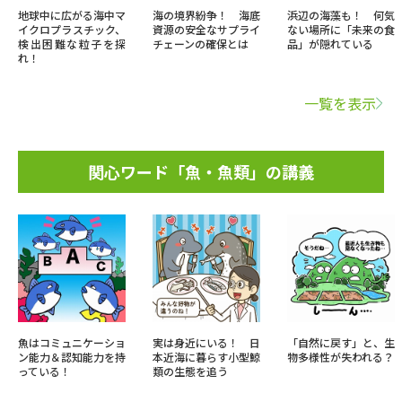
地球中に広がる海中マ
海の境界紛争！ 海底
浜辺の海藻も！ 何気
イクロプラスチック、
資源の安全なサプライ
ない場所に「未来の食
検出困難な粒子を探
チェーンの確保とは
品」が隠れている
れ！
一覧を表示
関心ワード「魚・魚類」の講義
魚はコミュニケーショ
実は身近にいる！ 日
「自然に戻す」と、生
ン能力＆認知能力を持
本近海に暮らす小型鯨
物多様性が失われる？
っている！
類の生態を追う