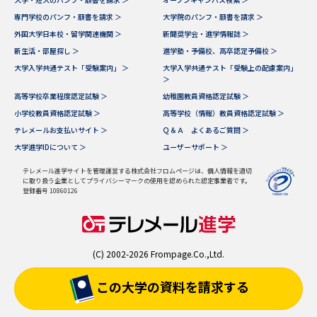
専門学校のパンフ・願書を請求 ＞
大学院のパンフ・願書を請求 ＞
外国大学日本校・留学関連機関 ＞
新聞奨学会・進学情報誌 ＞
新生活・部屋探し ＞
進学塾・予備校、高卒認定予備校 ＞
大学入学共通テスト「受験案内」 ＞
大学入学共通テスト「受験上の配慮案内」
＞
高等学校卒業程度認定試験 ＞
幼稚園教員資格認定試験 ＞
小学校教員資格認定試験 ＞
高等学校（情報）教員資格認定試験 ＞
テレメールお支払いサイト ＞
Ｑ＆Ａ よくあるご質問 ＞
大学進学IDについて ＞
ユーザーサポート ＞
テレメール進学サイトを管理運営する株式会社フロムページは、個人情報を適切
に取り扱う企業としてプライバシーマークの使用を認められた認定事業者です。
登録番号 10860126
(C) 2002-2026 Frompage.Co.,Ltd.
この大学の資料を
請求する