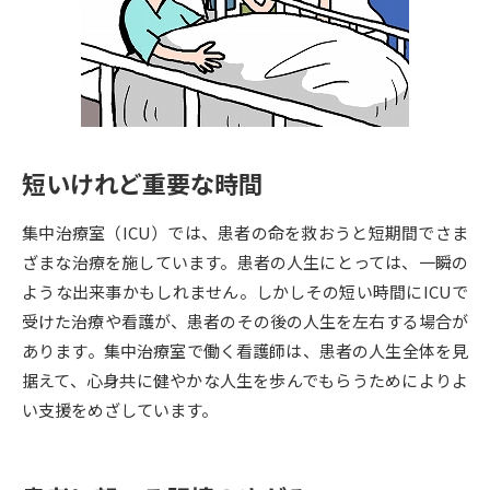
専門学校の資料請求
大学院の資料請求
大学入学共通テスト「受験案
留学・進学関連、塾・予備校
内」の請求
大学入学共通テスト「受験上の
高等学校卒業程度認定試験
配慮案内」の請求
短いけれど重要な時間
幼稚園教員資格認定試験
小学校教員資格認定試験
集中治療室（ICU）では、患者の命を救おうと短期間でさま
高等学校（情報）教員資格認定
試験
ざまな治療を施しています。患者の人生にとっては、一瞬の
ような出来事かもしれません。しかしその短い時間にICUで
受けた治療や看護が、患者のその後の人生を左右する場合が
大学研究
大学検索
あります。集中治療室で働く看護師は、患者の人生全体を見
据えて、心身共に健やかな人生を歩んでもらうためによりよ
い支援をめざしています。
大学で学べる内容や特徴を調べる
国際・グローバルに強い大学特
新増設大学・学部・学科特集
集