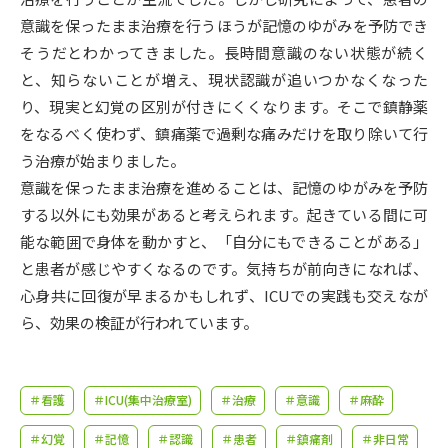
受験準備
資料検索
意識を保ったまま治療を行うほうが記憶のゆがみを予防でき
そうだとわかってきました。長時間意識のない状態が続く
志望校・出願校を調べる
と、知らないことが増え、現状認識が追いつかなくなった
り、現実と幻覚の区別が付きにくくなります。そこで鎮静薬
併願校選び
受験スケジュールを立てよう
をなるべく使わず、鎮痛薬で過剰な痛みだけを取り除いて行
う治療が始まりました。
先輩が入学を決めた理由
意識を保ったまま治療を進めることは、記憶のゆがみを予防
テレメール全国一斉進学調査
する以外にも効果があると考えられます。起きている間に可
能な範囲で身体を動かすと、「自分にもできることがある」
新生活お役立ちガイド
と患者が感じやすくなるのです。気持ちが前向きになれば、
心身共に回復が早まるかもしれず、ICUでの実践も交えなが
学問発見
学問検索
ら、効果の検証が行われています。
大学で学びたい学問発見
＃看護
＃ICU(集中治療室)
＃治療
＃意識
＃麻酔
＃幻覚
＃記憶
＃認識
＃患者
＃鎮痛剤
＃非日常