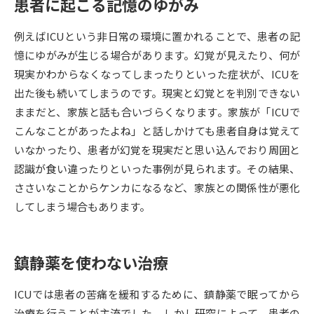
患者に起こる記憶のゆがみ
データサイエンス特集
奨学金・特待生制度特集
例えばICUという非日常の環境に置かれることで、患者の記
憶にゆがみが生じる場合があります。幻覚が見えたり、何が
デジタルパンフレット
進路の３択
現実かわからなくなってしまったりといった症状が、ICUを
出た後も続いてしまうのです。現実と幻覚とを判別できない
新学年スタート号特集ページ
新学年スタート号特集ページ
ままだと、家族と話も合いづらくなります。家族が「ICUで
（高3生用）
（高2生用）
こんなことがあったよね」と話しかけても患者自身は覚えて
SELFBRAND特集ページ
いなかったり、患者が幻覚を現実だと思い込んでおり周囲と
認識が食い違ったりといった事例が見られます。その結果、
オープンキャンパスなどを調べる
ささいなことからケンカになるなど、家族との関係性が悪化
してしまう場合もあります。
オープンキャンパス検索
実施プログラムから探す
来場型・Web型イベント特集
夢ナビライブ
鎮静薬を使わない治療
ICUでは患者の苦痛を緩和するために、鎮静薬で眠ってから
治療を行うことが主流でした。しかし研究によって、患者の