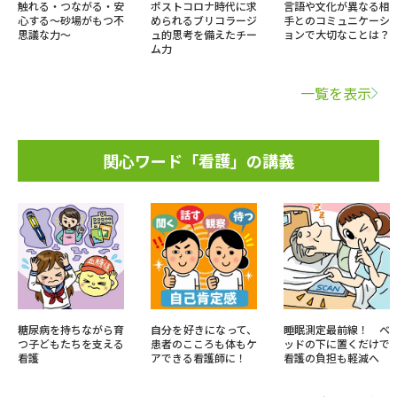
触れる・つながる・安
ポストコロナ時代に求
言語や文化が異なる相
心する～砂場がもつ不
められるブリコラージ
手とのコミュニケーシ
思議な力～
ュ的思考を備えたチー
ョンで大切なことは？
ム力
一覧を表示
関心ワード「看護」の講義
糖尿病を持ちながら育
自分を好きになって、
睡眠測定最前線！ ベ
つ子どもたちを支える
患者のこころも体もケ
ッドの下に置くだけで
看護
アできる看護師に！
看護の負担も軽減へ