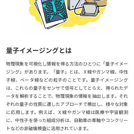
専門学校の資料請求
大学院の資料請求
大学入学共通テスト「受験案
留学・進学関連、塾・予備校
内」の請求
大学入学共通テスト「受験上の
高等学校卒業程度認定試験
配慮案内」の請求
量子イメージングとは
幼稚園教員資格認定試験
小学校教員資格認定試験
物理現象を可視化し情報を得る方法のひとつに「量子イメー
高等学校（情報）教員資格認定
試験
ジング」があります。「量子」とは、Ｘ線やガンマ線、中性
子線、ベータ線などの粒子のことです。量子イメージング
は、これらの量子をセンサで信号としてとらえ、得られたデ
大学研究
大学検索
ータを解析することで、物理現象の情報を抽出します。それ
ぞれの量子の性質に適したアプローチで検出し、様々な対象
に応用します。例えば、Ｘ線やガンマ線は医療や宇宙観測
大学で学べる内容や特徴を調べる
に、中性子を使った組成分析は、自動車の車軸やコンクリー
国際・グローバルに強い大学特
トなどの非破壊検査に活用されています。
新増設大学・学部・学科特集
集