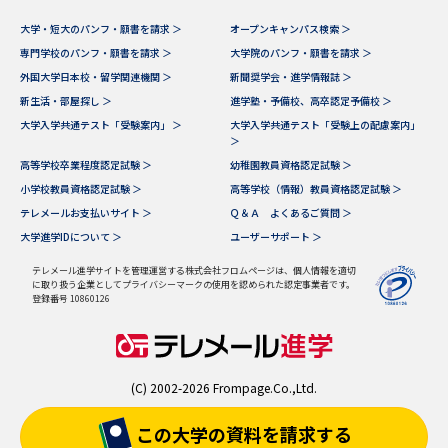
大学・短大のパンフ・願書を請求 ＞
オープンキャンパス検索 ＞
専門学校のパンフ・願書を請求 ＞
大学院のパンフ・願書を請求 ＞
外国大学日本校・留学関連機関 ＞
新聞奨学会・進学情報誌 ＞
新生活・部屋探し ＞
進学塾・予備校、高卒認定予備校 ＞
大学入学共通テスト「受験案内」 ＞
大学入学共通テスト「受験上の配慮案内」
＞
高等学校卒業程度認定試験 ＞
幼稚園教員資格認定試験 ＞
小学校教員資格認定試験 ＞
高等学校（情報）教員資格認定試験 ＞
テレメールお支払いサイト ＞
Ｑ＆Ａ よくあるご質問 ＞
大学進学IDについて ＞
ユーザーサポート ＞
テレメール進学サイトを管理運営する株式会社フロムページは、個人情報を適切
に取り扱う企業としてプライバシーマークの使用を認められた認定事業者です。
登録番号 10860126
(C) 2002-2026 Frompage.Co.,Ltd.
この大学の資料を
請求する