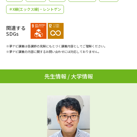
学問のミニ講義「夢ナビ講義」
学問分野解説
＃X線(エックス線)・レントゲン
学問の教科書
夢ナビライブ
関連する
SDGs
ユーザーサポート
※夢ナビ講義は各講師の見解にもとづく講義内容としてご理解ください。
※夢ナビ講義の内容に関するお問い合わせには対応しておりません。
Ｑ＆Ａ よくあるご質問
大学進学IDについて
資料の料金の
受付内容・発送状況の確認
お支払いについて
先生情報 / 大学情報
テレメール
個人情報取扱規定
お支払いサイト
テレメール進学カタログ
特定商取引表記
訂正のご案内