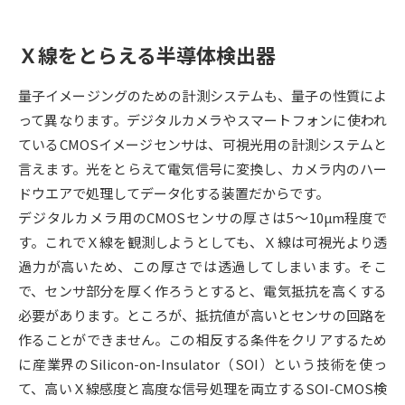
データサイエンス特集
奨学金・特待生制度特集
Ｘ線をとらえる半導体検出器
デジタルパンフレット
進路の３択
量子イメージングのための計測システムも、量子の性質によ
って異なります。デジタルカメラやスマートフォンに使われ
新学年スタート号特集ページ
新学年スタート号特集ページ
ているCMOSイメージセンサは、可視光用の計測システムと
（高3生用）
（高2生用）
言えます。光をとらえて電気信号に変換し、カメラ内のハー
SELFBRAND特集ページ
ドウエアで処理してデータ化する装置だからです。
デジタルカメラ用のCMOSセンサの厚さは5～10μm程度で
オープンキャンパスなどを調べる
す。これでＸ線を観測しようとしても、Ｘ線は可視光より透
過力が高いため、この厚さでは透過してしまいます。そこ
オープンキャンパス検索
実施プログラムから探す
で、センサ部分を厚く作ろうとすると、電気抵抗を高くする
必要があります。ところが、抵抗値が高いとセンサの回路を
来場型・Web型イベント特集
夢ナビライブ
作ることができません。この相反する条件をクリアするため
に産業界のSilicon-on-Insulator（SOI）という技術を使っ
て、高いＸ線感度と高度な信号処理を両立するSOI-CMOS検