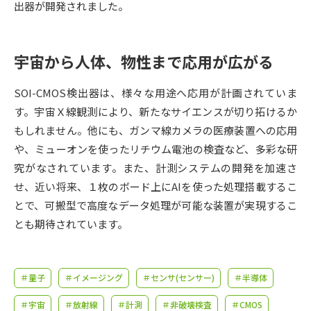
受験準備
資料検索
出器が開発されました。
志望校・出願校を調べる
宇宙から人体、物性まで応用が広がる
併願校選び
受験スケジュールを立てよう
SOI-CMOS検出器は、様々な用途へ応用が計画されていま
す。宇宙Ｘ線観測により、新たなサイエンスが切り拓けるか
先輩が入学を決めた理由
もしれません。他にも、ガンマ線カメラの医療装置への応用
テレメール全国一斉進学調査
や、ミューオンを使ったリチウム電池の検査など、多彩な研
究がなされています。また、計測システムの開発を加速さ
新生活お役立ちガイド
せ、近い将来、１枚のボード上にAIを使った処理搭載するこ
とで、可搬型で高度なデータ処理が可能な装置が実現するこ
学問発見
学問検索
とも期待されています。
大学で学びたい学問発見
＃量子
＃イメージング
＃センサ(センサー)
＃半導体
＃宇宙
＃放射線
＃計測
＃非破壊検査
＃CMOS