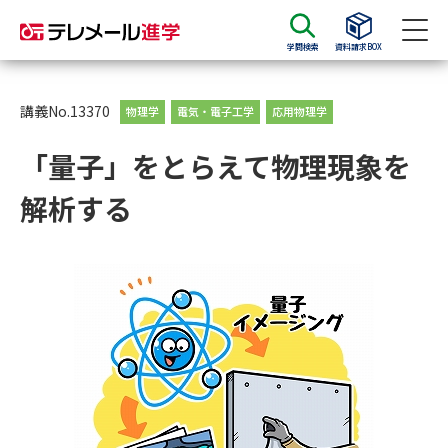
学問検索
資料請求BOX
資料請求
資料検索
講義No.13370
物理学
電気・電子工学
応用物理学
「量子」をとらえて物理現象を
大学・短大の資料種類から請求
解析する
大学パンフ
学部・学科パンフ
総合型選抜・学校推薦型選抜 募
大学入学共通テスト利用選抜の
集要項＆願書
募集要項＆願書
過去問題集
大学・短大以外の資料から請求