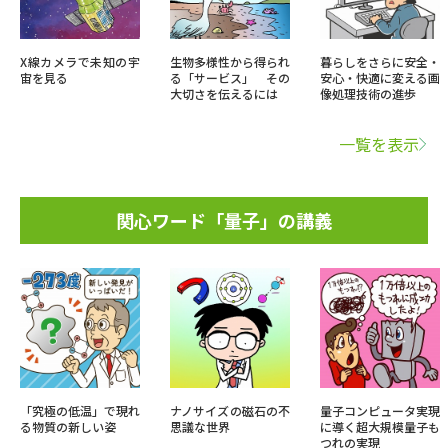
X線カメラで未知の宇
生物多様性から得られ
暮らしをさらに安全・
宙を見る
る「サービス」 その
安心・快適に変える画
大切さを伝えるには
像処理技術の進歩
一覧を表示
関心ワード「量子」の講義
「究極の低温」で現れ
ナノサイズの磁石の不
量子コンピュータ実現
る物質の新しい姿
思議な世界
に導く超大規模量子も
つれの実現