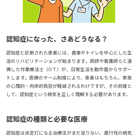
専門学校の資料請求
大学院の資料請求
大学入学共通テスト「受験案
留学・進学関連、塾・予備校
内」の請求
大学入学共通テスト「受験上の
高等学校卒業程度認定試験
認知症になった、さあどうなる？
配慮案内」の請求
幼稚園教員資格認定試験
小学校教員資格認定試験
認知症と診断された患者には、食事やトイレを中心とした生
活のリハビリテーションが始まります。医師や看護師らと連
高等学校（情報）教員資格認定
携した作業療法士（OＴ）が、日常生活を動作面からサポー
試験
トします。医療のチーム制度により、患者はもちろん、家族
の心理的・肉体的負担が軽減されるわけですが、その前提と
大学研究
大学検索
して、認知症という病気を正しく理解する必要があります。
認知症の種類と必要な医療
大学で学べる内容や特徴を調べる
国際・グローバルに強い大学特
認知症は決定打になる治療法がまだ足りない、進行性の病気
新増設大学・学部・学科特集
集