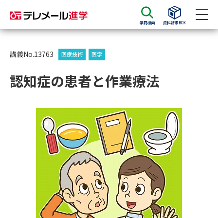
学問検索
資料請求BOX
資料請求
資料検索
講義No.13763
医療技術
医学
認知症の患者と作業療法
大学・短大の資料種類から請求
大学パンフ
学部・学科パンフ
総合型選抜・学校推薦型選抜 募
大学入学共通テスト利用選抜の
集要項＆願書
募集要項＆願書
過去問題集
大学・短大以外の資料から請求