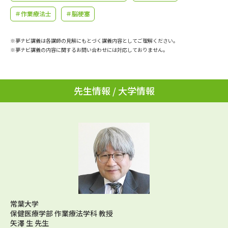
学問のミニ講義「夢ナビ講義」
学問分野解説
＃作業療法士
＃脳梗塞
学問の教科書
夢ナビライブ
※夢ナビ講義は各講師の見解にもとづく講義内容としてご理解ください。
※夢ナビ講義の内容に関するお問い合わせには対応しておりません。
ユーザーサポート
Ｑ＆Ａ よくあるご質問
大学進学IDについて
先生情報 / 大学情報
資料の料金の
受付内容・発送状況の確認
お支払いについて
テレメール
個人情報取扱規定
お支払いサイト
テレメール進学カタログ
特定商取引表記
訂正のご案内
常葉大学
保健医療学部 作業療法学科 教授
矢澤 生 先生