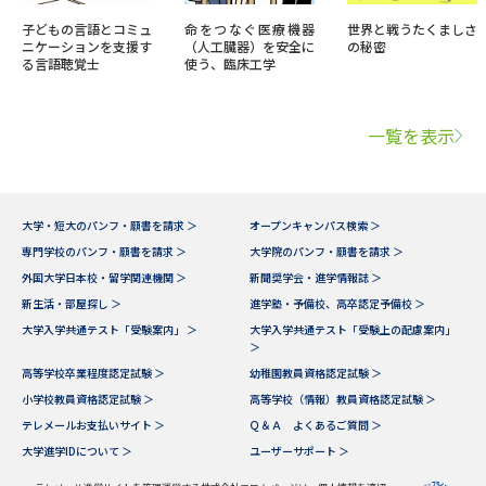
子どもの言語とコミュ
命をつなぐ医療機器
世界と戦うたくましさ
ニケーションを支援す
（人工臓器）を安全に
の秘密
る言語聴覚士
使う、臨床工学
一覧を表示
大学・短大のパンフ・願書を請求 ＞
オープンキャンパス検索 ＞
専門学校のパンフ・願書を請求 ＞
大学院のパンフ・願書を請求 ＞
外国大学日本校・留学関連機関 ＞
新聞奨学会・進学情報誌 ＞
新生活・部屋探し ＞
進学塾・予備校、高卒認定予備校 ＞
大学入学共通テスト「受験案内」 ＞
大学入学共通テスト「受験上の配慮案内」
＞
高等学校卒業程度認定試験 ＞
幼稚園教員資格認定試験 ＞
小学校教員資格認定試験 ＞
高等学校（情報）教員資格認定試験 ＞
テレメールお支払いサイト ＞
Ｑ＆Ａ よくあるご質問 ＞
大学進学IDについて ＞
ユーザーサポート ＞