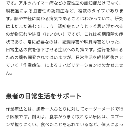
です。アルツハイマー病などの変性型の認知症だけでなく、
脳梗塞による血管性の認知症など、複数のタイプがありま
データサイエンス特集
奨学金・特待生制度特集
す。脳や神経に関わる病気であることはわかっていて、研究
はまだまだ進むでしょう。認知症というとすぐ思い浮かべる
デジタルパンフレット
進路の３択
のが物忘れや徘徊（はいかい）ですが、これは初期段階の症
新学年スタート号特集ページ
新学年スタート号特集ページ
状であり、常に必要なのは、記憶障害や味覚障害といった、
（高3生用）
（高2生用）
日常生活の質を低下させる症状への対策です。進行を抑える
ための薬も開発されてはいますが、日常生活を維持回復させ
SELFBRAND特集ページ
ていく「作業療法」によるリハビリテーションは欠かせませ
ん。
オープンキャンパスなどを調べる
オープンキャンパス検索
実施プログラムから探す
患者の日常生活をサポート
来場型・Web型イベント特集
夢ナビライブ
作業療法とは、患者一人ひとりに対してオーダーメードで行
う医療です。例えば、食事がうまく取れない原因は、スプー
ンが握りにくい、食べたことを忘れているなど、個人によっ