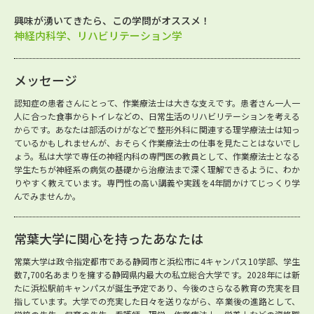
興味が湧いてきたら、この学問がオススメ！
神経内科学、リハビリテーション学
メッセージ
認知症の患者さんにとって、作業療法士は大きな支えです。患者さん一人一
人に合った食事からトイレなどの、日常生活のリハビリテーションを考える
からです。あなたは部活のけがなどで整形外科に関連する理学療法士は知っ
ているかもしれませんが、おそらく作業療法士の仕事を見たことはないでし
ょう。私は大学で専任の神経内科の専門医の教員として、作業療法士となる
学生たちが神経系の病気の基礎から治療法まで深く理解できるように、わか
りやすく教えています。専門性の高い講義や実践を4年間かけてじっくり学
んでみませんか。
常葉大学に関心を持ったあなたは
常葉大学は政令指定都市である静岡市と浜松市に4キャンパス10学部、学生
数7,700名あまりを擁する静岡県内最大の私立総合大学です。2028年には新
たに浜松駅前キャンパスが誕生予定であり、今後のさらなる教育の充実を目
指しています。大学での充実した日々を送りながら、卒業後の進路として、