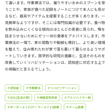
受験準備
資料検索
て違います。作業療法では、握りやすい太めのスプーンを使
うことや、家族が食べた記録をノートにつけて本人にも見せ
るなど、器具やアイテムを提案することが多くあります。一
志望校・出願校を調べる
見簡単なようですが、そこには専門知識が必要です。食べ物
を飲み込みにくくなる傾向はほとんどの患者に見られ、喉を
併願校選び
受験スケジュールを立てよう
詰まらせないためにゼリー状の食事をアドバイスします。作
業療法の一環で、家の間取りや動線も検討し、より良い環境
先輩が入学を決めた理由
テレメール全国一斉進学調査
を整えて、住み慣れたわが家で落ち着いて暮らせるようサポ
ートしていきます。医学的な研究の進展と、生活そのものを
新生活お役立ちガイド
改善していくリハビリテーションは、認知症に対応する上で
の両輪だと言えるでしょう。
学問発見
学問検索
＃認知症
＃作業療法
＃リハビリテーション
＃QOL(生活の質)
＃神経変性疾患
＃アルツハイマー病
大学で学びたい学問発見
＃オーダーメイド(テーラーメイド)医療
＃チーム医療