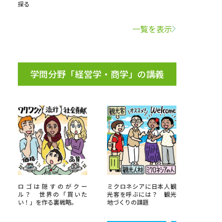
探る
学問検索
一覧を表示
学問分野「経営学・商学」の講義
野解説
学問の教科書
夢ナビライブ
いて
このサイトについて
・発送状況の確認
テレメール
お支払いサイト
ロゴは隠すのがクー
ミクロネシアに日本人観
ル？ 世界の「買いた
光客を呼ぶには？ 観光
問合せ先
テレメール進学カタログ
訂正のご案内
い！」を作る裏戦略。
地づくりの課題