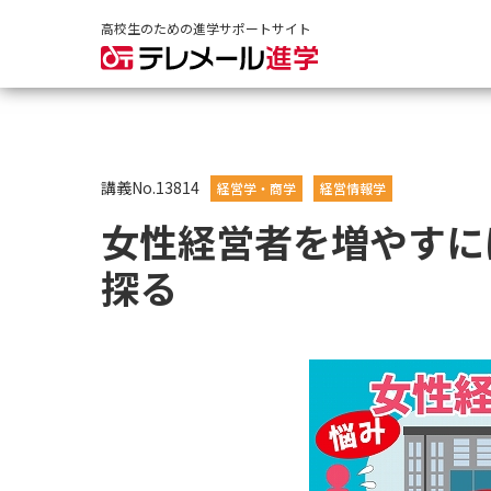
高校生のための進学サポートサイト
講義No.13814
経営学・商学
経営情報学
女性経営者を増やすに
探る