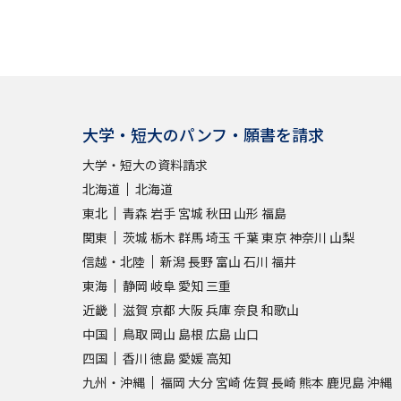
大学・短大のパンフ・願書を請求
大学・短大の資料請求
北海道
北海道
東北
青森
岩手
宮城
秋田
山形
福島
関東
茨城
栃木
群馬
埼玉
千葉
東京
神奈川
山梨
信越・北陸
新潟
長野
富山
石川
福井
東海
静岡
岐阜
愛知
三重
近畿
滋賀
京都
大阪
兵庫
奈良
和歌山
中国
鳥取
岡山
島根
広島
山口
四国
香川
徳島
愛媛
高知
九州・沖縄
福岡
大分
宮崎
佐賀
長崎
熊本
鹿児島
沖縄