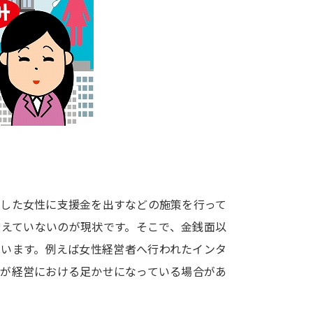
大学入学共通テスト「受験案内」の請求
大学入学共通テスト「受験上の配慮案内
幼稚園教員資格認定試験
小学校教員資
高等学校（情報）教員資格認定試験
大学研究
大学で学べる内容や特徴を調
業した女性に支援金を出すなどの施策を行って
増えていないのが現状です。そこで、金銭面以
新増設大学・学部・学科特集
国際・グ
ています。例えば女性経営者へ行われたインタ
データサイエンス特集
奨学金・特待生
由が経営における足かせになっている場合があ
進路の３択
新学年スタート号特集ペー
新学年スタート号特集ページ（高2生用