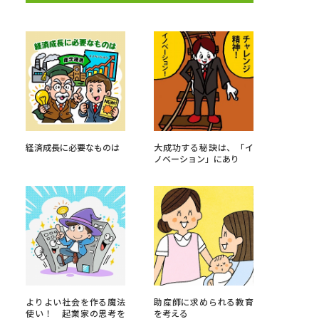
べる
ムから探す
ライブ
経済成長に必要なものは
大成功する秘訣は、「イ
ノベーション」にあり
資料検索
う
先輩が入学を決めた理由
役立ちガイド
よりよい社会を作る魔法
助産師に求められる教育
使い！ 起業家の思考を
を考える