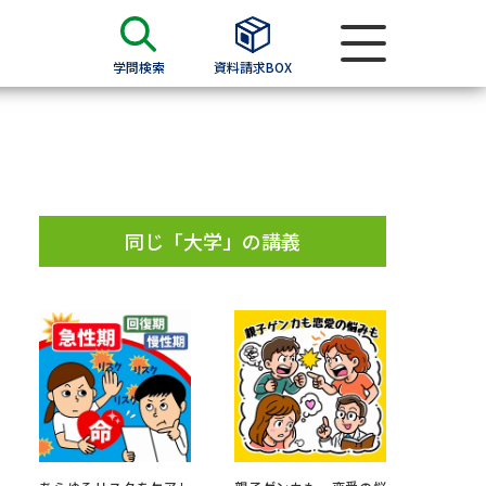
学問検索
資料請求BOX
資料検索
求
同じ「大学」の講義
願書
＆願書
過去問題集
求
留学・進学関連、塾・予備校