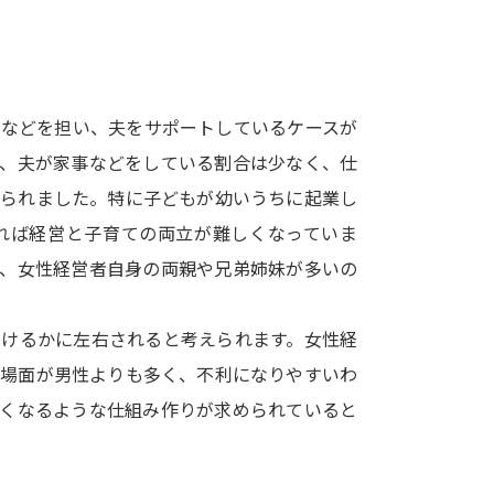
SELFBRAND特集ページ
オープンキャンパスなどを調
児などを担い、夫をサポートしているケースが
オープンキャンパス検索
実施プログラ
は、夫が家事などをしている割合は少なく、仕
来場型・Web型イベント特集
夢ナビ
見られました。特に子どもが幼いうちに起業し
れば経営と子育ての両立が難しくなっていま
く、女性経営者自身の両親や兄弟姉妹が多いの
受験準備
割けるかに左右されると考えられます。女性経
志望校・出願校を調べる
い場面が男性よりも多く、不利になりやすいわ
すくなるような仕組み作りが求められていると
併願校選び
受験スケジュールを立てよ
テレメール全国一斉進学調査
新生活お