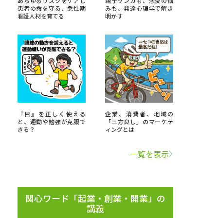
あらゆるリスクをケアし
親子ゲンカも、恋愛の悩
患者の命を守る、急性期
みも、発達心理学で解き
看護人材を育てる
明かす
」の請求
高等学校卒業程度認定試験
格認定試験
大学検索
『目』を正しく使える
企業、消費者、地域の
と、運動や勉強が克服で
「三方良し」のマーケテ
きる？
ィングとは
べる
一覧を表示
ローバルに強い大学特集
制度特集
デジタルパンフレット
ジ（高3生用）
関心ワード「起業・創業・開業」の
講義
）