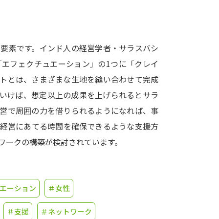
学問発見
な要素です。インド人の経営学者・サラスバシ
大学で学びたい学問発見
「エフェクチュエーション」の1つに「クレイ
ルトとは、さまざまな生地を縫い合わせて完成
学問のミニ講義「夢ナビ講義」
学問分
でいけば、想定以上の成果を上げられるとサラ
経営で周囲の力を借りられるようになれば、事
が経営にあてる時間を確保できるような支援方
ユーザーサポート
ワークの構築が検討されています。
Ｑ＆Ａ よくあるご質問
大学進学IDにつ
資料の料金の
お支払いについて
受付内容
エーション
＃女性
個人情報取扱規定
特定商取引表記
お
受験情報リンク
＃支援
＃ネットワーク