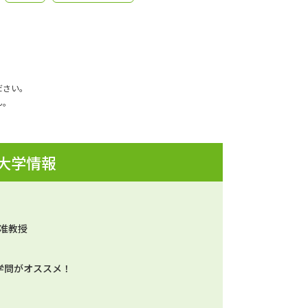
ださい。
ん。
 大学情報
 准教授
学問がオススメ！