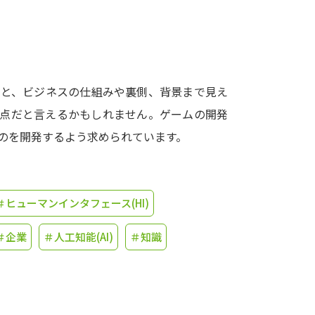
学問発見
大学で学びたい学問発見
ると、ビジネスの仕組みや裏側、背景まで見え
時点だと言えるかもしれません。ゲームの開発
学問のミニ講義「夢ナビ講義」
学問分
のを開発するよう求められています。
ユーザーサポート
＃ヒューマンインタフェース(HI)
Ｑ＆Ａ よくあるご質問
大学進学IDにつ
＃企業
＃人工知能(AI)
＃知識
資料の料金の
お支払いについて
受付内容
個人情報取扱規定
特定商取引表記
お
受験情報リンク