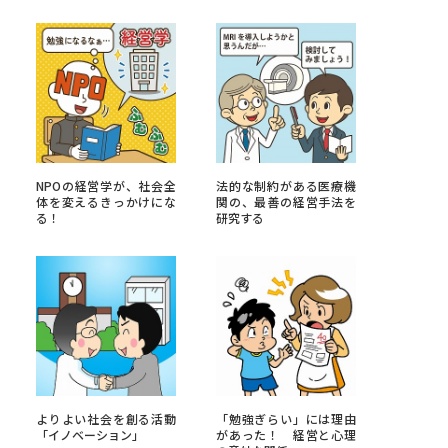
べる
ムから探す
ライブ
NPOの経営学が、社会全
法的な制約がある医療機
体を変えるきっかけにな
関の、最善の経営手法を
る！
研究する
資料検索
う
先輩が入学を決めた理由
役立ちガイド
よりよい社会を創る活動
「勉強ぎらい」には理由
「イノベーション」
があった！ 経営と心理