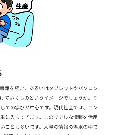
大学入学共通テスト「受験案内」の請求
大学入学共通テスト「受験上の配慮案内
幼稚園教員資格認定試験
小学校教員資
高等学校（情報）教員資格認定試験
大学研究
る
大学で学べる内容や特徴を調
、書籍を読む、あるいはタブレットやパソコン
つけていくものというイメージでしょうか。そ
新増設大学・学部・学科特集
国際・グ
としての学びが中心です。現代社会では、コン
データサイエンス特集
奨学金・特待生
簡単に入ってきます。このリアルな情報を活用
進路の３択
新学年スタート号特集ペー
ないことも多いです。大量の情報の洪水の中で
新学年スタート号特集ページ（高2生用