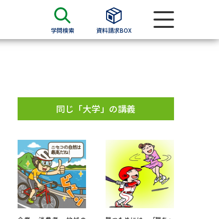
学問検索
資料請求BOX
資料検索
求
同じ「大学」の講義
願書
＆願書
過去問題集
求
留学・進学関連、塾・予備校