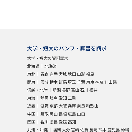
大学・短大のパンフ・願書を請求
大学・短大の資料請求
北海道
北海道
東北
青森
岩手
宮城
秋田
山形
福島
関東
茨城
栃木
群馬
埼玉
千葉
東京
神奈川
山梨
信越・北陸
新潟
長野
富山
石川
福井
東海
静岡
岐阜
愛知
三重
近畿
滋賀
京都
大阪
兵庫
奈良
和歌山
中国
鳥取
岡山
島根
広島
山口
四国
香川
徳島
愛媛
高知
九州・沖縄
福岡
大分
宮崎
佐賀
長崎
熊本
鹿児島
沖縄