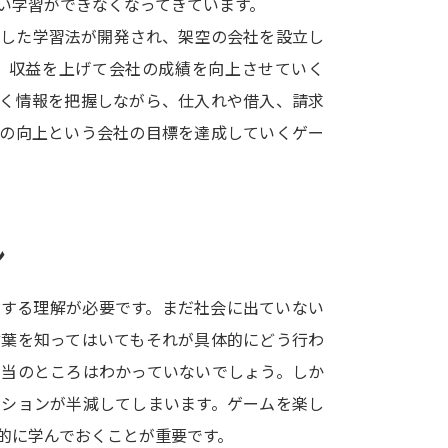
い学習ができなくなってきています。
SELFBRAND特集ページ
用した学習法が開発され、架空の会社を設立し
、収益を上げて会社の成績を向上させていく
オープンキャンパスなどを調
巻く情報を把握しながら、仕入れや借入、請求
オープンキャンパス検索
実施プログラ
益の向上という会社の目標を達成していくゲー
来場型・Web型イベント特集
夢ナビ
ン
受験準備
対する理解が必要です。まだ社会に出ていない
志望校・出願校を調べる
言葉を知ってはいてもそれが具体的にどう行わ
本当のところはわかっていないでしょう。しか
併願校選び
受験スケジュールを立てよ
ーションが半減してしまいます。ゲームを楽し
テレメール全国一斉進学調査
新生活お
的に学んでおくことが重要です。