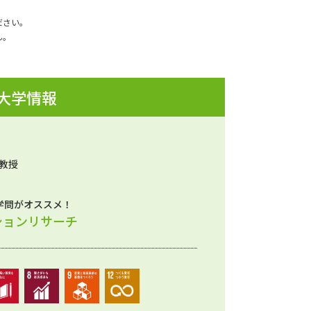
ださい。
ん。
 大学情報
 教授
学問がオススメ！
ションリサーチ