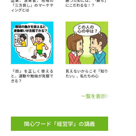
企業、消費者、地域の
勝つためには、「勝ち」
「三方良し」のマーケテ
にこだわるな！？
ィングとは
」の請求
高等学校卒業程度認定試験
格認定試験
大学検索
『目』を正しく使える
見えないからこそ「知り
と、運動や勉強が克服で
たい」、私たちの心
きる？
べる
一覧を表示
ローバルに強い大学特集
制度特集
デジタルパンフレット
ジ（高3生用）
関心ワード「経営学」の講義
）