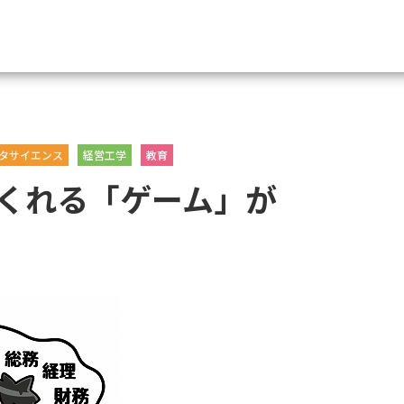
資料請求
タサイエンス
経営工学
教育
大学・短大の資料種類から請
くれる「ゲーム」が
大学パンフ
学部・学科パンフ
総合型選抜・学校推薦型選抜 募集要項＆
大学入学共通テスト利用選抜の募集要項
大学・短大以外の資料から請
専門学校の資料請求
大学院の資料請求