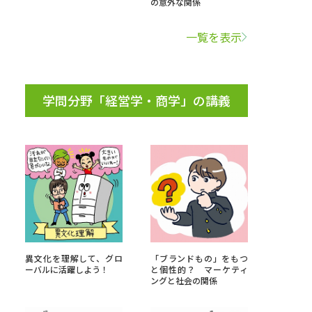
の意外な関係
学問検索
一覧を表示
学問分野「経営学・商学」の講義
野解説
学問の教科書
夢ナビライブ
いて
このサイトについて
・発送状況の確認
テレメール
お支払いサイト
異文化を理解して、グロ
「ブランドもの」をもつ
ーバルに活躍しよう！
と個性的？ マーケティ
問合せ先
テレメール進学カタログ
訂正のご案内
ングと社会の関係