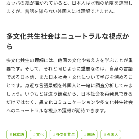
受験準備
資料検索
カッパの絵が描かれていると、日本人は水難の危険を連想し
ますが、昔話を知らない外国人には理解できません。
志望校・出願校を調べる
多文化共生社会はニュートラルな視点か
併願校選び
受験スケジュールを立てよう
ら
先輩が入学を決めた理由
テレメール全国一斉進学調査
多文化共生の理解には、他国の文化や考え方を学ぶことが重
要です。そして、それと同じように重要なのは、自身の言語
新生活お役立ちガイド
である日本語、また日本社会・文化について学びを深めるこ
とです。身近な言語景観を外国人と一緒に調査分析してみま
しょう。いつもとは違う観点から、日本社会を再発見できる
学問発見
学問検索
だけではなく、異文化コミュニケーションや多文化共生社会
へのニュートラルな視点の獲得が期待できます。
大学で学びたい学問発見
＃日本語
＃文化
＃多文化共生
＃国語
＃外国人