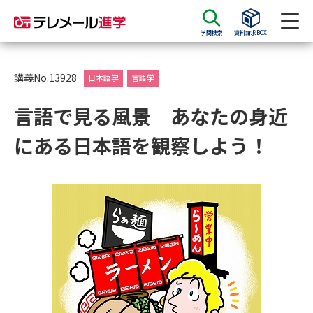
学問検索
資料請求BOX
資料請求
資料検索
講義No.13928
日本語学
言語学
言語で見る風景 あなたの身近
大学・短大の資料種類から請求
にある日本語を観察しよう！
大学パンフ
学部・学科パンフ
総合型選抜・学校推薦型選抜 募
大学入学共通テスト利用選抜の
集要項＆願書
募集要項＆願書
過去問題集
大学・短大以外の資料から請求