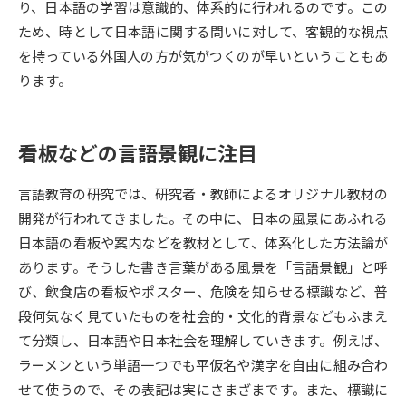
り、日本語の学習は意識的、体系的に行われるのです。この
ため、時として日本語に関する問いに対して、客観的な視点
データサイエンス特集
奨学金・特待生制度特集
を持っている外国人の方が気がつくのが早いということもあ
ります。
デジタルパンフレット
進路の３択
新学年スタート号特集ページ
新学年スタート号特集ページ
（高3生用）
（高2生用）
看板などの言語景観に注目
SELFBRAND特集ページ
言語教育の研究では、研究者・教師によるオリジナル教材の
開発が行われてきました。その中に、日本の風景にあふれる
オープンキャンパスなどを調べる
日本語の看板や案内などを教材として、体系化した方法論が
あります。そうした書き言葉がある風景を「言語景観」と呼
オープンキャンパス検索
実施プログラムから探す
び、飲食店の看板やポスター、危険を知らせる標識など、普
段何気なく見ていたものを社会的・文化的背景などもふまえ
来場型・Web型イベント特集
夢ナビライブ
て分類し、日本語や日本社会を理解していきます。例えば、
ラーメンという単語一つでも平仮名や漢字を自由に組み合わ
せて使うので、その表記は実にさまざまです。また、標識に