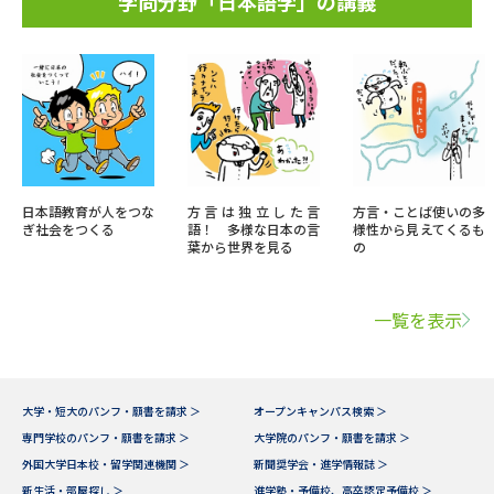
学問分野「日本語学」の講義
日本語教育が人をつな
方言は独立した言
方言・ことば使いの多
ぎ社会をつくる
語！ 多様な日本の言
様性から見えてくるも
葉から世界を見る
の
一覧を表示
大学・短大のパンフ・願書を請求 ＞
オープンキャンパス検索 ＞
専門学校のパンフ・願書を請求 ＞
大学院のパンフ・願書を請求 ＞
外国大学日本校・留学関連機関 ＞
新聞奨学会・進学情報誌 ＞
新生活・部屋探し ＞
進学塾・予備校、高卒認定予備校 ＞