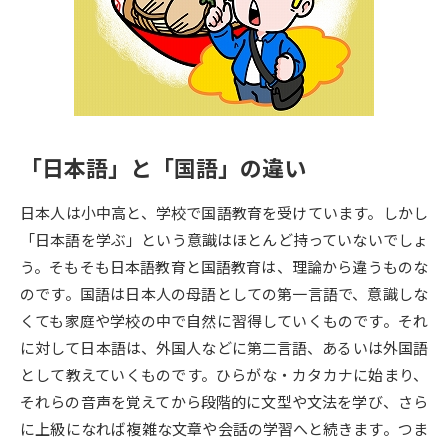
専門学校の資料請求
大学院の資料請求
大学入学共通テスト「受験案
留学・進学関連、塾・予備校
内」の請求
大学入学共通テスト「受験上の
高等学校卒業程度認定試験
配慮案内」の請求
「日本語」と「国語」の違い
幼稚園教員資格認定試験
小学校教員資格認定試験
日本人は小中高と、学校で国語教育を受けています。しかし
高等学校（情報）教員資格認定
試験
「日本語を学ぶ」という意識はほとんど持っていないでしょ
う。そもそも日本語教育と国語教育は、理論から違うものな
のです。国語は日本人の母語としての第一言語で、意識しな
大学研究
大学検索
くても家庭や学校の中で自然に習得していくものです。それ
に対して日本語は、外国人などに第二言語、あるいは外国語
として教えていくものです。ひらがな・カタカナに始まり、
大学で学べる内容や特徴を調べる
それらの音声を覚えてから段階的に文型や文法を学び、さら
国際・グローバルに強い大学特
に上級になれば複雑な文章や会話の学習へと続きます。つま
新増設大学・学部・学科特集
集