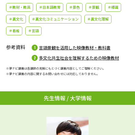
学問のミニ講義「夢ナビ講義」
学問分野解説
＃教材・教具
＃日本語教育
＃景色
＃景観
＃標識
学問の教科書
夢ナビライブ
＃異文化
＃異文化コミュニケーション
＃異文化理解
＃看板
＃言語
ユーザーサポート
参考資料
言語景観を活用した映像教材・教科書
Ｑ＆Ａ よくあるご質問
大学進学IDについて
多文化共生社会を理解するための映像教材
資料の料金の
受付内容・発送状況の確認
※夢ナビ講義は各講師の見解にもとづく講義内容としてご理解ください。
お支払いについて
※夢ナビ講義の内容に関するお問い合わせには対応しておりません。
テレメール
個人情報取扱規定
お支払いサイト
先生情報 / 大学情報
テレメール進学カタログ
特定商取引表記
訂正のご案内