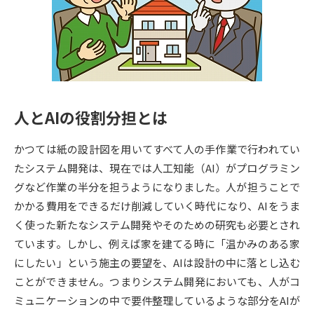
専門学校の資料請求
大学院の資料請求
大学入学共通テスト「受験案
留学・進学関連、塾・予備校
内」の請求
大学入学共通テスト「受験上の
高等学校卒業程度認定試験
配慮案内」の請求
人とAIの役割分担とは
幼稚園教員資格認定試験
小学校教員資格認定試験
かつては紙の設計図を用いてすべて人の手作業で行われてい
高等学校（情報）教員資格認定
試験
たシステム開発は、現在では人工知能（AI）がプログラミン
グなど作業の半分を担うようになりました。人が担うことで
かかる費用をできるだけ削減していく時代になり、AIをうま
大学研究
大学検索
く使った新たなシステム開発やそのための研究も必要とされ
ています。しかし、例えば家を建てる時に「温かみのある家
にしたい」という施主の要望を、AIは設計の中に落とし込む
大学で学べる内容や特徴を調べる
ことができません。つまりシステム開発においても、人がコ
国際・グローバルに強い大学特
ミュニケーションの中で要件整理しているような部分をAIが
新増設大学・学部・学科特集
集