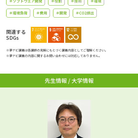
＃ソフトウエア開発
＃役割
＃技術
＃環境
学問のミニ講義「夢ナビ講義」
学問分野解説
＃環境負荷
＃費用
＃開発
＃CO2排出
学問の教科書
夢ナビライブ
関連する
ユーザーサポート
SDGs
※夢ナビ講義は各講師の見解にもとづく講義内容としてご理解ください。
Ｑ＆Ａ よくあるご質問
大学進学IDについて
※夢ナビ講義の内容に関するお問い合わせには対応しておりません。
資料の料金の
受付内容・発送状況の確認
お支払いについて
先生情報 / 大学情報
テレメール
個人情報取扱規定
お支払いサイト
テレメール進学カタログ
特定商取引表記
訂正のご案内