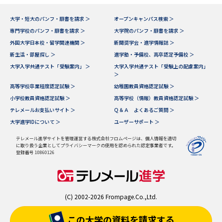
大学・短大のパンフ・願書を請求 ＞
オープンキャンパス検索 ＞
専門学校のパンフ・願書を請求 ＞
大学院のパンフ・願書を請求 ＞
外国大学日本校・留学関連機関 ＞
新聞奨学会・進学情報誌 ＞
新生活・部屋探し ＞
進学塾・予備校、高卒認定予備校 ＞
大学入学共通テスト「受験案内」 ＞
大学入学共通テスト「受験上の配慮案内」
＞
高等学校卒業程度認定試験 ＞
幼稚園教員資格認定試験 ＞
小学校教員資格認定試験 ＞
高等学校（情報）教員資格認定試験 ＞
テレメールお支払いサイト ＞
Ｑ＆Ａ よくあるご質問 ＞
大学進学IDについて ＞
ユーザーサポート ＞
テレメール進学サイトを管理運営する株式会社フロムページは、個人情報を適切
に取り扱う企業としてプライバシーマークの使用を認められた認定事業者です。
登録番号 10860126
(C) 2002-2026 Frompage.Co.,Ltd.
この大学の資料を
請求する