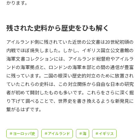
受験準備
資料検索
かります。
志望校・出願校を調べる
残された史料から歴史をひも解く
併願校選び
受験スケジュールを立てよう
アイルランド側に残されていた近世の公文書は20世紀初頭の
内戦でほぼ焼失しました。しかし、イギリス国立公文書館の
先輩が入学を決めた理由
海軍文書コレクションには、アイルランド総督府やアイルラ
テレメール全国一斉進学調査
ンドの海軍拠点と、ロンドンの海軍本部との間の通信が豊富
に残っています。二国の根深い歴史的対立のために放置され
新生活お役立ちガイド
ていたこれらの史料は、この対立関係から自由な日本の研究
者が初めて開封したものも多いです。これらをさらに深く掘
学問発見
学問検索
り下げて調べることで、世界史を書き換えるような新発見に
繋がるはずです。
大学で学びたい学問発見
＃ヨーロッパ史
＃アイルランド
＃海
＃イギリス