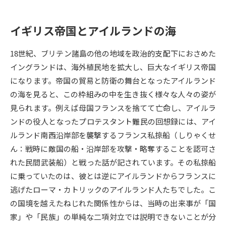
データサイエンス特集
奨学金・特待生制度特集
イギリス帝国とアイルランドの海
デジタルパンフレット
進路の３択
18世紀、ブリテン諸島の他の地域を政治的支配下におさめた
イングランドは、海外植民地を拡大し、巨大なイギリス帝国
新学年スタート号特集ページ
新学年スタート号特集ページ
になります。帝国の貿易と防衛の舞台となったアイルランド
（高3生用）
（高2生用）
の海を見ると、この枠組みの中を生き抜く様々な人々の姿が
SELFBRAND特集ページ
見られます。例えば母国フランスを捨てて亡命し、アイルラ
ンドの役人となったプロテスタント難民の回想録には、アイ
オープンキャンパスなどを調べる
ルランド南西沿岸部を襲撃するフランス私掠船（しりゃくせ
ん：戦時に敵国の船・沿岸部を攻撃・略奪することを認可さ
オープンキャンパス検索
実施プログラムから探す
れた民間武装船）と戦った話が記されています。その私掠船
に乗っていたのは、彼とは逆にアイルランドからフランスに
来場型・Web型イベント特集
夢ナビライブ
逃げたローマ・カトリックのアイルランド人たちでした。こ
の国境を越えたねじれた関係性からは、当時の出来事が「国
家」や「民族」の単純な二項対立では説明できないことが分