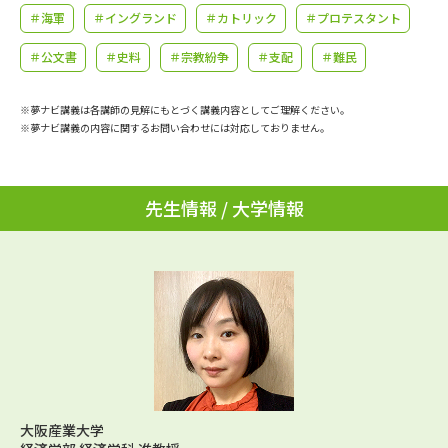
学問のミニ講義「夢ナビ講義」
学問分野解説
＃海軍
＃イングランド
＃カトリック
＃プロテスタント
＃公文書
＃史料
＃宗教紛争
＃支配
＃難民
学問の教科書
夢ナビライブ
※夢ナビ講義は各講師の見解にもとづく講義内容としてご理解ください。
ユーザーサポート
※夢ナビ講義の内容に関するお問い合わせには対応しておりません。
Ｑ＆Ａ よくあるご質問
大学進学IDについて
先生情報 / 大学情報
資料の料金の
受付内容・発送状況の確認
お支払いについて
テレメール
個人情報取扱規定
お支払いサイト
テレメール進学カタログ
特定商取引表記
訂正のご案内
大阪産業大学