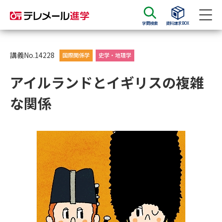
学問検索
資料請求BOX
資料請求
資料検索
講義No.14228
国際関係学
史学・地理学
アイルランドとイギリスの複雑
大学・短大の資料種類から請求
な関係
大学パンフ
学部・学科パンフ
総合型選抜・学校推薦型選抜 募
大学入学共通テスト利用選抜の
集要項＆願書
募集要項＆願書
過去問題集
大学・短大以外の資料から請求