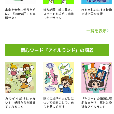
水素を安全に使うため
博多祇園山笠に見る、
水をきれいにする技術
に、「800気圧」を克
スピードを求めて進化
で途上国を支援
服せよ！
したデザイン
一覧を表示
関心ワード「アイルランド」の講義
カワイイだけじゃな
遠くの場所や人びとに
「ヤフー」の語源は有
い！ 妖精たちが教え
ついて知ることで、自
名な文学？ 意外と身
てくれること
らを見つめ直す
近なアイルランド