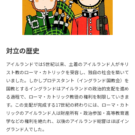
専門学校の資料請求
大学院の資料請求
大学入学共通テスト「受験案
留学・進学関連、塾・予備校
内」の請求
大学入学共通テスト「受験上の
高等学校卒業程度認定試験
配慮案内」の請求
対立の歴史
幼稚園教員資格認定試験
小学校教員資格認定試験
アイルランドでは5世紀以来、土着のアイルランド人がキリ
高等学校（情報）教員資格認定
試験
スト教のローマ・カトリックを受容し、独自の社会を築いて
いました。しかしプロテスタント（イングランド国教会）を
国教とするイングランドはアイルランドの政治的支配を進め
大学研究
大学検索
る過程で、ローマ・カトリック教徒の権利を制限していきま
す。この支配が完成する17世紀の終わりには、ローマ・カト
リックのアイルランド人は財産所有・政治参加・高等教育進
大学で学べる内容や特徴を調べる
学などの権利を絶たれ、以後のアイルランド総督はほぼイン
国際・グローバルに強い大学特
グランド人でした。
新増設大学・学部・学科特集
集