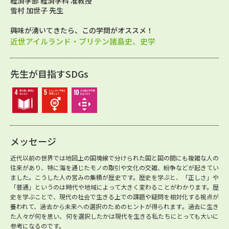
経済学部 経済学科 准教授
雪村 加世子 先生
興味が湧いてきたら、この学問がオススメ！
近世アイルランド・ブリテン諸島史、史学
先生が目指すSDGs
メッセージ
近代以前の世界では地図上の国境線で分けられた国と国の間にも複雑な人の
往来があり、特に海を通じたモノの取引や文化の交雑、紛争などが起きてい
ました。こうした人の営みの集積が歴史です。歴史を学ぶと、「正しさ」や
「普通」というのは時代や地域によって大きく変わることがわかります。歴
史を学ぶことで、現代の社会で生きる上での課題や疑問を相対化する視点が
養われて、過去から未来への選択のためのヒントが得られます。過去に生き
た人々が何を思い、何を選択したかは現代を生きる私たちにとっても大いに
参考になるのです。