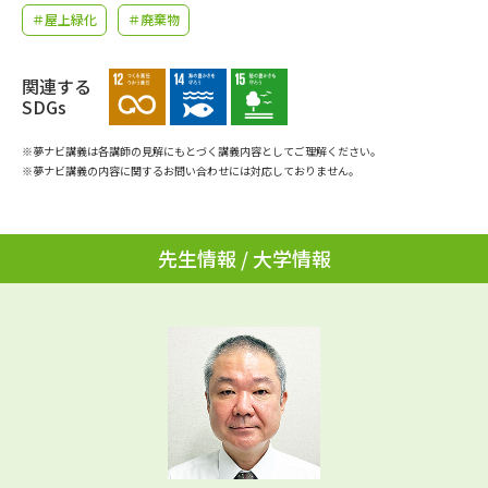
学問のミニ講義「夢ナビ講義」
学問分野解説
＃屋上緑化
＃廃棄物
学問の教科書
夢ナビライブ
関連する
SDGs
ユーザーサポート
※夢ナビ講義は各講師の見解にもとづく講義内容としてご理解ください。
※夢ナビ講義の内容に関するお問い合わせには対応しておりません。
Ｑ＆Ａ よくあるご質問
大学進学IDについて
資料の料金の
受付内容・発送状況の確認
先生情報 / 大学情報
お支払いについて
テレメール
個人情報取扱規定
お支払いサイト
テレメール進学カタログ
特定商取引表記
訂正のご案内