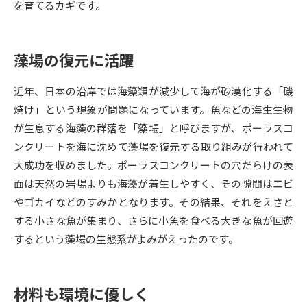
を育てるカギです。
データサイエンス特集
奨学金・特待生制度特集
藻場の復元に活躍
デジタルパンフレット
進路の３択
近年、日本の沿岸では海藻類が減少して海が砂漠化する「磯
新学年スタート号特集ページ
新学年スタート号特集ページ
焼け」という現象が問題になっています。魚などの海生生物
（高3生用）
（高2生用）
が生息する海藻の群落を「藻場」と呼びますが、ポーラスコ
SELFBRAND特集ページ
ンクリートを海に沈めて藻場を復元する取り組みが行われて
大成功を収めました。ポーラスコンクリートの穴だらけの表
オープンキャンパスなどを調べる
面は天然の岩場よりも海藻が着生しやすく、その隙間はエビ
やゴカイなどのすみかとなります。その結果、それをえさと
オープンキャンパス検索
実施プログラムから探す
する小さな魚が集まり、さらに小魚を食べる大きな魚が回遊
するという藻場の生態系がよみがえったのです。
来場型・Web型イベント特集
夢ナビライブ
材料も環境に優しく