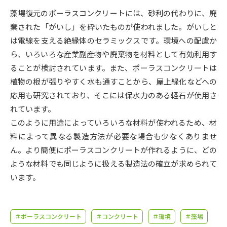
受験準備
資料検索
藻場復元のポーラスコンクリートには、砂利の代わりに、廃
棄された「がいし」を砕いたものが使われました。がいしと
志望校・出願校を調べる
は電線を支える絶縁体のセラミックスです。環境への配慮か
ら、いろいろな産業副産物や廃棄物を材料として有効利用す
併願校選び
受験スケジュールを立てよう
ることが検討されています。また、ポーラスコンクリートは
植物の根が張りやすく水も通すことから、屋上緑化などへの
先輩が入学を決めた理由
応用も研究されており、そこには保水力のある軽石が使用さ
テレメール全国一斉進学調査
れています。
このように用途によっていろいろな材料が使われるため、材
新生活お役立ちガイド
料によって異なる製造方法が必要な場合も少なくありませ
ん。より簡便にポーラスコンクリートが作れるように、どの
学問発見
学問検索
ような材料でも同じように扱える製造法の確立が求められて
います。
大学で学びたい学問発見
＃ポーラスコンクリート
＃コンクリート
＃環境
＃藻場