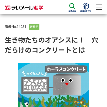
学問検索
資料請求BOX
資料請求
資料検索
講義No.14251
建築学
生き物たちのオアシスに！ 穴
大学・短大の資料種類から請求
だらけのコンクリートとは
大学パンフ
学部・学科パンフ
総合型選抜・学校推薦型選抜 募
大学入学共通テスト利用選抜の
集要項＆願書
募集要項＆願書
過去問題集
大学・短大以外の資料から請求