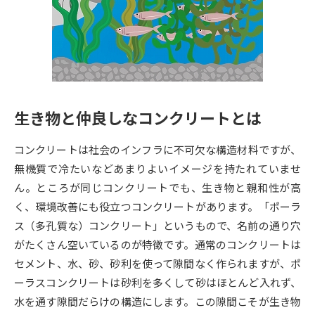
専門学校の資料請求
大学院の資料請求
大学入学共通テスト「受験案
留学・進学関連、塾・予備校
内」の請求
大学入学共通テスト「受験上の
高等学校卒業程度認定試験
配慮案内」の請求
生き物と仲良しなコンクリートとは
幼稚園教員資格認定試験
小学校教員資格認定試験
コンクリートは社会のインフラに不可欠な構造材料ですが、
高等学校（情報）教員資格認定
試験
無機質で冷たいなどあまりよいイメージを持たれていませ
ん。ところが同じコンクリートでも、生き物と親和性が高
く、環境改善にも役立つコンクリートがあります。「ポーラ
大学研究
大学検索
ス（多孔質な）コンクリート」というもので、名前の通り穴
がたくさん空いているのが特徴です。通常のコンクリートは
セメント、水、砂、砂利を使って隙間なく作られますが、ポ
大学で学べる内容や特徴を調べる
ーラスコンクリートは砂利を多くして砂はほとんど入れず、
国際・グローバルに強い大学特
水を通す隙間だらけの構造にします。この隙間こそが生き物
新増設大学・学部・学科特集
集