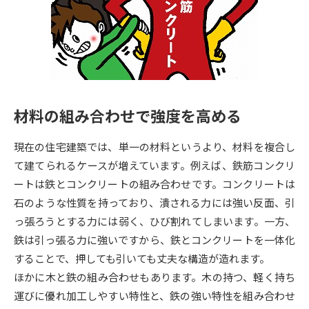
専門学校の資料請求
大学院の資料請求
大学入学共通テスト「受験案
留学・進学関連、塾・予備校
内」の請求
大学入学共通テスト「受験上の
高等学校卒業程度認定試験
配慮案内」の請求
材料の組み合わせで強度を高める
幼稚園教員資格認定試験
小学校教員資格認定試験
現在の住宅建築では、単一の材料というより、材料を複合し
高等学校（情報）教員資格認定
試験
て建てられるケースが増えています。例えば、鉄筋コンクリ
ートは鉄とコンクリートの組み合わせです。コンクリートは
石のような性質を持っており、潰される力には強い反面、引
大学研究
大学検索
っ張ろうとする力には弱く、ひび割れてしまいます。一方、
鉄は引っ張る力に強いですから、鉄とコンクリートを一体化
することで、押しても引いても丈夫な構造が造れます。
大学で学べる内容や特徴を調べる
ほかに木と鉄の組み合わせもあります。木の持つ、軽く持ち
国際・グローバルに強い大学特
運びに優れ加工しやすい特性と、鉄の強い特性を組み合わせ
新増設大学・学部・学科特集
集