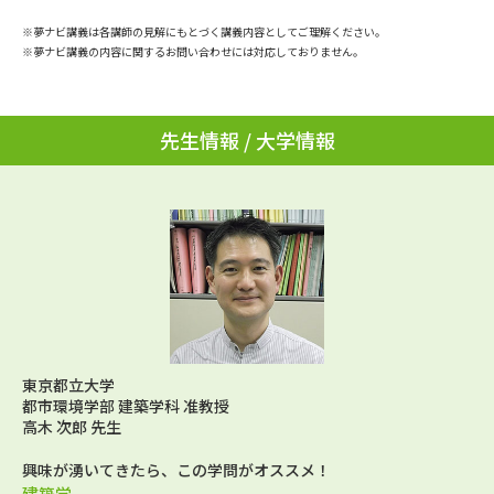
学問のミニ講義「夢ナビ講義」
学問分野解説
※夢ナビ講義は各講師の見解にもとづく講義内容としてご理解ください。
※夢ナビ講義の内容に関するお問い合わせには対応しておりません。
学問の教科書
夢ナビライブ
ユーザーサポート
先生情報 / 大学情報
Ｑ＆Ａ よくあるご質問
大学進学IDについて
資料の料金の
受付内容・発送状況の確認
お支払いについて
テレメール
個人情報取扱規定
お支払いサイト
テレメール進学カタログ
特定商取引表記
訂正のご案内
東京都立大学
都市環境学部 建築学科 准教授
高木 次郎 先生
興味が湧いてきたら、この学問がオススメ！
建築学