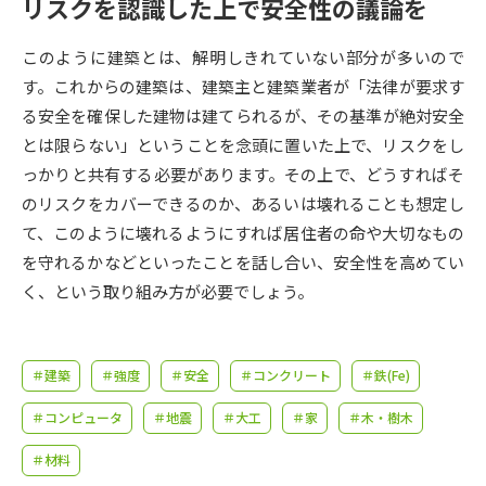
受験準備
資料検索
リスクを認識した上で安全性の議論を
このように建築とは、解明しきれていない部分が多いので
志望校・出願校を調べる
す。これからの建築は、建築主と建築業者が「法律が要求す
る安全を確保した建物は建てられるが、その基準が絶対安全
併願校選び
受験スケジュールを立てよう
とは限らない」ということを念頭に置いた上で、リスクをし
っかりと共有する必要があります。その上で、どうすればそ
先輩が入学を決めた理由
のリスクをカバーできるのか、あるいは壊れることも想定し
テレメール全国一斉進学調査
て、このように壊れるようにすれば居住者の命や大切なもの
を守れるかなどといったことを話し合い、安全性を高めてい
新生活お役立ちガイド
く、という取り組み方が必要でしょう。
学問発見
学問検索
＃建築
＃強度
＃安全
＃コンクリート
＃鉄(Fe)
＃コンピュータ
＃地震
＃大工
＃家
＃木・樹木
大学で学びたい学問発見
＃材料