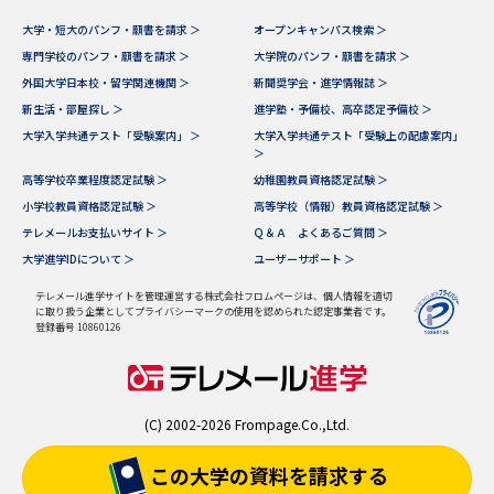
大学・短大のパンフ・願書を請求 ＞
オープンキャンパス検索 ＞
専門学校のパンフ・願書を請求 ＞
大学院のパンフ・願書を請求 ＞
外国大学日本校・留学関連機関 ＞
新聞奨学会・進学情報誌 ＞
新生活・部屋探し ＞
進学塾・予備校、高卒認定予備校 ＞
大学入学共通テスト「受験案内」 ＞
大学入学共通テスト「受験上の配慮案内」
＞
高等学校卒業程度認定試験 ＞
幼稚園教員資格認定試験 ＞
小学校教員資格認定試験 ＞
高等学校（情報）教員資格認定試験 ＞
テレメールお支払いサイト ＞
Ｑ＆Ａ よくあるご質問 ＞
大学進学IDについて ＞
ユーザーサポート ＞
テレメール進学サイトを管理運営する株式会社フロムページは、個人情報を適切
に取り扱う企業としてプライバシーマークの使用を認められた認定事業者です。
登録番号 10860126
(C) 2002-2026 Frompage.Co.,Ltd.
この大学の資料を
請求する