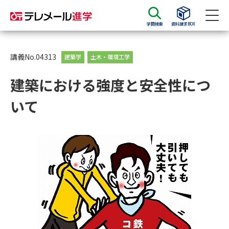
学問検索
資料請求BOX
資料請求
資料検索
講義No.04313
建築学
土木・環境工学
建築における強度と安全性につ
大学・短大の資料種類から請求
いて
大学パンフ
学部・学科パンフ
総合型選抜・学校推薦型選抜 募
大学入学共通テスト利用選抜の
集要項＆願書
募集要項＆願書
過去問題集
大学・短大以外の資料から請求