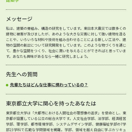
メッセージ
私は、建築の骨組み、構造の研究をしています。東日本大震災では数多くの
建物に被害が及びましたが、あのような大きな災害に対して強い建物を造る
ことや、いろいろな材料や技術を組み合わせることによる新しい工法や、建
物の空間の創出について研究開発をしています。このような物づくりを通じ
て、豊かな空間をつくり、社会に潤いを与えることができればと思っていま
す。あなたも興味があるなら一緒に研究しましょう。
先生への質問
先輩たちはどんな仕事に携わっているの？
東京都立大学に関心を持ったあなたは
東京都立大学は「大都市における人間社会の理想像の追求」を使命とし、東
京都が設置している公立の総合大学です。人文社会学部、法学部、経済経営
学部、理学部、都市環境学部、システムデザイン学部、健康福祉学部の7学
部23学科で広範な学問領域を網羅。学部、領域を越え自由に学ぶカリキュ