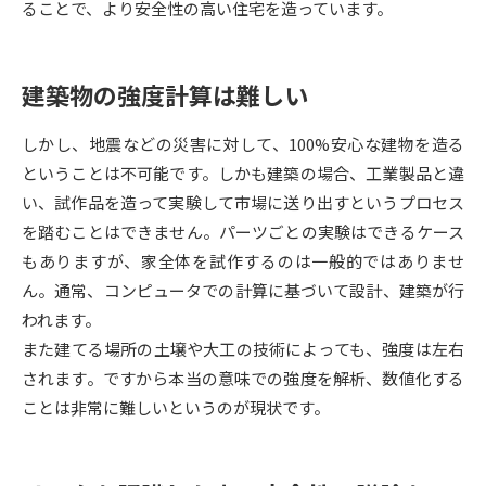
ることで、より安全性の高い住宅を造っています。
データサイエンス特集
奨学金・特待生制度特集
建築物の強度計算は難しい
デジタルパンフレット
進路の３択
しかし、地震などの災害に対して、100%安心な建物を造る
新学年スタート号特集ページ
新学年スタート号特集ページ
ということは不可能です。しかも建築の場合、工業製品と違
（高3生用）
（高2生用）
い、試作品を造って実験して市場に送り出すというプロセス
SELFBRAND特集ページ
を踏むことはできません。パーツごとの実験はできるケース
もありますが、家全体を試作するのは一般的ではありませ
オープンキャンパスなどを調べる
ん。通常、コンピュータでの計算に基づいて設計、建築が行
われます。
オープンキャンパス検索
実施プログラムから探す
また建てる場所の土壌や大工の技術によっても、強度は左右
されます。ですから本当の意味での強度を解析、数値化する
来場型・Web型イベント特集
夢ナビライブ
ことは非常に難しいというのが現状です。