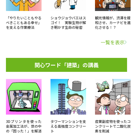
「やりたいこともやる
ショウジョウバエはス
観光情報が、渋滞を緩
べきこともある幸せ」
ゴイ！ 実験生物が解
和させ、カーナビを進
を支える作業療法
き明かす生命の秘密
化させる！？
一覧を表示
関心ワード「建築」の講義
3Dプリンタを使った
タワーマンションを支
産業副産物を使ったコ
金属加工法が、世の中
える高強度コンクリー
ンクリートで二酸化炭
の「困った！」を解消
ト
素を削減