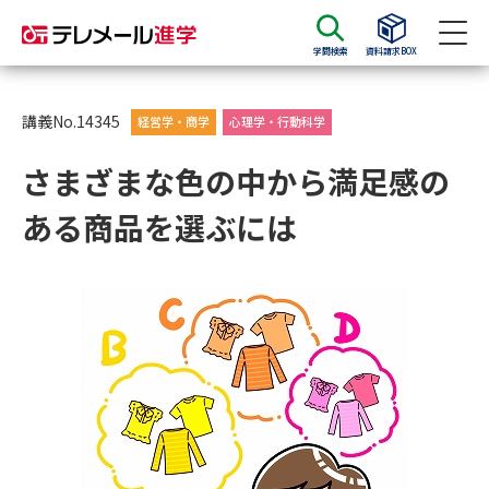
学問検索
資料請求BOX
資料請求
資料検索
講義No.14345
経営学・商学
心理学・行動科学
さまざまな色の中から満足感の
大学・短大の資料種類から請求
ある商品を選ぶには
大学パンフ
学部・学科パンフ
総合型選抜・学校推薦型選抜 募
大学入学共通テスト利用選抜の
集要項＆願書
募集要項＆願書
過去問題集
大学・短大以外の資料から請求