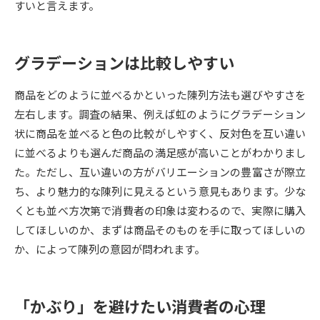
すいと言えます。
データサイエンス特集
奨学金・特待生制度特集
グラデーションは比較しやすい
デジタルパンフレット
進路の３択
商品をどのように並べるかといった陳列方法も選びやすさを
新学年スタート号特集ページ
新学年スタート号特集ページ
左右します。調査の結果、例えば虹のようにグラデーション
（高3生用）
（高2生用）
状に商品を並べると色の比較がしやすく、反対色を互い違い
SELFBRAND特集ページ
に並べるよりも選んだ商品の満足感が高いことがわかりまし
た。ただし、互い違いの方がバリエーションの豊富さが際立
オープンキャンパスなどを調べる
ち、より魅力的な陳列に見えるという意見もあります。少な
くとも並べ方次第で消費者の印象は変わるので、実際に購入
オープンキャンパス検索
実施プログラムから探す
してほしいのか、まずは商品そのものを手に取ってほしいの
か、によって陳列の意図が問われます。
来場型・Web型イベント特集
夢ナビライブ
「かぶり」を避けたい消費者の心理