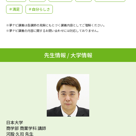
学問のミニ講義「夢ナビ講義」
学問分野解説
＃満足
＃自分らしさ
学問の教科書
夢ナビライブ
※夢ナビ講義は各講師の見解にもとづく講義内容としてご理解ください。
※夢ナビ講義の内容に関するお問い合わせには対応しておりません。
ユーザーサポート
Ｑ＆Ａ よくあるご質問
大学進学IDについて
先生情報 / 大学情報
資料の料金の
受付内容・発送状況の確認
お支払いについて
テレメール
個人情報取扱規定
お支払いサイト
テレメール進学カタログ
特定商取引表記
訂正のご案内
日本大学
商学部 商業学科 講師
河股 久司 先生