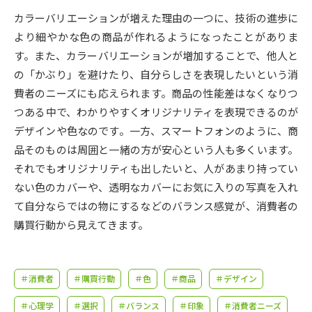
受験準備
資料検索
カラーバリエーションが増えた理由の一つに、技術の進歩に
より細やかな色の商品が作れるようになったことがありま
志望校・出願校を調べる
す。また、カラーバリエーションが増加することで、他人と
の「かぶり」を避けたり、自分らしさを表現したいという消
併願校選び
受験スケジュールを立てよう
費者のニーズにも応えられます。商品の性能差はなくなりつ
つある中で、わかりやすくオリジナリティを表現できるのが
先輩が入学を決めた理由
デザインや色なのです。一方、スマートフォンのように、商
テレメール全国一斉進学調査
品そのものは周囲と一緒の方が安心という人も多くいます。
それでもオリジナリティも出したいと、人があまり持ってい
新生活お役立ちガイド
ない色のカバーや、透明なカバーにお気に入りの写真を入れ
て自分ならではの物にするなどのバランス感覚が、消費者の
学問発見
学問検索
購買行動から見えてきます。
大学で学びたい学問発見
＃消費者
＃購買行動
＃色
＃商品
＃デザイン
＃心理学
＃選択
＃バランス
＃印象
＃消費者ニーズ