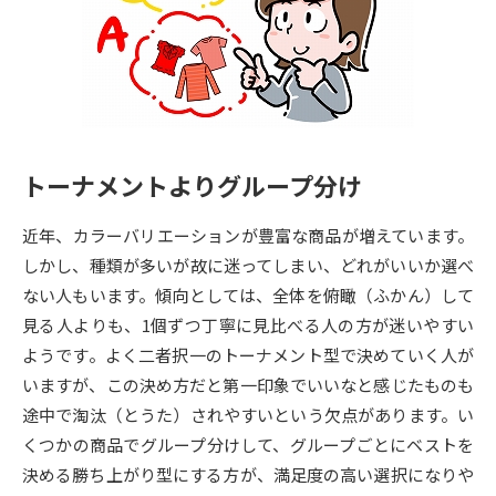
専門学校の資料請求
大学院の資料請求
大学入学共通テスト「受験案
留学・進学関連、塾・予備校
内」の請求
大学入学共通テスト「受験上の
高等学校卒業程度認定試験
配慮案内」の請求
トーナメントよりグループ分け
幼稚園教員資格認定試験
小学校教員資格認定試験
近年、カラーバリエーションが豊富な商品が増えています。
高等学校（情報）教員資格認定
試験
しかし、種類が多いが故に迷ってしまい、どれがいいか選べ
ない人もいます。傾向としては、全体を俯瞰（ふかん）して
見る人よりも、1個ずつ丁寧に見比べる人の方が迷いやすい
大学研究
大学検索
ようです。よく二者択一のトーナメント型で決めていく人が
いますが、この決め方だと第一印象でいいなと感じたものも
途中で淘汰（とうた）されやすいという欠点があります。い
大学で学べる内容や特徴を調べる
くつかの商品でグループ分けして、グループごとにベストを
国際・グローバルに強い大学特
決める勝ち上がり型にする方が、満足度の高い選択になりや
新増設大学・学部・学科特集
集