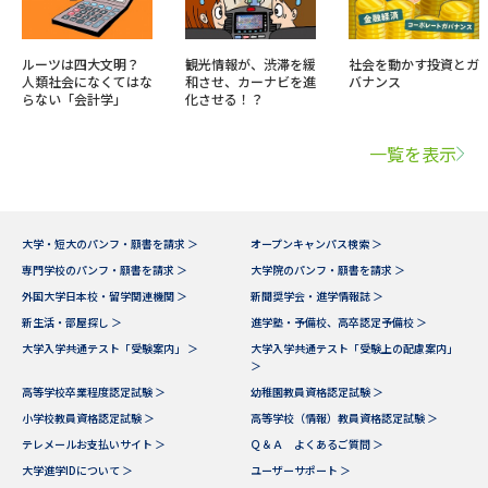
ルーツは四大文明？
観光情報が、渋滞を緩
社会を動かす投資とガ
人類社会になくてはな
和させ、カーナビを進
バナンス
らない「会計学」
化させる！？
一覧を表示
大学・短大のパンフ・願書を請求 ＞
オープンキャンパス検索 ＞
専門学校のパンフ・願書を請求 ＞
大学院のパンフ・願書を請求 ＞
外国大学日本校・留学関連機関 ＞
新聞奨学会・進学情報誌 ＞
新生活・部屋探し ＞
進学塾・予備校、高卒認定予備校 ＞
大学入学共通テスト「受験案内」 ＞
大学入学共通テスト「受験上の配慮案内」
＞
高等学校卒業程度認定試験 ＞
幼稚園教員資格認定試験 ＞
小学校教員資格認定試験 ＞
高等学校（情報）教員資格認定試験 ＞
テレメールお支払いサイト ＞
Ｑ＆Ａ よくあるご質問 ＞
大学進学IDについて ＞
ユーザーサポート ＞