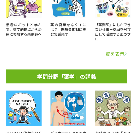
患者ロボットと学ん
薬の廃棄をなくすに
「薬剤師」にしかでき
で、薬学的視点から治
は？ 医療費抑制に挑
ない仕事－薬局を飛び
療に参加する薬剤師へ
む実践薬学
出して活躍する薬のプ
ロ
一覧を表示
学問分野「薬学」の講義
インスリン注射をなく
バイオマテリアルで実
七味唐辛子は「クス