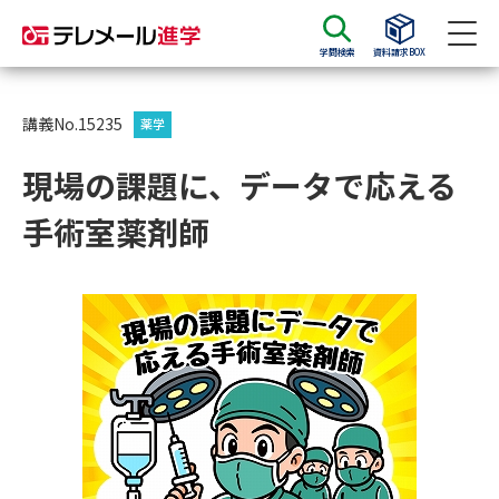
学問検索
資料請求BOX
資料請求
資料検索
講義No.15235
薬学
現場の課題に、データで応える
大学・短大の資料種類から請求
手術室薬剤師
大学パンフ
学部・学科パンフ
総合型選抜・学校推薦型選抜 募
大学入学共通テスト利用選抜の
集要項＆願書
募集要項＆願書
過去問題集
大学・短大以外の資料から請求