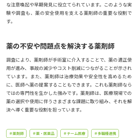
受験準備
資料検索
な注意喚起や早期発見に役立てられています。このような実
験や調査も、薬の安全使用を支える薬剤師の重要な役割で
す。
志望校・出願校を調べる
併願校選び
受験スケジュールを立てよう
薬の不安や問題点を解決する薬剤師
先輩が入学を決めた理由
テレメール全国一斉進学調査
調査により、薬剤師が手術室に介入することで、薬の適正使
用が進み、事故の減少やコスト削減につながることが示され
新生活お役立ちガイド
ています。また、薬剤師は治療効果や安全性を高めるため
に、医師へ薬の提案することもできます。これも薬剤師なら
ではの専門性を生かした強みです。薬剤師は、医療現場での
学問発見
学問検索
薬の選択や使用に伴うさまざまな課題に取り組み、それを解
決へ導く重要な役割を担っています。
大学で学びたい学問発見
＃薬剤師
＃薬・医薬品
＃チーム医療
＃多職種連携