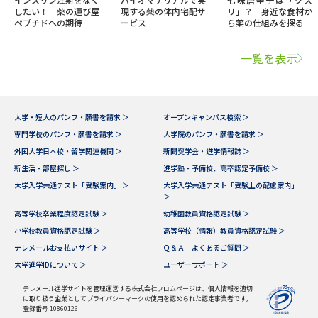
したい！ 薬の運び屋
現する薬の体内宅配サ
リ」？ 身近な食材か
ぺプチドへの期待
ービス
ら薬の仕組みを探る
一覧を表示
大学・短大のパンフ・願書を請求 ＞
オープンキャンパス検索 ＞
専門学校のパンフ・願書を請求 ＞
大学院のパンフ・願書を請求 ＞
外国大学日本校・留学関連機関 ＞
新聞奨学会・進学情報誌 ＞
新生活・部屋探し ＞
進学塾・予備校、高卒認定予備校 ＞
大学入学共通テスト「受験案内」 ＞
大学入学共通テスト「受験上の配慮案内」
＞
高等学校卒業程度認定試験 ＞
幼稚園教員資格認定試験 ＞
小学校教員資格認定試験 ＞
高等学校（情報）教員資格認定試験 ＞
テレメールお支払いサイト ＞
Ｑ＆Ａ よくあるご質問 ＞
大学進学IDについて ＞
ユーザーサポート ＞
テレメール進学サイトを管理運営する株式会社フロムページは、個人情報を適切
に取り扱う企業としてプライバシーマークの使用を認められた認定事業者です。
登録番号 10860126