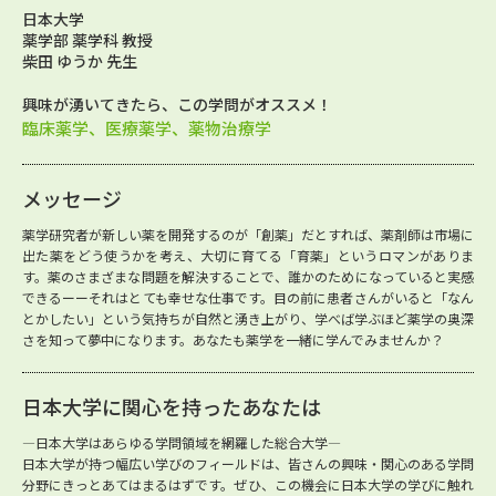
日本大学
薬学部 薬学科 教授
柴田 ゆうか 先生
興味が湧いてきたら、この学問がオススメ！
臨床薬学、医療薬学、薬物治療学
メッセージ
薬学研究者が新しい薬を開発するのが「創薬」だとすれば、薬剤師は市場に
出た薬をどう使うかを考え、大切に育てる「育薬」というロマンがありま
す。薬のさまざまな問題を解決することで、誰かのためになっていると実感
できるーーそれはとても幸せな仕事です。目の前に患者さんがいると「なん
とかしたい」という気持ちが自然と湧き上がり、学べば学ぶほど薬学の奥深
さを知って夢中になります。あなたも薬学を一緒に学んでみませんか？
日本大学に関心を持ったあなたは
―日本大学はあらゆる学問領域を網羅した総合大学―
日本大学が持つ幅広い学びのフィールドは、皆さんの興味・関心のある学問
分野にきっとあてはまるはずです。ぜひ、この機会に日本大学の学びに触れ