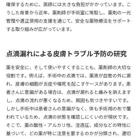
確保するために、医師には大きな負担がかかっています。こ
うした背景から近年、薬剤師が手術室に常駐し、薬剤の一元
データサイエンス特集
奨学金・特待生制度特集
管理や適正使用の支援を通じて、安全な薬物療法をサポート
する取り組みが広がっています。
デジタルパンフレット
進路の３択
新学年スタート号特集ページ
新学年スタート号特集ページ
（高3生用）
（高2生用）
点滴漏れによる皮膚トラブル予防の研究
SELFBRAND特集ページ
薬を安全に、そして使いやすくすることも、薬剤師の大切な
役割です。例えば、手術中の点滴では、薬液が血管の外に漏
オープンキャンパスなどを調べる
れ、皮膚の細胞が炎症や壊死を起こすケースがあります。患
者さんに意識がある場合は、点滴が漏れると痛みを訴えます
オープンキャンパス検索
実施プログラムから探す
し、点滴の流れが悪くなるため、周囲も気づきやすいです。
しかし手術中は患者さんの意識がなく、体も手術用の布で覆
来場型・Web型イベント特集
夢ナビライブ
われているため、点滴の状態を確認しにくいのが現状です。
そこで、薬の酸性・アルカリ性、浸透圧、成分などの特性に
基づいて、どの薬が特に注意を要するのかが分類され、適切