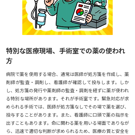
専門学校の資料請求
大学院の資料請求
大学入学共通テスト「受験案
留学・進学関連、塾・予備校
内」の請求
大学入学共通テスト「受験上の
高等学校卒業程度認定試験
配慮案内」の請求
特別な医療現場、手術室での薬の使われ
幼稚園教員資格認定試験
小学校教員資格認定試験
方
高等学校（情報）教員資格認定
試験
病院で薬を使用する場合、通常は医師が処方箋を作成し、薬
剤師が監査・調剤し、看護師が確認して投与します。しか
し、処方箋の発行や薬剤師の監査・調剤を経ずに薬が使われ
大学研究
大学検索
る特別な場所があります。それが手術室です。緊急対応が求
められる手術では、医師が処方箋なしでその場で薬を選び、
大学で学べる内容や特徴を調べる
投与することがあります。また、看護師に口頭で薬の指示を
出すこともあります。命に関わる薬を用いる場面でありなが
国際・グローバルに強い大学特
ら、迅速で適切な判断が求められるため、医療の質と安全を
新増設大学・学部・学科特集
集