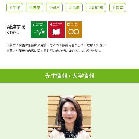
学問のミニ講義「夢ナビ講義」
学問分野解説
＃手術
＃医療
＃処方
＃治療
＃副作用
＃患者
学問の教科書
夢ナビライブ
関連する
SDGs
ユーザーサポート
※夢ナビ講義は各講師の見解にもとづく講義内容としてご理解ください。
※夢ナビ講義の内容に関するお問い合わせには対応しておりません。
Ｑ＆Ａ よくあるご質問
大学進学IDについて
資料の料金の
受付内容・発送状況の確認
お支払いについて
先生情報 / 大学情報
テレメール
個人情報取扱規定
お支払いサイト
テレメール進学カタログ
特定商取引表記
訂正のご案内