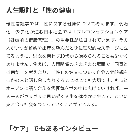
人生設計と「性の健康」
データサイエンス特集
奨学金・特待生制度特集
母性看護学では、性に関する健康について考えます。晩婚
デジタルパンフレット
進路の３択
化、少子化が進む日本社会では「プレコンセプションケア
（妊娠前の健康管理）」の重要性が注目されています。その
新学年スタート号特集ページ
新学年スタート号特集ページ
人がいつか妊娠や出産を望んだときに理想的なステージに立
（高3生用）
（高2生用）
てるように、男女を問わず10代から始められることも少なく
SELFBRAND特集ページ
ありません。例えば、人間関係のさまざまな場面で「同意と
は何か」を考えたり、「性」の健康について自分の価値観を
オープンキャンパスなどを調べる
ほかの人と話し合ったりすることはとても大切です。もっと
オープンに語り合える雰囲気を世の中に広げていければ、一
オープンキャンパス検索
実施プログラムから探す
人一人がさまざまに思い描く人生を健やかに生きて、互いに
支え合う社会をつくっていくことができます。
来場型・Web型イベント特集
夢ナビライブ
「ケア」でもあるインタビュー