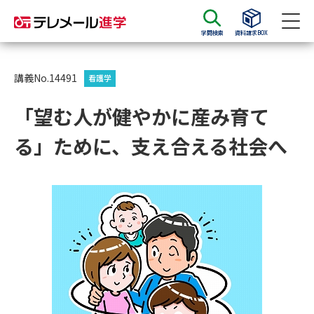
学問検索
資料請求BOX
資料請求
資料検索
講義No.14491
看護学
「望む人が健やかに産み育て
大学・短大の資料種類から請求
る」ために、支え合える社会へ
大学パンフ
学部・学科パンフ
総合型選抜・学校推薦型選抜 募
大学入学共通テスト利用選抜の
集要項＆願書
募集要項＆願書
過去問題集
大学・短大以外の資料から請求