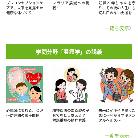
プレコンセプションケ
マラリア撲滅への挑
妊婦と赤ちゃんを守
アで、未来を見据えた
戦！
り、その後の人生にも
健康な体づくり
切れ目のない支援を
一覧を表示
学問分野「看護学」の講義
心電図に表れる、胎児
精神疾患のある親の子
未来にイキイキ働くた
～幼児期の親子関係
育てをどう支える？
めに～今から学ぶメン
対話重視の精神看護
タルヘルス～
一覧を表示