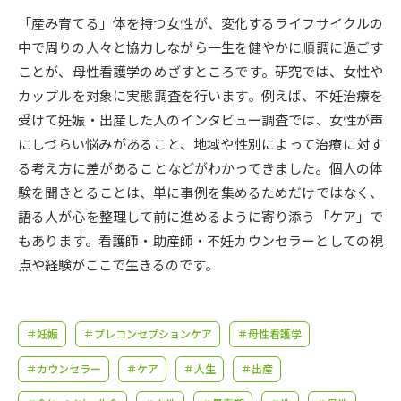
受験準備
資料検索
「産み育てる」体を持つ女性が、変化するライフサイクルの
中で周りの人々と協力しながら一生を健やかに順調に過ごす
志望校・出願校を調べる
ことが、母性看護学のめざすところです。研究では、女性や
カップルを対象に実態調査を行います。例えば、不妊治療を
併願校選び
受験スケジュールを立てよう
受けて妊娠・出産した人のインタビュー調査では、女性が声
にしづらい悩みがあること、地域や性別によって治療に対す
先輩が入学を決めた理由
る考え方に差があることなどがわかってきました。個人の体
テレメール全国一斉進学調査
験を聞きとることは、単に事例を集めるためだけではなく、
語る人が心を整理して前に進めるように寄り添う「ケア」で
新生活お役立ちガイド
もあります。看護師・助産師・不妊カウンセラーとしての視
点や経験がここで生きるのです。
学問発見
学問検索
＃妊娠
＃プレコンセプションケア
＃母性看護学
大学で学びたい学問発見
＃カウンセラー
＃ケア
＃人生
＃出産