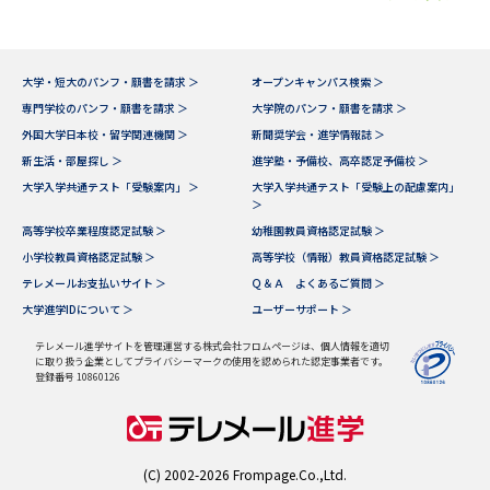
大学・短大のパンフ・願書を請求 ＞
オープンキャンパス検索 ＞
専門学校のパンフ・願書を請求 ＞
大学院のパンフ・願書を請求 ＞
外国大学日本校・留学関連機関 ＞
新聞奨学会・進学情報誌 ＞
新生活・部屋探し ＞
進学塾・予備校、高卒認定予備校 ＞
大学入学共通テスト「受験案内」 ＞
大学入学共通テスト「受験上の配慮案内」
＞
高等学校卒業程度認定試験 ＞
幼稚園教員資格認定試験 ＞
小学校教員資格認定試験 ＞
高等学校（情報）教員資格認定試験 ＞
テレメールお支払いサイト ＞
Ｑ＆Ａ よくあるご質問 ＞
大学進学IDについて ＞
ユーザーサポート ＞
テレメール進学サイトを管理運営する株式会社フロムページは、個人情報を適切
に取り扱う企業としてプライバシーマークの使用を認められた認定事業者です。
登録番号 10860126
(C) 2002-2026 Frompage.Co.,Ltd.