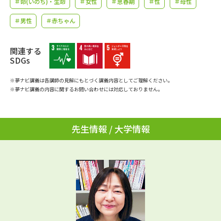
＃命(いのち)・生命
＃女性
＃思春期
＃性
＃母性
学問のミニ講義「夢ナビ講義」
学問分野解説
＃男性
＃赤ちゃん
学問の教科書
夢ナビライブ
関連する
ユーザーサポート
SDGs
※夢ナビ講義は各講師の見解にもとづく講義内容としてご理解ください。
Ｑ＆Ａ よくあるご質問
大学進学IDについて
※夢ナビ講義の内容に関するお問い合わせには対応しておりません。
資料の料金の
受付内容・発送状況の確認
お支払いについて
先生情報 / 大学情報
テレメール
個人情報取扱規定
お支払いサイト
テレメール進学カタログ
特定商取引表記
訂正のご案内