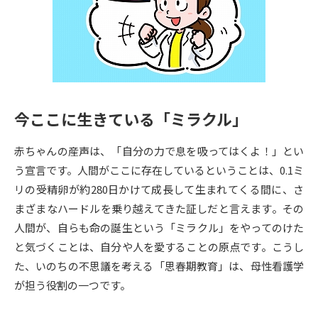
専門学校の資料請求
大学院の資料請求
大学入学共通テスト「受験案
留学・進学関連、塾・予備校
内」の請求
大学入学共通テスト「受験上の
高等学校卒業程度認定試験
配慮案内」の請求
今ここに生きている「ミラクル」
幼稚園教員資格認定試験
小学校教員資格認定試験
赤ちゃんの産声は、「自分の力で息を吸ってはくよ！」とい
高等学校（情報）教員資格認定
試験
う宣言です。人間がここに存在しているということは、0.1ミ
リの受精卵が約280日かけて成長して生まれてくる間に、さ
まざまなハードルを乗り越えてきた証しだと言えます。その
大学研究
大学検索
人間が、自らも命の誕生という「ミラクル」をやってのけた
と気づくことは、自分や人を愛することの原点です。こうし
た、いのちの不思議を考える「思春期教育」は、母性看護学
大学で学べる内容や特徴を調べる
が担う役割の一つです。
国際・グローバルに強い大学特
新増設大学・学部・学科特集
集