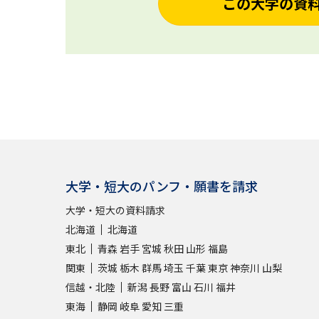
この大学の資
大学・短大のパンフ・願書を請求
大学・短大の資料請求
北海道
北海道
東北
青森
岩手
宮城
秋田
山形
福島
関東
茨城
栃木
群馬
埼玉
千葉
東京
神奈川
山梨
信越・北陸
新潟
長野
富山
石川
福井
東海
静岡
岐阜
愛知
三重