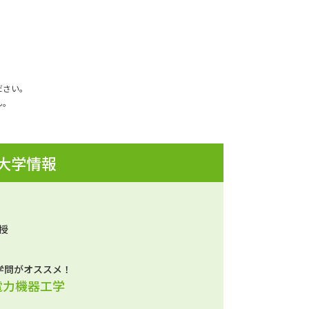
ださい。
ん。
 大学情報
授
学問がオススメ！
電力機器工学