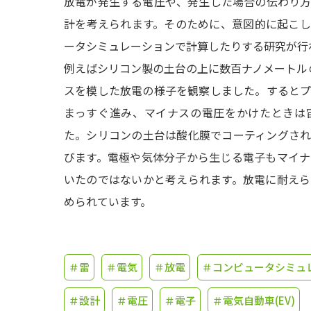
放電が発生する電圧や、発生した場合の伝わり
計を考えられます。そのために、意図的に起こ
ータシミュレーションで計算したりする研究が行
例えばシリコン製の土台の上に数百ナノメートル
スを模した放電の様子を観察しました。すると
まっすぐ進み、マイナスの電圧をかけたときは
た。シリコンの土台は酸化膜でコーティングさ
びます。電極や気体分子から生じる電子もマイ
いたのではないかと考えられます。放電に耐え
められています。
＃雷
＃電気
＃放電
＃コンピュータシミュ
＃設計
＃電圧
＃電子
＃電気自動車(EV)