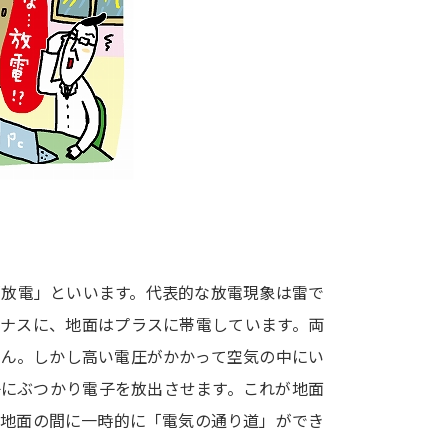
大学入学共通テスト「受験案内」の請求
大学入学共通テスト「受験上の配慮案内
幼稚園教員資格認定試験
小学校教員資
高等学校（情報）教員資格認定試験
大学研究
大学で学べる内容や特徴を調
「放電」といいます。代表的な放電現象は雷で
イナスに、地面はプラスに帯電しています。両
新増設大学・学部・学科特集
国際・グ
せん。しかし高い電圧がかかって空気の中にい
データサイエンス特集
奨学金・特待生
子にぶつかり電子を放出させます。これが地面
進路の３択
新学年スタート号特集ペー
と地面の間に一時的に「電気の通り道」ができ
新学年スタート号特集ページ（高2生用