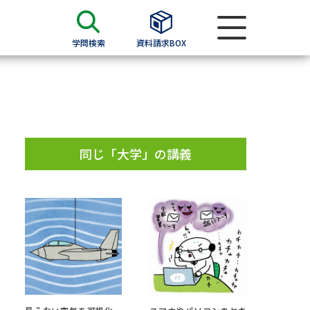
学問検索
資料請求BOX
資料検索
求
同じ「大学」の講義
願書
＆願書
過去問題集
求
留学・進学関連、塾・予備校