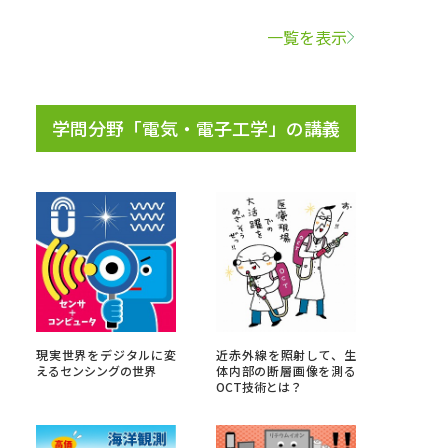
一覧を表示
学問検索
学問分野「電気・電子工学」の講義
野解説
学問の教科書
夢ナビライブ
いて
このサイトについて
現実世界をデジタルに変
近赤外線を照射して、生
・発送状況の確認
テレメール
お支払いサイト
えるセンシングの世界
体内部の断層画像を測る
OCT技術とは？
問合せ先
テレメール進学カタログ
訂正のご案内