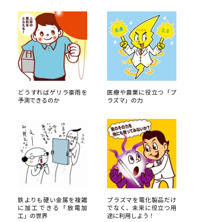
べる
ムから探す
ライブ
どうすればゲリラ豪雨を
医療や農業に役立つ「プ
予測できるのか
ラズマ」の力
資料検索
う
先輩が入学を決めた理由
鉄よりも硬い金属を複雑
プラズマを電化製品だけ
役立ちガイド
に加工できる「放電加
でなく、未来に役立つ用
工」の世界
途に利用しよう！