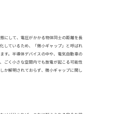
SELFBRAND特集ページ
オープンキャンパスなどを調
オープンキャンパス検索
実施プログラ
状態にして、電圧がかかる物体同士の距離を長
来場型・Web型イベント特集
夢ナビ
型化しているため、「微小ギャップ」と呼ばれ
います。半導体デバイスの中や、電気自動車の
ど、ごく小さな空間内でも放電が起こる可能性
受験準備
でしか解明されておらず、微小ギャップに関し
志望校・出願校を調べる
併願校選び
受験スケジュールを立てよ
テレメール全国一斉進学調査
新生活お