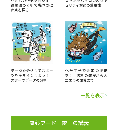
見えない空気を可視化
スマホやパソコンのセキ
衝撃波の分析で機体の改
ュリティ対策の重要性
良点を探る
」の請求
高等学校卒業程度認定試験
格認定試験
大学検索
データを分析してスポー
化学工学で未来の技術
ツをデザインしよう！
を！ 透析の改良から人
スポーツデータの分析
工エラの開発まで
べる
一覧を表示
ローバルに強い大学特集
制度特集
デジタルパンフレット
ジ（高3生用）
関心ワード「雷」の講義
）