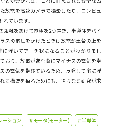
方などが分かれば、これに耐えられる安全な設
した放電を高速カメラで撮影したり、コンピュ
学問発見
われています。
の距離をあけて電極を2つ置き、半導体デバイ
大学で学びたい学問発見
プラスの電圧をかけたときは放電が土台の上を
宙に浮いてアーチ状になることがわかりまし
学問のミニ講義「夢ナビ講義」
学問分
れており、放電が進む際にマイナスの電気を帯
ナスの電気を帯びているため、反発して宙に浮
られる構造を探るためにも、さらなる研究が求
ユーザーサポート
Ｑ＆Ａ よくあるご質問
大学進学IDにつ
資料の料金の
お支払いについて
受付内容
レーション
＃モータ(モーター)
＃半導体
個人情報取扱規定
特定商取引表記
お
受験情報リンク