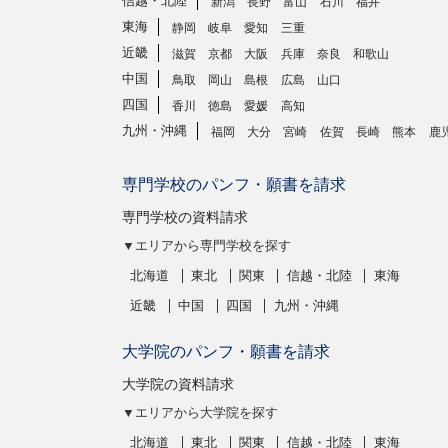
信越・北陸
新潟
長野
富山
石川
福井
東海
静岡
岐阜
愛知
三重
近畿
滋賀
京都
大阪
兵庫
奈良
和歌山
中国
鳥取
岡山
島根
広島
山口
四国
香川
徳島
愛媛
高知
九州・沖縄
福岡
大分
宮崎
佐賀
長崎
熊本
鹿
専門学校のパンフ・願書を請求
専門学校の資料請求
▼エリアから専門学校を探す
北海道
東北
関東
信越・北陸
東海
近畿
中国
四国
九州・沖縄
大学院のパンフ・願書を請求
大学院の資料請求
▼エリアから大学院を探す
北海道
東北
関東
信越・北陸
東海