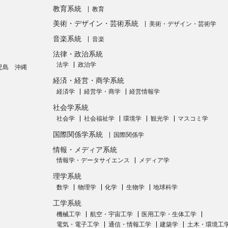
教育系統
教育
美術・デザイン・芸術系統
美術・デザイン・芸術学
音楽系統
音楽
法律・政治系統
法学
政治学
児島
沖縄
経済・経営・商学系統
経済学
経営学・商学
経営情報学
社会学系統
社会学
社会福祉学
環境学
観光学
マスコミ学
国際関係学系統
国際関係学
情報・メディア系統
情報学・データサイエンス
メディア学
理学系統
数学
物理学
化学
生物学
地球科学
工学系統
機械工学
航空・宇宙工学
医用工学・生体工学
電気・電子工学
通信・情報工学
建築学
土木・環境工