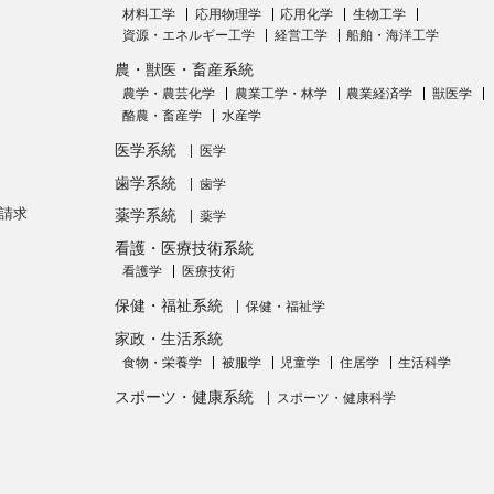
材料工学
応用物理学
応用化学
生物工学
資源・エネルギー工学
経営工学
船舶・海洋工学
農・獣医・畜産系統
農学・農芸化学
農業工学・林学
農業経済学
獣医学
酪農・畜産学
水産学
医学系統
医学
歯学系統
歯学
請求
薬学系統
薬学
看護・医療技術系統
看護学
医療技術
保健・福祉系統
保健・福祉学
家政・生活系統
食物・栄養学
被服学
児童学
住居学
生活科学
スポーツ・健康系統
スポーツ・健康科学