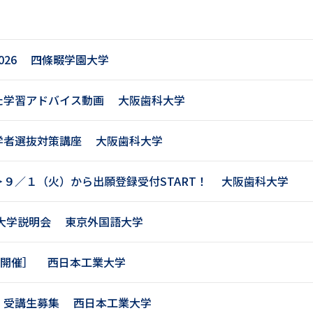
大学入学共通テスト「受験案内」の請求
大学入学共通テスト「受験上の配慮案内
幼稚園教員資格認定試験
小学校教員資
26
四條畷学園大学
高等学校（情報）教員資格認定試験
た学習アドバイス動画
大阪歯科大学
学者選抜対策講座
大阪歯科大学
大学研究
９／１（火）から出願登録受付START！
大阪歯科大学
大学で学べる内容や特徴を調
大学説明会
東京外国語大学
新増設大学・学部・学科特集
国際・グ
データサイエンス特集
奨学金・特待生
日開催］
西日本工業大学
進路の３択
新学年スタート号特集ペー
」受講生募集
西日本工業大学
新学年スタート号特集ページ（高2生用