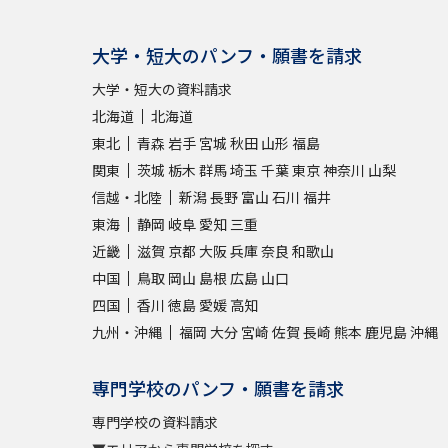
大学・短大のパンフ・願書を請求
大学・短大の資料請求
北海道
北海道
東北
青森
岩手
宮城
秋田
山形
福島
関東
茨城
栃木
群馬
埼玉
千葉
東京
神奈川
山梨
信越・北陸
新潟
長野
富山
石川
福井
東海
静岡
岐阜
愛知
三重
近畿
滋賀
京都
大阪
兵庫
奈良
和歌山
中国
鳥取
岡山
島根
広島
山口
四国
香川
徳島
愛媛
高知
九州・沖縄
福岡
大分
宮崎
佐賀
長崎
熊本
鹿児島
沖縄
専門学校のパンフ・願書を請求
専門学校の資料請求