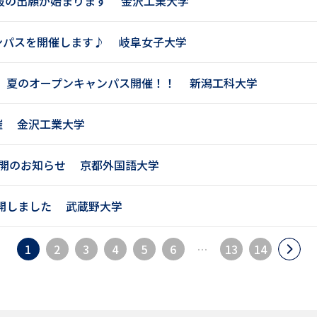
抜の出願が始まります
金沢工業大学
学問発見
ンパスを開催します♪
岐阜女子大学
！ 夏のオープンキャンパス開催！！
新潟工科大学
大学で学びたい学問発見
催
金沢工業大学
学問のミニ講義「夢ナビ講義」
学問分
公開のお知らせ
京都外国語大学
ユーザーサポート
公開しました
武蔵野大学
Ｑ＆Ａ よくあるご質問
大学進学IDにつ
1
2
3
4
5
6
…
13
14
資料の料金の
お支払いについて
受付内容
個人情報取扱規定
特定商取引表記
お
受験情報リンク