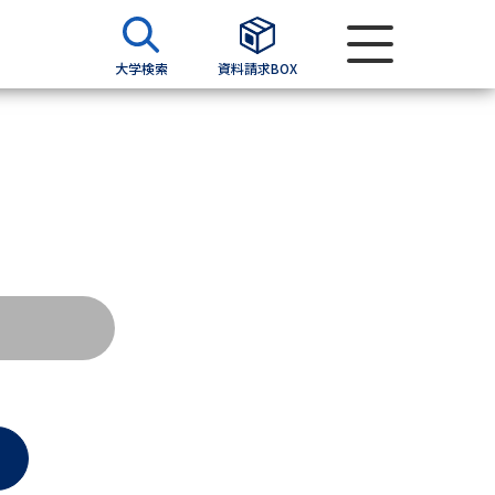
大学検索
資料請求BOX
資料検索
求
願書
＆願書
過去問題集
求
留学・進学関連、塾・予備校