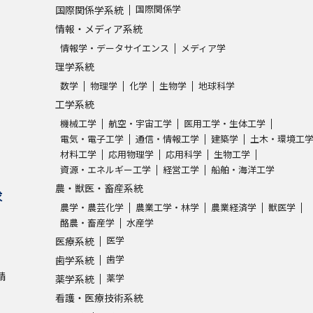
国際関係学
国際関係学系統
情報・メディア系統
情報学・データサイエンス
メディア学
理学系統
数学
物理学
化学
生物学
地球科学
工学系統
機械工学
航空・宇宙工学
医用工学・生体工学
電気・電子工学
通信・情報工学
建築学
土木・環境工
材料工学
応用物理学
応用科学
生物工学
資源・エネルギー工学
経営工学
船舶・海洋工学
農・獣医・畜産系統
求
農学・農芸化学
農業工学・林学
農業経済学
獣医学
酪農・畜産学
水産学
医学
医療系統
歯学
歯学系統
請
薬学
薬学系統
看護・医療技術系統