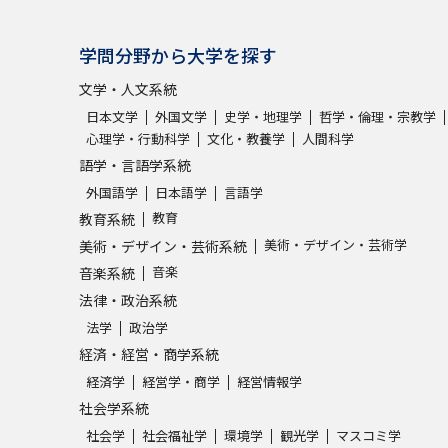
学問分野から大学を探す
文学・人文系統
日本文学
外国文学
史学・地理学
哲学・倫理・宗教学
心理学・行動科学
文化・教養学
人間科学
語学・言語学系統
外国語学
日本語学
言語学
教育
教育系統
美術・デザイン・芸術学
美術・デザイン・芸術系統
音楽
音楽系統
法律・政治系統
法学
政治学
経済・経営・商学系統
経済学
経営学・商学
経営情報学
社会学系統
社会学
社会福祉学
環境学
観光学
マスコミ学