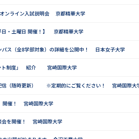
SELFBRAND特集ページ
期 オンライン入試説明会
京都精華大学
オープンキャンパスなどを調
平日・土曜日 開催！】
京都精華大学
オープンキャンパス検索
実施プログラ
ンパス（全8学部対象）の詳細を公開中！
日本女子大学
来場型・Web型イベント特集
夢ナビ
タント制度」 紹介
宮崎国際大学
受験準備
配信（随時更新） ※定期的にご覧ください！
宮崎国際大
志望校・出願校を調べる
6 開催！
宮崎国際大学
併願校選び
受験スケジュールを立てよ
談会を開催！
宮崎国際大学
テレメール全国一斉進学調査
新生活お