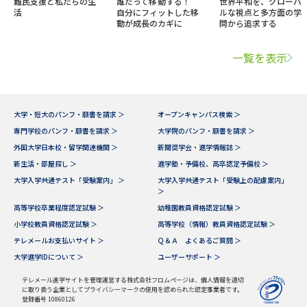
難民支援と私たちの生
誰だって移動する！
世界平和を、グローバ
活
自分にフィットした移
ルな視点と多方面の学
動が成長のカギに
問から追求する
一覧を表示
大学・短大のパンフ・願書を請求 ＞
オープンキャンパス検索 ＞
専門学校のパンフ・願書を請求 ＞
大学院のパンフ・願書を請求 ＞
外国大学日本校・留学関連機関 ＞
新聞奨学会・進学情報誌 ＞
新生活・部屋探し ＞
進学塾・予備校、高卒認定予備校 ＞
大学入学共通テスト「受験案内」 ＞
大学入学共通テスト「受験上の配慮案内」
＞
高等学校卒業程度認定試験 ＞
幼稚園教員資格認定試験 ＞
小学校教員資格認定試験 ＞
高等学校（情報）教員資格認定試験 ＞
テレメールお支払いサイト ＞
Ｑ＆Ａ よくあるご質問 ＞
大学進学IDについて ＞
ユーザーサポート ＞
テレメール進学サイトを管理運営する株式会社フロムページは、個人情報を適切
に取り扱う企業としてプライバシーマークの使用を認められた認定事業者です。
登録番号 10860126