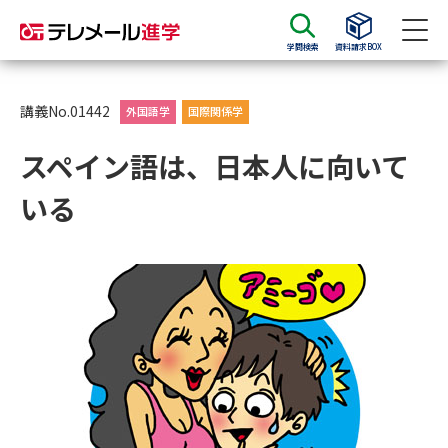
学問検索
資料請求BOX
資料請求
資料検索
講義No.01442
外国語学
国際関係学
スペイン語は、日本人に向いて
大学・短大の資料種類から請求
いる
大学パンフ
学部・学科パンフ
総合型選抜・学校推薦型選抜 募
大学入学共通テスト利用選抜の
集要項＆願書
募集要項＆願書
過去問題集
大学・短大以外の資料から請求