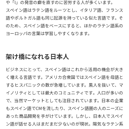
や「l」の発音の癖を直すのに苦労する人が多くいます。
スペイン語はラテン語をルーツとし、イタリア語、フランス
データサイエンス特集
奨学金・特待生制度特集
語やポルトガル語も同じ起源を持っている似た言語です。そ
のため、スペイン語をベースにすると、ほかのラテン語系の
デジタルパンフレット
進路の３択
ヨーロッパの言葉は学習しやすくなります。
新学年スタート号特集ページ
新学年スタート号特集ページ
（高3生用）
（高2生用）
架け橋になれる日本人
SELFBRAND特集ページ
ビジネスにとって、スペイン語はこれから活用の機会が大き
オープンキャンパスなどを調べる
く増える言語です。アメリカ合衆国ではスペイン語を母語と
するヒスパニックの数が急増しています。黒人を抜いて、マ
オープンキャンパス検索
実施プログラムから探す
イノリティとしては最大のコミュニティです。人口が多いの
で、当然マーケットとしても注目されています。日本の企業
来場型・Web型イベント特集
夢ナビライブ
もスペイン語でCMを流したり、スペイン語圏の人のニーズに
あった商品開発を手がけています。しかし、日本人でスペイ
ン語が話せる人はまだまだ少ないのが現状。陽気なラテン系