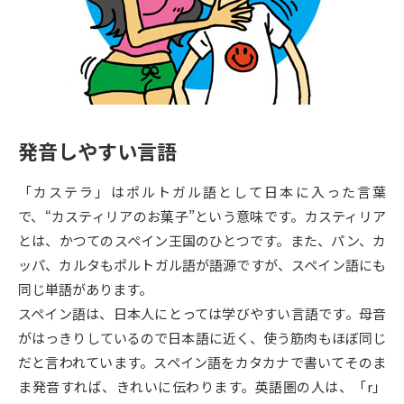
専門学校の資料請求
大学院の資料請求
大学入学共通テスト「受験案
留学・進学関連、塾・予備校
内」の請求
大学入学共通テスト「受験上の
高等学校卒業程度認定試験
配慮案内」の請求
発音しやすい言語
幼稚園教員資格認定試験
小学校教員資格認定試験
「カステラ」はポルトガル語として日本に入った言葉
高等学校（情報）教員資格認定
試験
で、“カスティリアのお菓子”という意味です。カスティリア
とは、かつてのスペイン王国のひとつです。また、パン、カ
ッパ、カルタもポルトガル語が語源ですが、スペイン語にも
大学研究
大学検索
同じ単語があります。
スペイン語は、日本人にとっては学びやすい言語です。母音
がはっきりしているので日本語に近く、使う筋肉もほぼ同じ
大学で学べる内容や特徴を調べる
だと言われています。スペイン語をカタカナで書いてそのま
国際・グローバルに強い大学特
ま発音すれば、きれいに伝わります。英語圏の人は、「r」
新増設大学・学部・学科特集
集