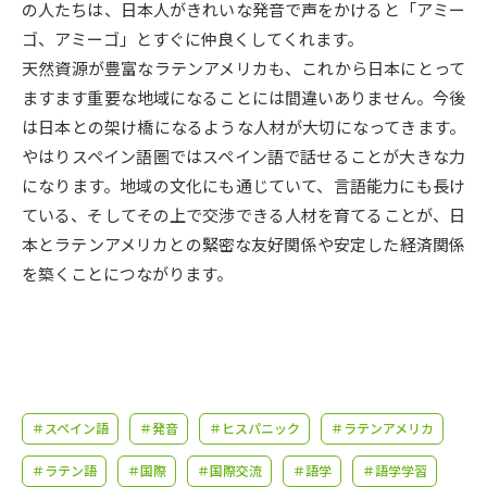
受験準備
資料検索
の人たちは、日本人がきれいな発音で声をかけると「アミー
ゴ、アミーゴ」とすぐに仲良くしてくれます。
天然資源が豊富なラテンアメリカも、これから日本にとって
志望校・出願校を調べる
ますます重要な地域になることには間違いありません。今後
は日本との架け橋になるような人材が大切になってきます。
併願校選び
受験スケジュールを立てよう
やはりスペイン語圏ではスペイン語で話せることが大きな力
になります。地域の文化にも通じていて、言語能力にも長け
先輩が入学を決めた理由
テレメール全国一斉進学調査
ている、そしてその上で交渉できる人材を育てることが、日
本とラテンアメリカとの緊密な友好関係や安定した経済関係
新生活お役立ちガイド
を築くことにつながります。
学問発見
学問検索
＃スペイン語
＃発音
＃ヒスパニック
＃ラテンアメリカ
大学で学びたい学問発見
＃ラテン語
＃国際
＃国際交流
＃語学
＃語学学習