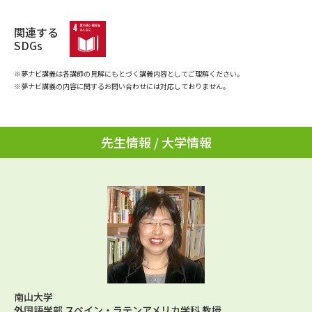
学問のミニ講義「夢ナビ講義」
学問分野解説
関連する
学問の教科書
夢ナビライブ
SDGs
※夢ナビ講義は各講師の見解にもとづく講義内容としてご理解ください。
ユーザーサポート
※夢ナビ講義の内容に関するお問い合わせには対応しておりません。
Ｑ＆Ａ よくあるご質問
大学進学IDについて
先生情報 / 大学情報
資料の料金の
受付内容・発送状況の確認
お支払いについて
テレメール
個人情報取扱規定
お支払いサイト
テレメール進学カタログ
特定商取引表記
訂正のご案内
南山大学
外国語学部 スペイン・ラテンアメリカ学科 教授