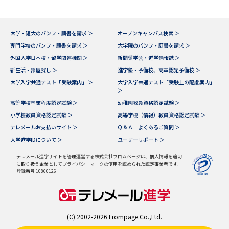
大学・短大のパンフ・願書を請求 ＞
オープンキャンパス検索 ＞
専門学校のパンフ・願書を請求 ＞
大学院のパンフ・願書を請求 ＞
外国大学日本校・留学関連機関 ＞
新聞奨学会・進学情報誌 ＞
新生活・部屋探し ＞
進学塾・予備校、高卒認定予備校 ＞
大学入学共通テスト「受験案内」 ＞
大学入学共通テスト「受験上の配慮案内」
＞
高等学校卒業程度認定試験 ＞
幼稚園教員資格認定試験 ＞
小学校教員資格認定試験 ＞
高等学校（情報）教員資格認定試験 ＞
テレメールお支払いサイト ＞
Ｑ＆Ａ よくあるご質問 ＞
大学進学IDについて ＞
ユーザーサポート ＞
テレメール進学サイトを管理運営する株式会社フロムページは、個人情報を適切
に取り扱う企業としてプライバシーマークの使用を認められた認定事業者です。
登録番号 10860126
(C) 2002-2026 Frompage.Co.,Ltd.