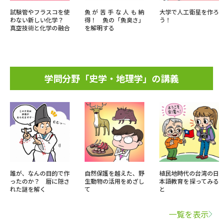
試験管やフラスコを使
魚が苦手な人も納
大学で人工衛星を作ろ
わない新しい化学？
得！ 魚の「魚臭さ」
う！
真空技術と化学の融合
を解明する
学問分野「史学・地理学」の講義
誰が、なんの目的で作
自然保護を越えた、野
植民地時代の台湾の日
ったのか？ 暦に隠さ
生動物の活用をめざし
本語教育を探ってみる
れた謎を解く
て
と
一覧を表示