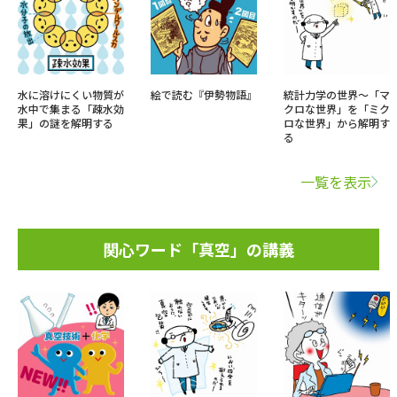
水に溶けにくい物質が
絵で読む『伊勢物語』
統計力学の世界～「マ
水中で集まる「疎水効
クロな世界」を「ミク
果」の謎を解明する
ロな世界」から解明す
る
一覧を表示
関心ワード「真空」の講義