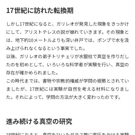
17世紀に訪れた転換期
データサイエンス特集
奨学金・特待生制度特集
しかし17世紀になると、ガリレオが発見した現象をきっかけ
デジタルパンフレット
進路の３択
にして、アリストテレスの説が崩れていきます。その現象と
は、地下約10メートルよりも深い井戸では、ポンプで水を汲
新学年スタート号特集ページ
新学年スタート号特集ページ
み上げられなくなるという事実でした。
（高3生用）
（高2生用）
以後、ガリレオの弟子トリチェリが水銀柱で真空を作りだし
SELFBRAND特集ページ
たのを初めとして、いろいろな科学者が実験を行い、真空の
存在が確かめられました。
オープンキャンパスなどを調べる
この時代までは、書物や宗教的権威が学問の根拠とされてい
ましたが、17世紀には実験が自然を考える材料になりまし
オープンキャンパス検索
実施プログラムから探す
た。それによって、学問の方法が大きく変わったのです。
来場型・Web型イベント特集
夢ナビライブ
進み続ける真空の研究
18世紀になると、真空をひいたガラス管に電圧をかける実験