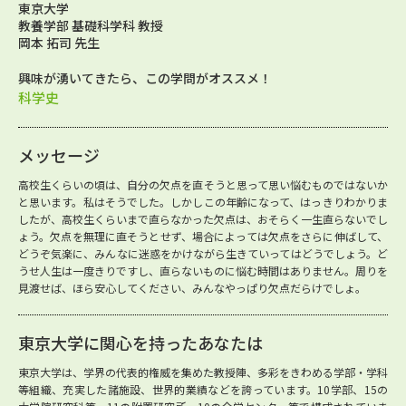
東京大学
教養学部 基礎科学科 教授
岡本 拓司 先生
興味が湧いてきたら、この学問がオススメ！
科学史
メッセージ
高校生くらいの頃は、自分の欠点を直そうと思って思い悩むものではないか
と思います。私はそうでした。しかしこの年齢になって、はっきりわかりま
したが、高校生くらいまで直らなかった欠点は、おそらく一生直らないでし
ょう。欠点を無理に直そうとせず、場合によっては欠点をさらに伸ばして、
どうぞ気楽に、みんなに迷惑をかけながら生きていってはどうでしょう。ど
うせ人生は一度きりですし、直らないものに悩む時間はありません。周りを
見渡せば、ほら安心してください、みんなやっぱり欠点だらけでしょ。
東京大学に関心を持ったあなたは
東京大学は、学界の代表的権威を集めた教授陣、多彩をきわめる学部・学科
等組織、充実した諸施設、世界的業績などを誇っています。10学部、15の