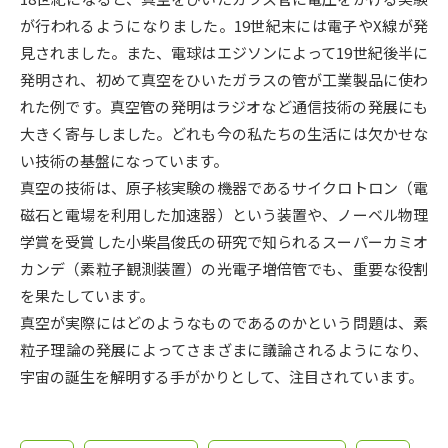
受験準備
資料検索
が行われるようになりました。19世紀末には電子やX線が発
見されました。また、電球はエジソンによって19世紀後半に
志望校・出願校を調べる
発明され、初めて真空をひいたガラスの管が工業製品に使わ
れた例です。真空管の発明はラジオなど通信技術の発展にも
併願校選び
受験スケジュールを立てよう
大きく寄与しました。どれも今の私たちの生活には欠かせな
い技術の基盤になっています。
先輩が入学を決めた理由
真空の技術は、原子核実験の機器であるサイクロトロン（電
テレメール全国一斉進学調査
磁石と電場を利用した加速器）という装置や、ノーベル物理
学賞を受賞した小柴昌俊氏の研究で知られるスーパーカミオ
新生活お役立ちガイド
カンデ（素粒子観測装置）の光電子増倍管でも、重要な役割
を果たしています。
学問発見
学問検索
真空が実際にはどのようなものであるのかという問題は、素
粒子理論の発展によってさまざまに議論されるようになり、
宇宙の誕生を解明する手がかりとして、注目されています。
大学で学びたい学問発見