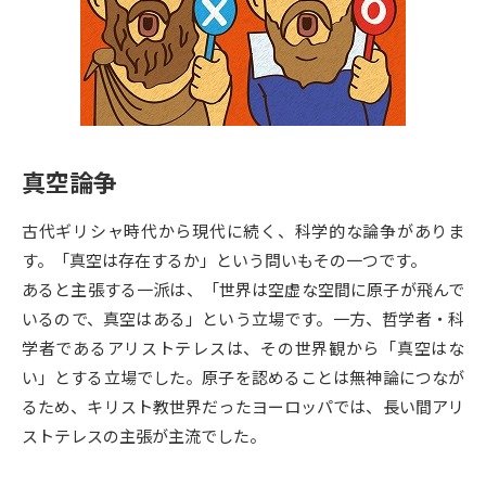
専門学校の資料請求
大学院の資料請求
大学入学共通テスト「受験案
留学・進学関連、塾・予備校
内」の請求
大学入学共通テスト「受験上の
高等学校卒業程度認定試験
配慮案内」の請求
真空論争
幼稚園教員資格認定試験
小学校教員資格認定試験
古代ギリシャ時代から現代に続く、科学的な論争がありま
高等学校（情報）教員資格認定
試験
す。「真空は存在するか」という問いもその一つです。
あると主張する一派は、「世界は空虚な空間に原子が飛んで
いるので、真空はある」という立場です。一方、哲学者・科
大学研究
大学検索
学者であるアリストテレスは、その世界観から「真空はな
い」とする立場でした。原子を認めることは無神論につなが
るため、キリスト教世界だったヨーロッパでは、長い間アリ
大学で学べる内容や特徴を調べる
ストテレスの主張が主流でした。
国際・グローバルに強い大学特
新増設大学・学部・学科特集
集