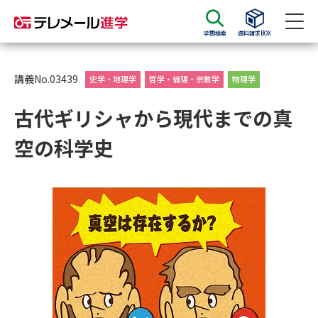
学問検索
資料請求BOX
資料請求
資料検索
講義No.03439
史学・地理学
哲学・倫理・宗教学
物理学
古代ギリシャから現代までの真
大学・短大の資料種類から請求
空の科学史
大学パンフ
学部・学科パンフ
総合型選抜・学校推薦型選抜 募
大学入学共通テスト利用選抜の
集要項＆願書
募集要項＆願書
過去問題集
大学・短大以外の資料から請求