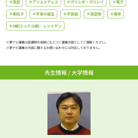
学問のミニ講義「夢ナビ講義」
＃真空
＃アリストテレス
＃ガリレオ・ガリレイ
学問分野解説
＃電子
＃素粒子
＃宇宙の誕生
＃宇宙論
＃真空管
＃電球
学問の教科書
夢ナビライブ
＃X線(エックス線)・レントゲン
ユーザーサポート
※夢ナビ講義は各講師の見解にもとづく講義内容としてご理解ください。
※夢ナビ講義の内容に関するお問い合わせには対応しておりません。
Ｑ＆Ａ よくあるご質問
大学進学IDについて
資料の料金の
受付内容・発送状況の確認
先生情報 / 大学情報
お支払いについて
テレメール
個人情報取扱規定
お支払いサイト
テレメール進学カタログ
特定商取引表記
訂正のご案内