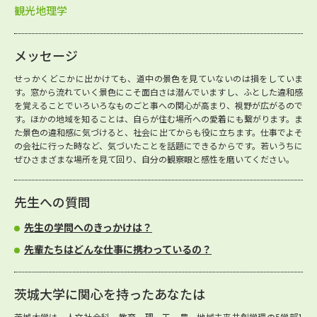
観光地理学
メッセージ
せっかくどこかに出かけても、道中の景色を見ていないのは損をしていま
す。窓から流れていく景色にこそ面白さは潜んでいますし、ふとした違和感
を覚えることでいろいろなものごと事への関心が高まり、視野が広がるので
す。ほかの地域を知ることは、自らが住む場所への愛着にも繋がります。ま
た景色の違和感に気づけると、社会に出てからも役に立ちます。仕事でよそ
の会社に行った時など、気づいたことを話題にできるからです。若いうちに
ぜひさまざまな場所を見て回り、自分の観察眼と感性を磨いてください。
先生への質問
先生の学問へのきっかけは？
先輩たちはどんな仕事に携わっているの？
茨城大学に関心を持ったあなたは
茨城大学は、人文社会科、教育、理、工、農、地域未来共創学環の5学部1