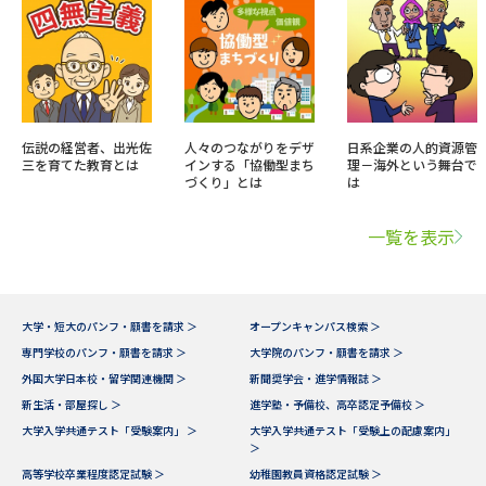
伝説の経営者、出光佐
人々のつながりをデザ
日系企業の人的資源管
三を育てた教育とは
インする「協働型まち
理－海外という舞台で
づくり」とは
は
一覧を表示
大学・短大のパンフ・願書を請求 ＞
オープンキャンパス検索 ＞
専門学校のパンフ・願書を請求 ＞
大学院のパンフ・願書を請求 ＞
外国大学日本校・留学関連機関 ＞
新聞奨学会・進学情報誌 ＞
新生活・部屋探し ＞
進学塾・予備校、高卒認定予備校 ＞
大学入学共通テスト「受験案内」 ＞
大学入学共通テスト「受験上の配慮案内」
＞
高等学校卒業程度認定試験 ＞
幼稚園教員資格認定試験 ＞