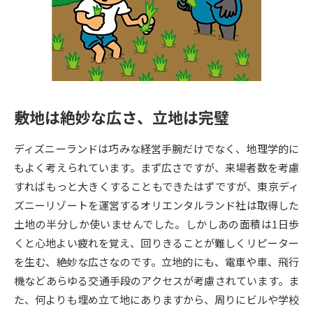
専門学校の資料請求
大学院の資料請求
大学入学共通テスト「受験案
留学・進学関連、塾・予備校
内」の請求
大学入学共通テスト「受験上の
高等学校卒業程度認定試験
配慮案内」の請求
敷地は絶妙な広さ、立地は完璧
幼稚園教員資格認定試験
小学校教員資格認定試験
ディズニーランドは巧みな経営手腕だけでなく、地理学的に
高等学校（情報）教員資格認定
試験
もよく考えられています。まず広さですが、来場者数を考慮
すればもっと大きくすることもできたはずですが、東京ディ
ズニーリゾートを運営するオリエンタルランド社は取得した
大学研究
大学検索
土地の半分しか使いませんでした。しかしあの面積は1日歩
くと心地よい疲れを覚え、回りきることが難しくリピーター
を生む、絶妙な広さなのです。立地的にも、電車や車、飛行
大学で学べる内容や特徴を調べる
機などあらゆる交通手段のアクセスが考慮されています。ま
国際・グローバルに強い大学特
た、何よりも埋め立て地にありますから、周りにビルや学校
新増設大学・学部・学科特集
集