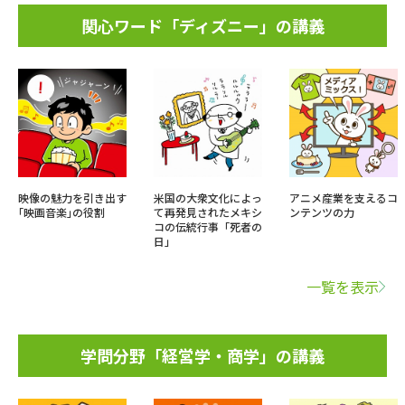
関心ワード「ディズニー」の講義
映像の魅力を引き出す
米国の大衆文化によっ
アニメ産業を支えるコ
｢映画音楽｣の役割
て再発見されたメキシ
ンテンツの力
コの伝統行事「死者の
日」
一覧を表示
学問分野「経営学・商学」の講義