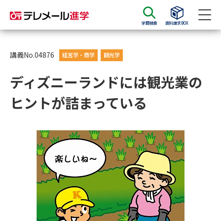
学問検索
資料請求BOX
資料請求
資料検索
講義No.04876
経営学・商学
観光学
ディズニーランドには観光業の
大学・短大の資料種類から請求
ヒントが詰まっている
大学パンフ
学部・学科パンフ
総合型選抜・学校推薦型選抜 募
大学入学共通テスト利用選抜の
集要項＆願書
募集要項＆願書
過去問題集
大学・短大以外の資料から請求