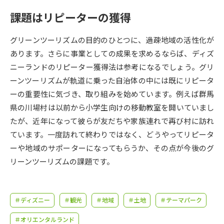
受験準備
資料検索
課題はリピーターの獲得
志望校・出願校を調べる
グリーンツーリズムの目的のひとつに、過疎地域の活性化が
あります。さらに事業としての成果を求めるならば、ディズ
併願校選び
受験スケジュールを立てよう
ニーランドのリピーター獲得法は参考になるでしょう。グリ
ーンツーリズムが軌道に乗った自治体の中には既にリピータ
先輩が入学を決めた理由
ーの重要性に気づき、取り組みを始めています。例えば群馬
テレメール全国一斉進学調査
県の川場村は以前から小学生向けの移動教室を開いていまし
たが、近年になって彼らが友だちや家族連れで再び村に訪れ
新生活お役立ちガイド
ています。一度訪れて終わりではなく、どうやってリピータ
ーや地域のサポーターになってもらうか、その点が今後のグ
学問発見
学問検索
リーンツーリズムの課題です。
大学で学びたい学問発見
＃ディズニー
＃観光
＃地域
＃土地
＃テーマパーク
＃オリエンタルランド