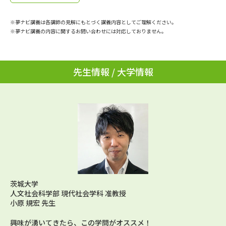
学問のミニ講義「夢ナビ講義」
学問分野解説
※夢ナビ講義は各講師の見解にもとづく講義内容としてご理解ください。
学問の教科書
夢ナビライブ
※夢ナビ講義の内容に関するお問い合わせには対応しておりません。
ユーザーサポート
先生情報 / 大学情報
Ｑ＆Ａ よくあるご質問
大学進学IDについて
資料の料金の
受付内容・発送状況の確認
お支払いについて
テレメール
個人情報取扱規定
お支払いサイト
テレメール進学カタログ
特定商取引表記
訂正のご案内
茨城大学
人文社会科学部 現代社会学科 准教授
小原 規宏 先生
興味が湧いてきたら、この学問がオススメ！