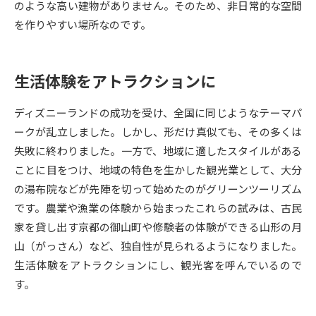
のような高い建物がありません。そのため、非日常的な空間
を作りやすい場所なのです。
データサイエンス特集
奨学金・特待生制度特集
デジタルパンフレット
進路の３択
生活体験をアトラクションに
新学年スタート号特集ページ
新学年スタート号特集ページ
ディズニーランドの成功を受け、全国に同じようなテーマパ
（高3生用）
（高2生用）
ークが乱立しました。しかし、形だけ真似ても、その多くは
SELFBRAND特集ページ
失敗に終わりました。一方で、地域に適したスタイルがある
ことに目をつけ、地域の特色を生かした観光業として、大分
オープンキャンパスなどを調べる
の湯布院などが先陣を切って始めたのがグリーンツーリズム
です。農業や漁業の体験から始まったこれらの試みは、古民
オープンキャンパス検索
実施プログラムから探す
家を貸し出す京都の御山町や修験者の体験ができる山形の月
山（がっさん）など、独自性が見られるようになりました。
来場型・Web型イベント特集
夢ナビライブ
生活体験をアトラクションにし、観光客を呼んでいるので
す。