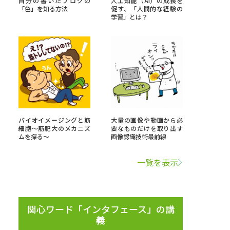
自分の書いたブログの
人工知能（AI）の成長を
「色」を知る方法
促す、「人間的な経験の
学習」とは？
」の請求
高等学校卒業程度認定試験
格認定試験
大学検索
バイオイメージングと筋
大量の画像や動画から必
細胞～筋肥大のメカニズ
要なものだけを取り出す
ムを探る～
画像認識技術最前線
べる
一覧を表示
ローバルに強い大学特集
制度特集
デジタルパンフレット
ジ（高3生用）
関心ワード「インタフェース」の講
義
）