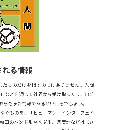
大学入学共通テスト「受験案内」の請求
大学入学共通テスト「受験上の配慮案内
幼稚園教員資格認定試験
小学校教員資
高等学校（情報）教員資格認定試験
大学研究
される情報
大学で学べる内容や特徴を調
れたものだけを指すのではありません。人間
感」などを通じて外界から受け取ったり、自分
新増設大学・学部・学科特集
国際・グ
れらもまた情報であるといえるでしょう。
データサイエンス特集
奨学金・特待生
つなぐものを、「ヒューマン・インターフェイ
進路の３択
新学年スタート号特集ペー
自動車のハンドルやペダル、速度計などはまさ
新学年スタート号特集ページ（高2生用