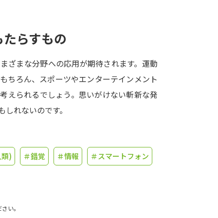
学問発見
もたらすもの
大学で学びたい学問発見
さまざまな分野への応用が期待されます。運動
はもちろん、スポーツやエンターテインメント
学問のミニ講義「夢ナビ講義」
学問分
も考えられるでしょう。思いがけない斬新な発
もしれないのです。
ユーザーサポート
類)
＃錯覚
＃情報
＃スマートフォン
Ｑ＆Ａ よくあるご質問
大学進学IDにつ
資料の料金の
お支払いについて
受付内容
個人情報取扱規定
特定商取引表記
お
ださい。
受験情報リンク