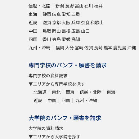
信越・北陸
新潟
長野
富山
石川
福井
東海
静岡
岐阜
愛知
三重
近畿
滋賀
京都
大阪
兵庫
奈良
和歌山
中国
鳥取
岡山
島根
広島
山口
四国
香川
徳島
愛媛
高知
九州・沖縄
福岡
大分
宮崎
佐賀
長崎
熊本
鹿児島
沖縄
専門学校のパンフ・願書を請求
専門学校の資料請求
▼エリアから専門学校を探す
北海道
東北
関東
信越・北陸
東海
近畿
中国
四国
九州・沖縄
大学院のパンフ・願書を請求
大学院の資料請求
▼エリアから大学院を探す