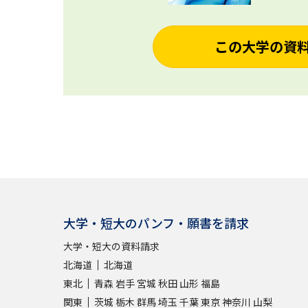
この大学の資
大学・短大のパンフ・願書を請求
大学・短大の資料請求
北海道
北海道
東北
青森
岩手
宮城
秋田
山形
福島
関東
茨城
栃木
群馬
埼玉
千葉
東京
神奈川
山梨