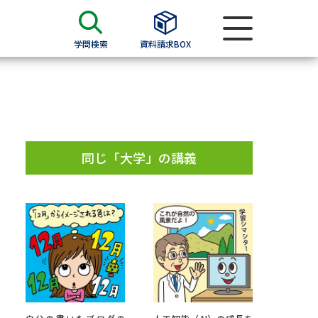
学問検索
資料請求BOX
資料検索
求
同じ「大学」の講義
願書
＆願書
過去問題集
求
留学・進学関連、塾・予備校