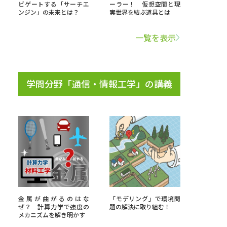
ビゲートする「サーチエ
ーラー！ 仮想空間と現
ンジン」の未来とは？
実世界を結ぶ道具とは
学問検索
一覧を表示
学問分野「通信・情報工学」の講義
野解説
学問の教科書
夢ナビライブ
いて
このサイトについて
・発送状況の確認
テレメール
お支払いサイト
金属が曲がるのはな
「モデリング」で環境問
問合せ先
テレメール進学カタログ
訂正のご案内
ぜ？ 計算力学で強度の
題の解決に取り組む！
メカニズムを解き明かす