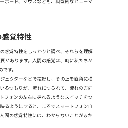
キーボード、マウスなども、典型的なヒューマ
SELFBRAND特集ページ
オープンキャンパスなどを調
の感覚特性
オープンキャンパス検索
実施プログラ
来場型・Web型イベント特集
夢ナビ
間の感覚特性をしっかりと調べ、それらを理解
必要があります。人間の感覚は、時に私たちが
のです。
受験準備
ロジェクターなどで投影し、その上を直角に横
ているつもりが、流れにつられて、流れの方向
志望校・出願校を調べる
ートフォンの左右に握れるようなスイッチをつ
が映るようにすると、まるでスマートフォン自
併願校選び
受験スケジュールを立てよ
。人間の感覚特性には、わからないことがまだ
テレメール全国一斉進学調査
新生活お