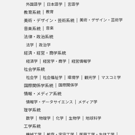
外国語学
日本語学
言語学
教育
教育系統
美術・デザイン・芸術学
美術・デザイン・芸術系統
音楽
音楽系統
法律・政治系統
法学
政治学
経済・経営・商学系統
経済学
経営学・商学
経営情報学
社会学系統
社会学
社会福祉学
環境学
観光学
マスコミ学
国際関係学
国際関係学系統
情報・メディア系統
情報学・データサイエンス
メディア学
理学系統
数学
物理学
化学
生物学
地球科学
工学系統
機械工学
航空・宇宙工学
医用工学・生体工学