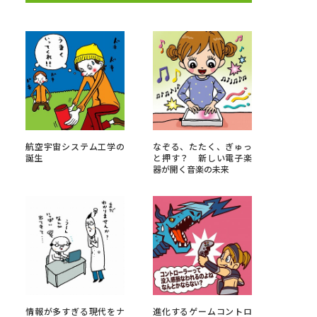
べる
ムから探す
ライブ
航空宇宙システム工学の
なぞる、たたく、ぎゅっ
誕生
と押す？ 新しい電子楽
器が開く音楽の未来
資料検索
う
先輩が入学を決めた理由
役立ちガイド
情報が多すぎる現代をナ
進化するゲームコントロ