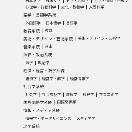
日本文学
外国文学
史学・地理学
哲学・倫理・宗教学
心理学・行動科学
文化・教養学
人間科学
語学・言語学系統
外国語学
日本語学
言語学
教育
教育系統
美術・デザイン・芸術学
美術・デザイン・芸術系統
音楽
音楽系統
法律・政治系統
法学
政治学
経済・経営・商学系統
経済学
経営学・商学
経営情報学
社会学系統
社会学
社会福祉学
環境学
観光学
マスコミ学
国際関係学
国際関係学系統
情報・メディア系統
情報学・データサイエンス
メディア学
理学系統