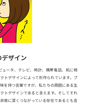
大学入学共通テスト「受験案内」の請求
大学入学共通テスト「受験上の配慮案内
幼稚園教員資格認定試験
小学校教員資
高等学校（情報）教員資格認定試験
大学研究
のデザイン
大学で学べる内容や特徴を調
ピュータ、テレビ、時計、携帯電話、机に椅
ダクトデザインによって形作られています。プ
新増設大学・学部・学科特集
国際・グ
意味を持つ言葉ですが、私たちの周囲にある生
データサイエンス特集
奨学金・特待生
ダクトデザインであると言えます。そしてそれ
進路の３択
新学年スタート号特集ペー
と非常に深くつながっている存在であるとも言
新学年スタート号特集ページ（高2生用