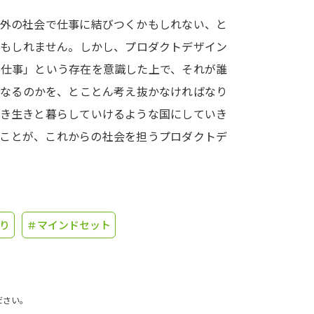
て外の社会で仕事に結びつくかもしれない、と
学問発見
かもしれません。しかし、プロダクトデザイン
「仕事」という存在を意識した上で、それが誰
大学で学びたい学問発見
になるのかを、とことん考え抜かなければなり
生き生きと暮らしていけるような国にしていき
学問のミニ講義「夢ナビ講義」
学問分
くことが、これからの社会を担うプロダクトデ
ユーザーサポート
り
＃マインドセット
Ｑ＆Ａ よくあるご質問
大学進学IDにつ
資料の料金の
お支払いについて
受付内容
個人情報取扱規定
特定商取引表記
お
ださい。
受験情報リンク