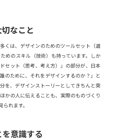
SELFBRAND特集ページ
オープンキャンパスなどを調
大切なこと
オープンキャンパス検索
実施プログラ
の多くは、デザインのためのツールセット（道
来場型・Web型イベント特集
夢ナビ
すためのスキル（技術）も持っています。しか
ンドセット（思考、考え方）」の部分が、日本
、誰のために、それをデザインするのか？」と
受験準備
部分を、デザインストーリーとしてきちんと突
をほかの人に伝えることも、実際のものづくり
志望校・出願校を調べる
見られます。
併願校選び
受験スケジュールを立てよ
テレメール全国一斉進学調査
新生活お
とを意識する