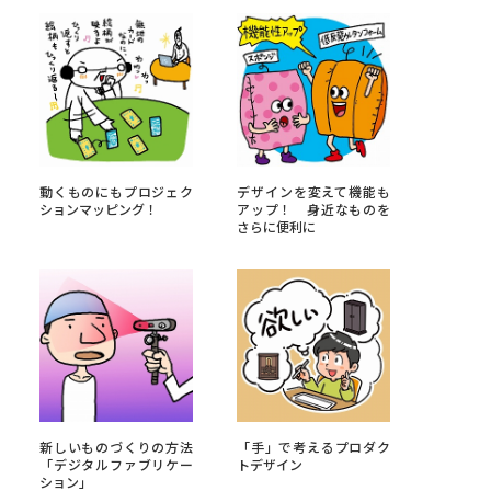
べる
ムから探す
ライブ
動くものにもプロジェク
デザインを変えて機能も
ションマッピング！
アップ！ 身近なものを
さらに便利に
資料検索
う
先輩が入学を決めた理由
役立ちガイド
新しいものづくりの方法
「手」で考えるプロダク
「デジタルファブリケー
トデザイン
ション」