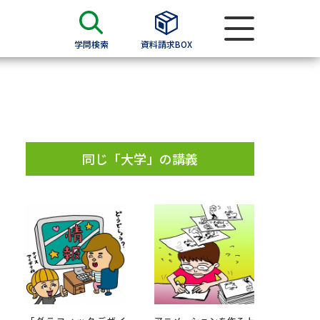
学問検索
資料請求BOX
資料検索
求
同じ「大学」の講義
願書
＆願書
過去問題集
求
留学・進学関連、塾・予備校