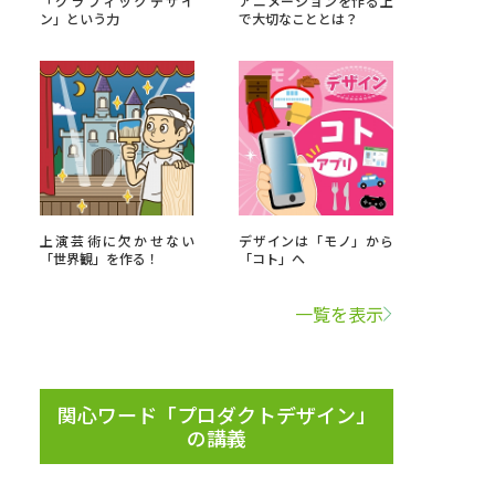
「グラフィックデザイ
アニメーションを作る上
ン」という力
で大切なこととは？
」の請求
高等学校卒業程度認定試験
格認定試験
大学検索
上演芸術に欠かせない
デザインは「モノ」から
「世界観」を作る！
「コト」へ
べる
一覧を表示
ローバルに強い大学特集
制度特集
デジタルパンフレット
関心ワード「プロダクトデザイン」
の講義
ジ（高3生用）
）