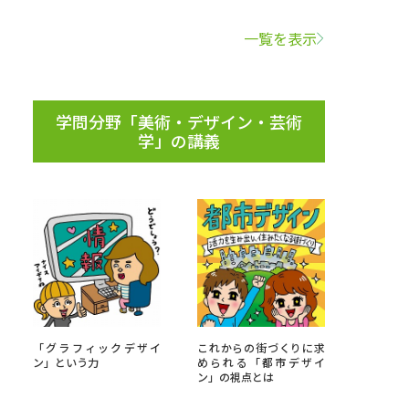
一覧を表示
学問検索
学問分野「美術・デザイン・芸術
学」の講義
野解説
学問の教科書
夢ナビライブ
いて
このサイトについて
・発送状況の確認
テレメール
お支払いサイト
「グラフィックデザイ
これからの街づくりに求
問合せ先
テレメール進学カタログ
訂正のご案内
ン」という力
められる「都市デザイ
ン」の視点とは