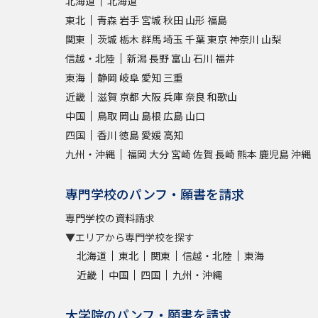
北海道
北海道
東北
青森
岩手
宮城
秋田
山形
福島
関東
茨城
栃木
群馬
埼玉
千葉
東京
神奈川
山梨
信越・北陸
新潟
長野
富山
石川
福井
東海
静岡
岐阜
愛知
三重
近畿
滋賀
京都
大阪
兵庫
奈良
和歌山
中国
鳥取
岡山
島根
広島
山口
四国
香川
徳島
愛媛
高知
九州・沖縄
福岡
大分
宮崎
佐賀
長崎
熊本
鹿児島
沖縄
専門学校のパンフ・願書を請求
専門学校の資料請求
▼エリアから専門学校を探す
北海道
東北
関東
信越・北陸
東海
近畿
中国
四国
九州・沖縄
大学院のパンフ・願書を請求