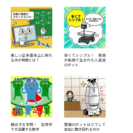
べる
ムから探す
ライブ
美しい正多面体上に表れ
安くてシンプル！ 発想
る点の特徴とは？
の転換で生まれた人追従
ロボット
資料検索
う
先輩が入学を決めた理由
役立ちガイド
融合する学問！ 生物学
警備ロボットはどうして
で大活躍する数学
自在に動き回れるのか