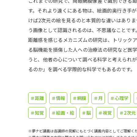
これまでの研究で、両眼網膜像差で識別できる
す。それより遠くにある物は、絵画的奥行き手
けば2次元の絵を見るのと本質的な違いはあり
う画像として認識されるのは、不思議なことです
距離感を感じるメカニズムの研究は、トリック
る脳機能を損傷した人への治療法の研究など医
うと、他者の心について調べる科学と考えられ
るのか」を調べる学際的な科学でもあるのです。
＃距離
＃情報
＃網膜
＃月
＃心理学
＃知覚
＃絵画・絵
＃脳
＃視覚
＃2次元
※夢ナビ講義は各講師の見解にもとづく講義内容としてご理解く