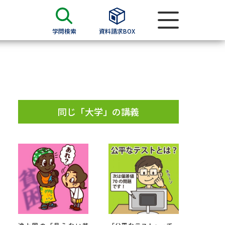
学問検索
資料請求BOX
資料検索
求
同じ「大学」の講義
願書
＆願書
過去問題集
求
留学・進学関連、塾・予備校