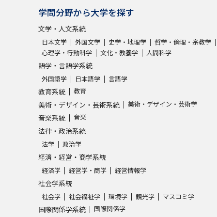
学問分野から大学を探す
文学・人文系統
日本文学
外国文学
史学・地理学
哲学・倫理・宗教学
心理学・行動科学
文化・教養学
人間科学
語学・言語学系統
外国語学
日本語学
言語学
教育
教育系統
美術・デザイン・芸術学
美術・デザイン・芸術系統
音楽
音楽系統
法律・政治系統
法学
政治学
経済・経営・商学系統
経済学
経営学・商学
経営情報学
社会学系統
社会学
社会福祉学
環境学
観光学
マスコミ学
国際関係学
国際関係学系統