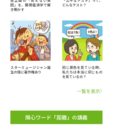
途上国の「見えない貧
「公平なテスト」って、
困」を、開発経済学で解
どんなテスト？
き明かす
」の請求
高等学校卒業程度認定試験
格認定試験
大学検索
スターミュージシャン誕
同じ景色を見ている時、
生の陰に著作権あり
私たちは本当に同じもの
を見ているの？
べる
一覧を表示
ローバルに強い大学特集
制度特集
デジタルパンフレット
ジ（高3生用）
関心ワード「距離」の講義
）