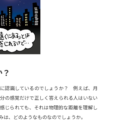
大学入学共通テスト「受験案内」の請求
大学入学共通テスト「受験上の配慮案内
幼稚園教員資格認定試験
小学校教員資
高等学校（情報）教員資格認定試験
大学研究
か？
大学で学べる内容や特徴を調
うに認識しているのでしょうか？ 例えば、月
自分の感覚だけで正しく答えられる人はいない
新増設大学・学部・学科特集
国際・グ
と感じられても、それは物理的な距離を理解し
データサイエンス特集
奨学金・特待生
みは、どのようなものなのでしょうか。
進路の３択
新学年スタート号特集ペー
新学年スタート号特集ページ（高2生用