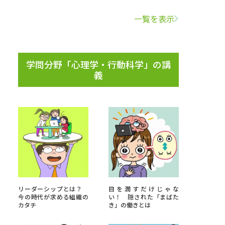
一覧を表示
学問検索
学問分野「心理学・行動科学」の講
義
野解説
学問の教科書
夢ナビライブ
いて
このサイトについて
・発送状況の確認
テレメール
お支払いサイト
リーダーシップとは？
目を潤すだけじゃな
今の時代が求める組織の
い！ 隠された「まばた
問合せ先
テレメール進学カタログ
訂正のご案内
カタチ
き」の働きとは