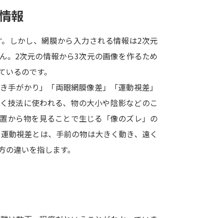
SELFBRAND特集ページ
情報
オープンキャンパスなどを調
す。しかし、網膜から入力される情報は2次元
ん。2次元の情報から3次元の画像を作るため
オープンキャンパス検索
実施プログラ
ているのです。
来場型・Web型イベント特集
夢ナビ
行き手がかり」「両眼網膜像差」「運動視差」
描く技法に使われる、物の大小や陰影などのこ
位置から物を見ることで生じる「像のズレ」の
受験準備
。運動視差とは、手前の物は大きく動き、遠く
方の違いを指します。
志望校・出願校を調べる
併願校選び
受験スケジュールを立てよ
テレメール全国一斉進学調査
新生活お