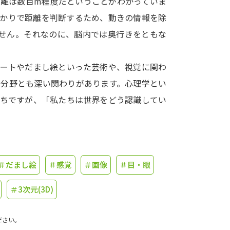
距離は数百m程度だということがわかっていま
がかりで距離を判断するため、動きの情報を除
学問発見
ません。それなのに、脳内では奥行きをともな
。
大学で学びたい学問発見
アートやだまし絵といった芸術や、視覚に関わ
学分野とも深い関わりがあります。心理学とい
学問のミニ講義「夢ナビ講義」
学問分
がちですが、「私たちは世界をどう認識してい
ユーザーサポート
＃だまし絵
＃感覚
＃画像
＃目・眼
Ｑ＆Ａ よくあるご質問
大学進学IDにつ
資料の料金の
お支払いについて
受付内容
＃3次元(3D)
個人情報取扱規定
特定商取引表記
お
ださい。
受験情報リンク