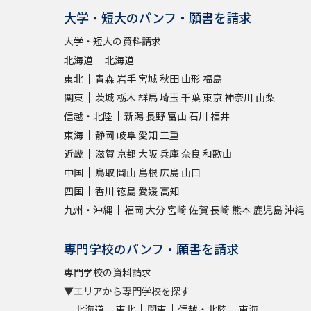
大学・短大のパンフ・願書を請求
大学・短大の資料請求
北海道
北海道
東北
青森
岩手
宮城
秋田
山形
福島
関東
茨城
栃木
群馬
埼玉
千葉
東京
神奈川
山梨
信越・北陸
新潟
長野
富山
石川
福井
東海
静岡
岐阜
愛知
三重
近畿
滋賀
京都
大阪
兵庫
奈良
和歌山
中国
鳥取
岡山
島根
広島
山口
四国
香川
徳島
愛媛
高知
九州・沖縄
福岡
大分
宮崎
佐賀
長崎
熊本
鹿児島
沖縄
専門学校のパンフ・願書を請求
専門学校の資料請求
▼エリアから専門学校を探す
北海道
東北
関東
信越・北陸
東海