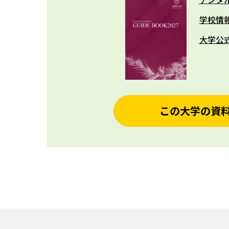
学校情
大学公
この大学の資