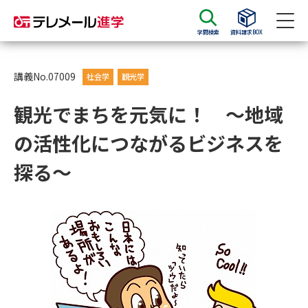
学問検索
資料請求BOX
資料請求
資料検索
講義No.07009
社会学
観光学
観光でまちを元気に！ ～地域
大学・短大の資料種類から請求
の活性化につながるビジネスを
大学パンフ
学部・学科パンフ
探る～
総合型選抜・学校推薦型選抜 募
大学入学共通テスト利用選抜の
集要項＆願書
募集要項＆願書
過去問題集
大学・短大以外の資料から請求