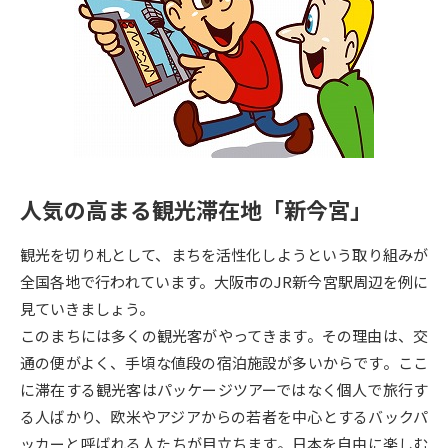
専門学校の資料請求
大学院の資料請求
大学入学共通テスト「受験案
留学・進学関連、塾・予備校
内」の請求
大学入学共通テスト「受験上の
高等学校卒業程度認定試験
配慮案内」の請求
幼稚園教員資格認定試験
小学校教員資格認定試験
人気の高まる観光滞在地「新今宮」
高等学校（情報）教員資格認定
試験
観光を切り札として、まちを活性化しようという取り組みが
全国各地で行われています。大阪市のJR新今宮駅周辺を例に
大学研究
大学検索
見ていきましょう。
このまちには多くの観光客がやってきます。その理由は、交
通の便がよく、手頃な値段の宿泊施設が多いからです。ここ
大学で学べる内容や特徴を調べる
に滞在する観光客はパッケージツアーではなく個人で旅行す
る人ばかり、欧米やアジアからの若者を中心とするバックパ
国際・グローバルに強い大学特
新増設大学・学部・学科特集
ッカーと呼ばれる人たちが目立ちます。日本を自由に楽しむ
集