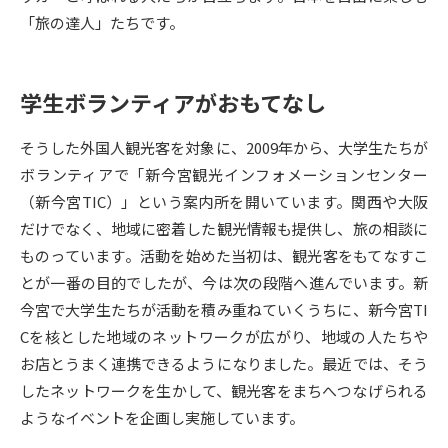
「旅の達人」たちです。
データサイエンス特集
奨学金・特待生制度特集
学生ボランティアがおもてなし
デジタルパンフレット
進路の３択
新学年スタート号特集ページ
新学年スタート号特集ページ
そうした外国人観光客を対象に、2009年から、大学生たちが
（高3生用）
（高2生用）
ボランティアで「新今宮観光インフォメーションセンター
（新今宮TIC）」という案内所を開いています。関西や大阪
SELFBRAND特集ページ
だけでなく、地域に密着した観光情報も提供し、旅の相談に
ものっています。活動を始めた当初は、観光客をもてなすこ
オープンキャンパスなどを調べる
とが一番の目的でしたが、今は次の段階へ進んでいます。新
今宮で大学生たちが活動を積み重ねていくうちに、新今宮TI
オープンキャンパス検索
実施プログラムから探す
Cを核とした地域のネットワークが広がり、地域の人たちや
お店とうまく連携できるようになりました。最近では、そう
来場型・Web型イベント特集
夢ナビライブ
したネットワークを生かして、観光客をまちへつなげられる
ようなイベントを企画し実施しています。