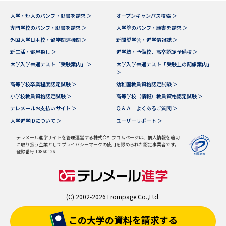
大学・短大のパンフ・願書を請求 ＞
オープンキャンパス検索 ＞
専門学校のパンフ・願書を請求 ＞
大学院のパンフ・願書を請求 ＞
外国大学日本校・留学関連機関 ＞
新聞奨学会・進学情報誌 ＞
新生活・部屋探し ＞
進学塾・予備校、高卒認定予備校 ＞
大学入学共通テスト「受験案内」 ＞
大学入学共通テスト「受験上の配慮案内」
＞
高等学校卒業程度認定試験 ＞
幼稚園教員資格認定試験 ＞
小学校教員資格認定試験 ＞
高等学校（情報）教員資格認定試験 ＞
テレメールお支払いサイト ＞
Ｑ＆Ａ よくあるご質問 ＞
大学進学IDについて ＞
ユーザーサポート ＞
テレメール進学サイトを管理運営する株式会社フロムページは、個人情報を適切
に取り扱う企業としてプライバシーマークの使用を認められた認定事業者です。
登録番号 10860126
(C) 2002-2026 Frompage.Co.,Ltd.
この大学の資料を
請求する