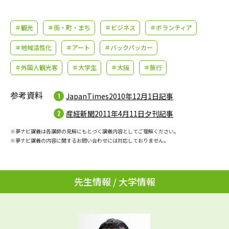
学問のミニ講義「夢ナビ講義」
学問分野解説
＃観光
＃街・町・まち
＃ビジネス
＃ボランティア
学問の教科書
夢ナビライブ
＃地域活性化
＃アート
＃バックパッカー
ユーザーサポート
＃外国人観光客
＃大学生
＃大阪
＃旅行
Ｑ＆Ａ よくあるご質問
大学進学IDについて
参考資料
JapanTimes2010年12月1日記事
資料の料金の
産経新聞2011年4月11日夕刊記事
受付内容・発送状況の確認
お支払いについて
※夢ナビ講義は各講師の見解にもとづく講義内容としてご理解ください。
テレメール
※夢ナビ講義の内容に関するお問い合わせには対応しておりません。
個人情報取扱規定
お支払いサイト
テレメール進学カタログ
特定商取引表記
訂正のご案内
先生情報 / 大学情報