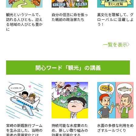
観光というツールで、
自分の信念に命を張っ
異文化を理解して、グ
訪れる人びとも、迎え
た戦前の政治家たち
ローバルに活躍しよ
る地域の人びとも豊か
う！
に
一覧を表示
関心ワード「観光」の講義
宮崎の新婚旅行ブーム
持続可能な水産業のた
水面の多様な利用をめ
を生み出した、当時の
め、新しい取り組みの
ざすルールづくり
若者の意識変化とは
効果を可視化する