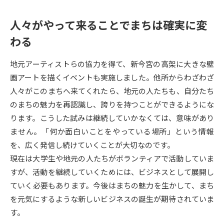
受験準備
資料検索
人々がやって来ることでまちは確実に変
わる
志望校・出願校を調べる
地元アーティストらの協力を得て、新今宮の高架に大きな壁
併願校選び
受験スケジュールを立てよう
画アートを描くイベントも実施しました。他所からわざわざ
人々がこのまちへ来てくれたら、地元の人たちも、自分たち
先輩が入学を決めた理由
テレメール全国一斉進学調査
のまちの魅力を再認識し、誇りを持つことができるようにな
ります。こうした試みは継続していかなくては、意味があり
新生活お役立ちガイド
ません。「何か面白いことをやっている場所」という情報
を、広く発信し続けていくことが大切なのです。
現在は大学生や地元の人たちがボランティアで活動していま
学問発見
学問検索
すが、活動を継続していくためには、ビジネスとして展開し
ていく必要もあります。今後はまちの魅力を生かして、まち
を元気にするような新しいビジネスの誕生が期待されていま
大学で学びたい学問発見
す。