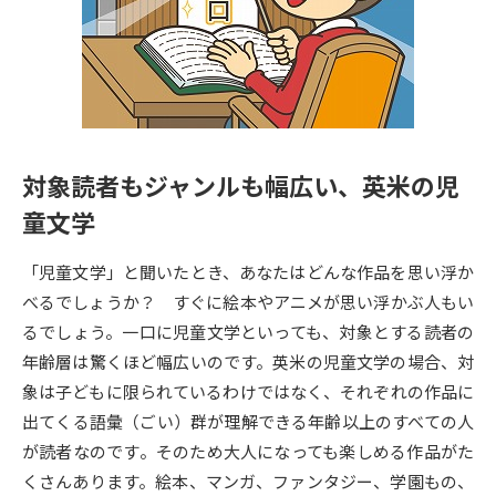
専門学校の資料請求
大学院の資料請求
大学入学共通テスト「受験案
留学・進学関連、塾・予備校
内」の請求
大学入学共通テスト「受験上の
高等学校卒業程度認定試験
配慮案内」の請求
対象読者もジャンルも幅広い、英米の児
幼稚園教員資格認定試験
小学校教員資格認定試験
童文学
高等学校（情報）教員資格認定
試験
「児童文学」と聞いたとき、あなたはどんな作品を思い浮か
べるでしょうか？ すぐに絵本やアニメが思い浮かぶ人もい
るでしょう。一口に児童文学といっても、対象とする読者の
大学研究
大学検索
年齢層は驚くほど幅広いのです。英米の児童文学の場合、対
象は子どもに限られているわけではなく、それぞれの作品に
大学で学べる内容や特徴を調べる
出てくる語彙（ごい）群が理解できる年齢以上のすべての人
が読者なのです。そのため大人になっても楽しめる作品がた
国際・グローバルに強い大学特
くさんあります。絵本、マンガ、ファンタジー、学園もの、
新増設大学・学部・学科特集
集