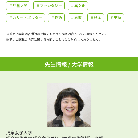
学問のミニ講義「夢ナビ講義」
学問分野解説
＃児童文学
＃ファンタジー
＃異文化
＃ハリー・ポッター
＃物語
＃原書
＃絵本
＃英語
学問の教科書
夢ナビライブ
※夢ナビ講義は各講師の見解にもとづく講義内容としてご理解ください。
ユーザーサポート
※夢ナビ講義の内容に関するお問い合わせには対応しておりません。
Ｑ＆Ａ よくあるご質問
大学進学IDについて
先生情報 / 大学情報
資料の料金の
受付内容・発送状況の確認
お支払いについて
テレメール
個人情報取扱規定
お支払いサイト
テレメール進学カタログ
特定商取引表記
訂正のご案内
清泉女子大学