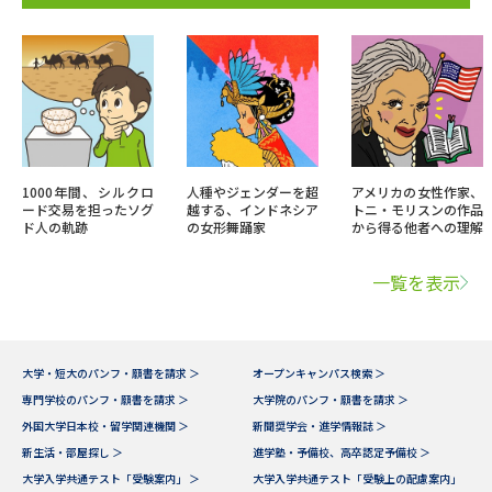
1000年間、シルクロ
人種やジェンダーを超
アメリカの女性作家、
ード交易を担ったソグ
越する、インドネシア
トニ・モリスンの作品
ド人の軌跡
の女形舞踊家
から得る他者への理解
一覧を表示
大学・短大のパンフ・願書を請求 ＞
オープンキャンパス検索 ＞
専門学校のパンフ・願書を請求 ＞
大学院のパンフ・願書を請求 ＞
外国大学日本校・留学関連機関 ＞
新聞奨学会・進学情報誌 ＞
新生活・部屋探し ＞
進学塾・予備校、高卒認定予備校 ＞
大学入学共通テスト「受験案内」 ＞
大学入学共通テスト「受験上の配慮案内」