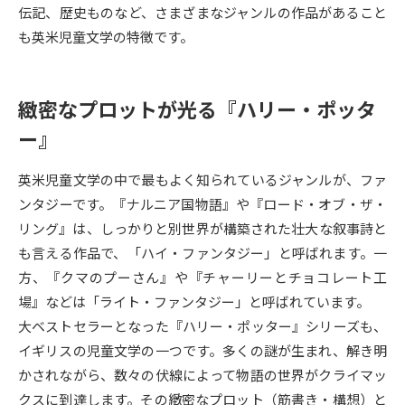
伝記、歴史ものなど、さまざまなジャンルの作品があること
も英米児童文学の特徴です。
データサイエンス特集
奨学金・特待生制度特集
デジタルパンフレット
進路の３択
緻密なプロットが光る『ハリー・ポッタ
新学年スタート号特集ページ
新学年スタート号特集ページ
ー』
（高3生用）
（高2生用）
英米児童文学の中で最もよく知られているジャンルが、ファ
SELFBRAND特集ページ
ンタジーです。『ナルニア国物語』や『ロード・オブ・ザ・
リング』は、しっかりと別世界が構築された壮大な叙事詩と
オープンキャンパスなどを調べる
も言える作品で、「ハイ・ファンタジー」と呼ばれます。一
方、『クマのプーさん』や『チャーリーとチョコレート工
オープンキャンパス検索
実施プログラムから探す
場』などは「ライト・ファンタジー」と呼ばれています。
大ベストセラーとなった『ハリー・ポッター』シリーズも、
来場型・Web型イベント特集
夢ナビライブ
イギリスの児童文学の一つです。多くの謎が生まれ、解き明
かされながら、数々の伏線によって物語の世界がクライマッ
クスに到達します。その緻密なプロット（筋書き・構想）と