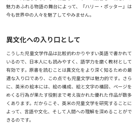
受験準備
資料検索
魅力あふれる物語の舞台によって、『ハリー・ポッター』は
今も世界中の人々を魅了してやみません。
志望校・出願校を調べる
異文化への入り口として
併願校選び
受験スケジュールを立てよう
こうした児童文学作品は比較的わかりやすい英語で書かれて
先輩が入学を決めた理由
テレメール全国一斉進学調査
いるので、日本人にも読みやすく、語学力を磨く教材として
有効です。原書を読むことは異文化をより深く知るための最
新生活お役立ちガイド
適な入り口であり、この点でも児童文学は魅力的です。さら
に、英米の絵本には、絵の構成、絵と文字の構図、ページを
めくる行為が果たす役割まで考え抜かれた優れた作品が数多
学問発見
学問検索
くあります。だからこそ、英米の児童文学を研究することに
よって、言語や文化、そして人間への理解を深めることがで
きるのです。
大学で学びたい学問発見