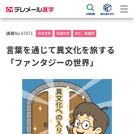
学問検索
資料請求BOX
資料請求
資料検索
講義No.07071
日本文学
外国文学
文化・教養学
言葉を通じて異文化を旅する
大学・短大の資料種類から請求
「ファンタジーの世界」
大学パンフ
学部・学科パンフ
総合型選抜・学校推薦型選抜 募
大学入学共通テスト利用選抜の
集要項＆願書
募集要項＆願書
過去問題集
大学・短大以外の資料から請求