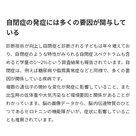
データサイエンス特集
奨学金・特待生制度特集
自閉症の発症には多くの要因が関与して
デジタルパンフレット
進路の３択
いる
新学年スタート号特集ページ
新学年スタート号特集ページ
診断技術が向上し自閉症と診断される子どもは年々増えてお
（高3生用）
（高2生用）
り、自閉症のような特性がみられる自閉症スペクトラムも含
めると学童の1～2％という調査結果も報告されています。自
SELFBRAND特集ページ
閉症は、例えば糖尿病や脂質異常症などと同様で、多くの要
オープンキャンパスなどを調べる
因が関係している疾病です。
複数の遺伝子の微妙な変化が発症に影響していること、また
オープンキャンパス検索
出生時の低体重や大気汚染など環境要因と関係があることが
実施プログラムから探す
わかっています。脳の画像データから、脳内伝達物質のひと
つであるセロトニンの機能障がいが、症状に影響しているこ
来場型・Web型イベント特集
夢ナビライブ
とも推察されています。