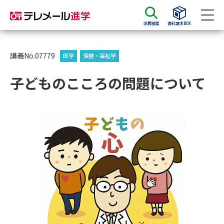
学問検索
資料請求BOX
資料請求
資料検索
講義No.07779
医学
保健・福祉学
子どものこころの問題について
大学・短大の資料種類から請求
大学パンフ
学部・学科パンフ
総合型選抜・学校推薦型選抜 募
大学入学共通テスト利用選抜の
集要項＆願書
募集要項＆願書
過去問題集
大学・短大以外の資料から請求