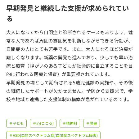
受験準備
資料検索
早期発見と継続した支援が求められてい
る
志望校・出願校を調べる
大人になってから自閉症と診断されるケースもあります。健
常な人であれば周囲の雰囲気を判断しながらできる行動が、
併願校選び
受験スケジュールを立てよう
自閉症の人はとても苦手です。また、大人になるほど治療が
難しくなります。新薬の開発も進んでおり、少しでも早い治
先輩が入学を決めた理由
テレメール全国一斉進学調査
療と療育（障がいのある子どもが社会的に自立することを目
的に行われる医療と保育）が重要視されています。
新生活お役立ちガイド
早期発見の場として期待される5歳児健診の実施や、その後
の継続したサポートが欠かせません。予防から支援まで、学
校や地域と連携した支援体制の構築が急がれているのです。
学問発見
学問検索
＃子ども
＃心(こころ)
＃精神科
＃障害
大学で学びたい学問発見
＃ASD(自閉スペクトラム症/自閉症スペクトラム障害)