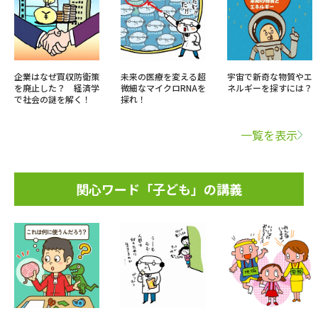
企業はなぜ買収防衛策
未来の医療を変える超
宇宙で新奇な物質やエ
を廃止した？ 経済学
微細なマイクロRNAを
ネルギーを探すには？
で社会の謎を解く！
探れ！
一覧を表示
関心ワード「子ども」の講義