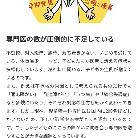
専門学校の資料請求
大学院の資料請求
大学入学共通テスト「受験案
留学・進学関連、塾・予備校
内」の請求
大学入学共通テスト「受験上の
高等学校卒業程度認定試験
専門医の数が圧倒的に不足している
配慮案内」の請求
幼稚園教員資格認定試験
小学校教員資格認定試験
不登校、対人恐怖、虐待、落ち着きがない、いじめを受けて
いる、体重減少……など、子どもたちが医者に訴える症状も
高等学校（情報）教員資格認定
多様化しています。精神科に関わる、子どもの症例が増えて
試験
いるのです。
また、例えば不登校の原因として考えられるものだけでも
大学研究
大学検索
「適応障がい」「発達障がい」「うつ病」や「統合失調症」
など多岐にわたり、それぞれ対応の仕方も細かく変わってき
ます。しかし現在、児童精神科専門医は国内に200名ほどし
大学で学べる内容や特徴を調べる
かいないため、正しい診断や治療がとても遅れているので
す。こうした子どものこころの障がいに向き合う専門医を増
国際・グローバルに強い大学特
新増設大学・学部・学科特集
やすことが大きな課題となっています。
集