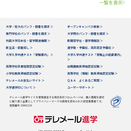
一覧を表示
大学・短大のパンフ・願書を請求 ＞
オープンキャンパス検索 ＞
専門学校のパンフ・願書を請求 ＞
大学院のパンフ・願書を請求 ＞
外国大学日本校・留学関連機関 ＞
新聞奨学会・進学情報誌 ＞
新生活・部屋探し ＞
進学塾・予備校、高卒認定予備校 ＞
大学入学共通テスト「受験案内」 ＞
大学入学共通テスト「受験上の配慮案内」
＞
高等学校卒業程度認定試験 ＞
幼稚園教員資格認定試験 ＞
小学校教員資格認定試験 ＞
高等学校（情報）教員資格認定試験 ＞
テレメールお支払いサイト ＞
Ｑ＆Ａ よくあるご質問 ＞
大学進学IDについて ＞
ユーザーサポート ＞
テレメール進学サイトを管理運営する株式会社フロムページは、個人情報を適切
に取り扱う企業としてプライバシーマークの使用を認められた認定事業者です。
登録番号 10860126