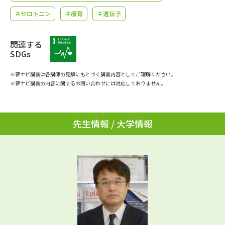
学問のミニ講義「夢ナビ講義」
学問分野解説
＃セロトニン
＃療育
＃遺伝子
学問の教科書
夢ナビライブ
関連する
SDGs
ユーザーサポート
※夢ナビ講義は各講師の見解にもとづく講義内容としてご理解ください。
※夢ナビ講義の内容に関するお問い合わせには対応しておりません。
Ｑ＆Ａ よくあるご質問
大学進学IDについて
資料の料金の
受付内容・発送状況の確認
お支払いについて
先生情報 / 大学情報
テレメール
個人情報取扱規定
お支払いサイト
テレメール進学カタログ
特定商取引表記
訂正のご案内