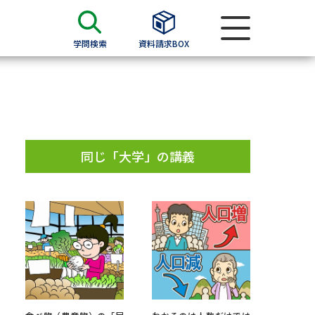
学問検索
資料請求BOX
資料検索
求
同じ「大学」の講義
願書
＆願書
過去問題集
求
留学・進学関連、塾・予備校