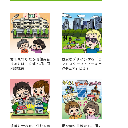
べる
ムから探す
ライブ
文化を守りながら住み続
風景をデザインする「ラ
けるには 京都・堀川団
ンドスケープ・アーキテ
地の挑戦
クチュア」とは？
資料検索
う
先輩が入学を決めた理由
役立ちガイド
規模に合わせ、住む人の
街を歩く目線から、街の