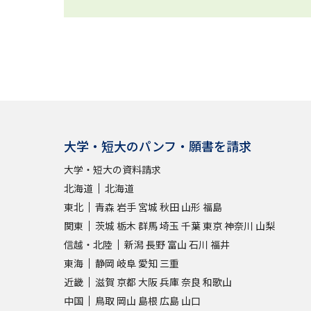
大学・短大のパンフ・願書を請求
大学・短大の資料請求
北海道
北海道
東北
青森
岩手
宮城
秋田
山形
福島
関東
茨城
栃木
群馬
埼玉
千葉
東京
神奈川
山梨
信越・北陸
新潟
長野
富山
石川
福井
東海
静岡
岐阜
愛知
三重
近畿
滋賀
京都
大阪
兵庫
奈良
和歌山
中国
鳥取
岡山
島根
広島
山口