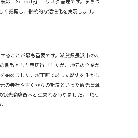
「Security」＝リスク管理です。まちづ
SELFBRAND特集ページ
しく把握し、継続的な活性化を実現します。
オープンキャンパスなどを調
オープンキャンパス検索
実施プログラ
来場型・Web型イベント特集
夢ナビ
加することが最も重要です。滋賀県長浜市のあ
人の閑散とした商店街でしたが、地元の企業が
りを始めました。城下町であった歴史を生かし
受験準備
地元の寺社や古くからの街道といった観光資源
の観光商店街へと生まれ変わりました。「3つ
志望校・出願校を調べる
う。
併願校選び
受験スケジュールを立てよ
テレメール全国一斉進学調査
新生活お