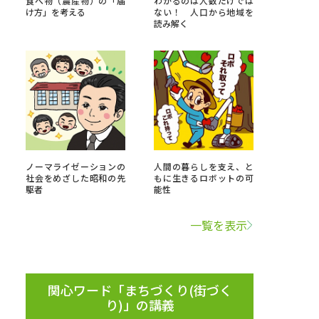
食べ物（農産物）の「届
わかるのは人数だけでは
け方」を考える
ない！ 人口から地域を
読み解く
」の請求
高等学校卒業程度認定試験
格認定試験
大学検索
ノーマライゼーションの
人間の暮らしを支え、と
社会をめざした昭和の先
もに生きるロボットの可
駆者
能性
べる
一覧を表示
ローバルに強い大学特集
制度特集
デジタルパンフレット
ジ（高3生用）
関心ワード「まちづくり(街づく
り)」の講義
）