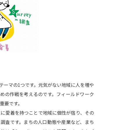
大学入学共通テスト「受験案内」の請求
大学入学共通テスト「受験上の配慮案内
幼稚園教員資格認定試験
小学校教員資
高等学校（情報）教員資格認定試験
大学研究
大学で学べる内容や特徴を調
テーマの1つです。元気がない地域に人を増や
ための作戦を考えるのです。フィールドワーク
新増設大学・学部・学科特集
国際・グ
重要です。
データサイエンス特集
奨学金・特待生
が地域に愛着を持つことで地域に個性が宿り、その
進路の３択
新学年スタート号特集ペー
」＝調査です。まちの人口動態や産業など、まち
新学年スタート号特集ページ（高2生用