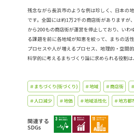
残念ながら長浜市のような例は珍しく、日本の
です。全国には約1万2千の商店街がありますが、
から200もの商店街が運営を停止しており、いわ
る課題を前に各地域が知恵を絞って、まちの活
プロセスや人が増えるプロセス、地理的・空間
科学的に考えるまちづくり論に求められる役割は
＃まちづくり(街づくり)
＃地域
＃商店街
＃人口減少
＃地価
＃地域活性化
＃地方都
関連する
SDGs