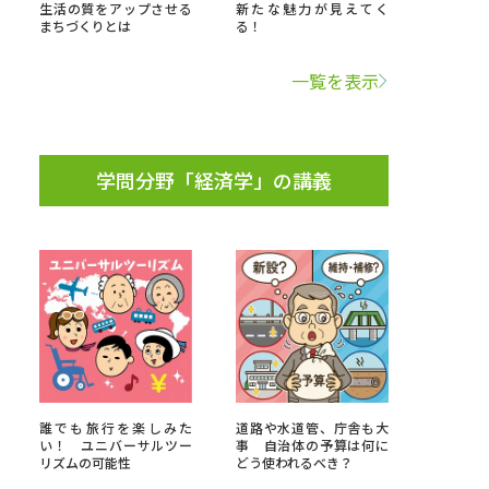
生活の質をアップさせる
新たな魅力が見えてく
まちづくりとは
る！
学問検索
一覧を表示
学問分野「経済学」の講義
野解説
学問の教科書
夢ナビライブ
いて
このサイトについて
・発送状況の確認
テレメール
お支払いサイト
誰でも旅行を楽しみた
道路や水道管、庁舎も大
問合せ先
テレメール進学カタログ
訂正のご案内
い！ ユニバーサルツー
事 自治体の予算は何に
リズムの可能性
どう使われるべき？