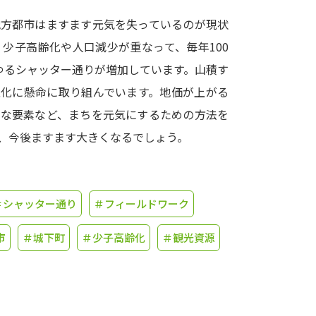
地方都市はますます元気を失っているのが現状
学問発見
少子高齢化や人口減少が重なって、毎年100
ゆるシャッター通りが増加しています。山積す
大学で学びたい学問発見
性化に懸命に取り組んでいます。地価が上がる
的な要素など、まちを元気にするための方法を
学問のミニ講義「夢ナビ講義」
学問分
、今後ますます大きくなるでしょう。
ユーザーサポート
＃シャッター通り
＃フィールドワーク
Ｑ＆Ａ よくあるご質問
大学進学IDにつ
市
＃城下町
＃少子高齢化
＃観光資源
資料の料金の
お支払いについて
受付内容
個人情報取扱規定
特定商取引表記
お
受験情報リンク