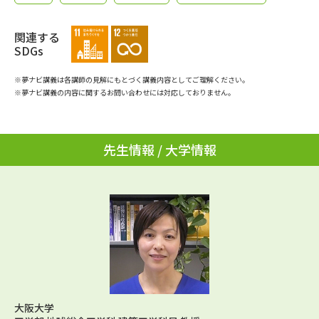
学問のミニ講義「夢ナビ講義」
学問分野解説
関連する
学問の教科書
夢ナビライブ
SDGs
※夢ナビ講義は各講師の見解にもとづく講義内容としてご理解ください。
ユーザーサポート
※夢ナビ講義の内容に関するお問い合わせには対応しておりません。
Ｑ＆Ａ よくあるご質問
大学進学IDについて
先生情報 / 大学情報
資料の料金の
受付内容・発送状況の確認
お支払いについて
テレメール
個人情報取扱規定
お支払いサイト
テレメール進学カタログ
特定商取引表記
訂正のご案内
大阪大学