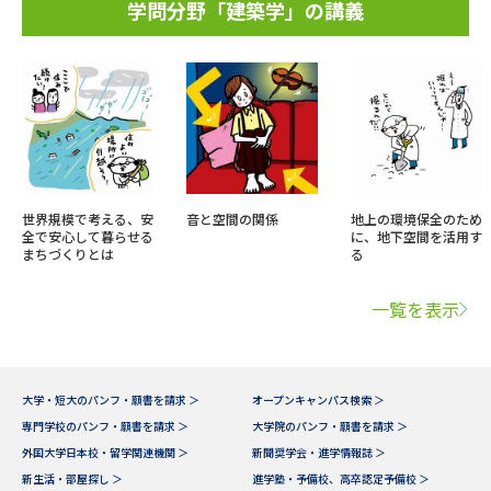
学問分野「建築学」の講義
世界規模で考える、安
音と空間の関係
地上の環境保全のため
全で安心して暮らせる
に、地下空間を活用す
まちづくりとは
る
一覧を表示
大学・短大のパンフ・願書を請求 ＞
オープンキャンパス検索 ＞
専門学校のパンフ・願書を請求 ＞
大学院のパンフ・願書を請求 ＞
外国大学日本校・留学関連機関 ＞
新聞奨学会・進学情報誌 ＞
新生活・部屋探し ＞
進学塾・予備校、高卒認定予備校 ＞