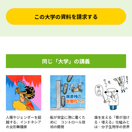
この大学の資料を請求する
同じ「大学」の講義
人種やジェンダーを超
船が安全に港に着くた
歯を支える「骨が溶け
越する、インドネシア
めに コントロール技
る・増える」仕組みと
の女形舞踊家
術の開発
は―分子生物学の世界