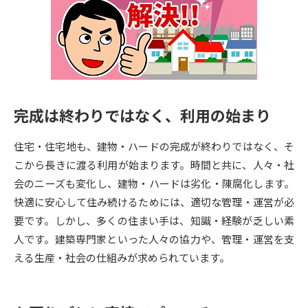
専門学校の資料請求
大学院の資料請求
大学入学共通テスト「受験案
留学・進学関連、塾・予備校
内」の請求
大学入学共通テスト「受験上の
高等学校卒業程度認定試験
配慮案内」の請求
完成は終わりではなく、利用の始まり
幼稚園教員資格認定試験
小学校教員資格認定試験
住宅・住宅地も、建物・ハードの完成が終わりではなく、そ
高等学校（情報）教員資格認定
試験
こから長きに渡る利用が始まります。時間と共に、人々・社
会のニーズも変化し、建物・ハードは劣化・陳腐化します。
快適に安心して住み続けるためには、適切な管理・運営が必
大学研究
大学検索
要です。しかし、多くの住まい手は、知識・経験が乏しい素
人です。建築専門家といった人々の協力や、管理・運営を支
える生産・社会の仕組みが求められています。
大学で学べる内容や特徴を調べる
国際・グローバルに強い大学特
新増設大学・学部・学科特集
集