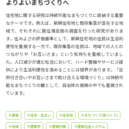
受験準備
資料検索
よりよいまちづくりへ
住宅地に関する研究は持続可能なまちづくりに直結する重要
志望校・出願校を調べる
なテーマです。例えば、新興住宅地と既存集落が混在する地
域で、それぞれに居住満足度の調査を行った研究がありま
併願校選び
受験スケジュールを立てよう
す。住みよさの評価基準として、新興住宅地の住民は生活利
便性を重視する一方で、既存集落の住民は、地域での人との
先輩が入学を決めた理由
つながりや「お互いさま」という気持ちを重視していまし
テレメール全国一斉進学調査
た。人口減少が進む社会において、ハード整備やサービス提
供により生活利便性を高めることには限界があります。「近
新生活お役立ちガイド
所付き合いやお互いさまで助け合える環境づくり」は持続可
能なまちづくりの鍵として、自治体の施策の中でも重視され
学問発見
学問検索
ています。
大学で学びたい学問発見
＃建築
＃住宅・住まい
＃住宅地
＃まちづくり(街づくり)
＃地域
＃建築学
＃建築計画
＃建築社会システム