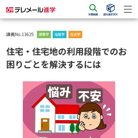
学問検索
資料請求BOX
資料請求
資料検索
講義No.13625
建築学
住居学
社会学
住宅・住宅地の利用段階でのお
大学・短大の資料種類から請求
困りごとを解決するには
大学パンフ
学部・学科パンフ
総合型選抜・学校推薦型選抜 募
大学入学共通テスト利用選抜の
集要項＆願書
募集要項＆願書
過去問題集
大学・短大以外の資料から請求