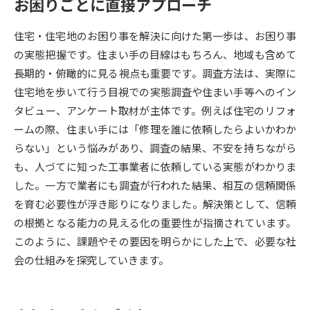
お困りごとに直接アプローチ
データサイエンス特集
奨学金・特待生制度特集
住宅・住宅地のお困り事を解決に向けた第一歩は、お困り事
の実態把握です。住まい手の目線はもちろん、地域も含めて
デジタルパンフレット
進路の３択
長期的・俯瞰的に見る視点も重要です。調査方法は、実際に
住宅地を歩いて行う目視での実態調査や住まい手等へのイン
新学年スタート号特集ページ
新学年スタート号特集ページ
タビュー、アンケート取材が主体です。例えば住宅のリフォ
（高3生用）
（高2生用）
ームの際、住まい手には「修理を誰に依頼したらよいかわか
SELFBRAND特集ページ
らない」という悩みがあり、調査の結果、不安を持ちながら
も、人づてに知った工事業者に依頼している実態がわかりま
オープンキャンパスなどを調べる
した。一方で業者にも調査が行われた結果、相互の信頼関係
を育む必要性が浮き彫りになりました。解決策として、信頼
オープンキャンパス検索
実施プログラムから探す
の根拠となる能力の見える化の重要性が指摘されています。
このように、課題やその要因を明らかにした上で、必要な社
来場型・Web型イベント特集
夢ナビライブ
会の仕組みを探究していきます。