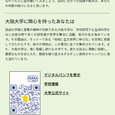
ながった人に話を聞いてみましょう。自分になかった知識や視点は、あなた
の判断の助けになると思います。
大阪大学に関心を持ったあなたは
自由な学風と進取の精神が伝統である大阪大学は、学術研究でも生命科学を
はじめ各分野で多くの研究者が世界を舞台に活躍、阪大の名を高めていま
す。その理由は、モットーである「地域に生き世界に伸びる」を忠実に実践
してきたからです。阪大の特色は、この理念に全てが集約されています。ま
た、大阪大学は、常に発展し続ける大学です。新たな試みに果敢に挑戦し、
異質なものを迎え入れ、脱皮を繰り返すみずみずしい息吹がキャンパスに満
ち溢れています。
デジタルパンフを表示
学校情報
大学公式サイト