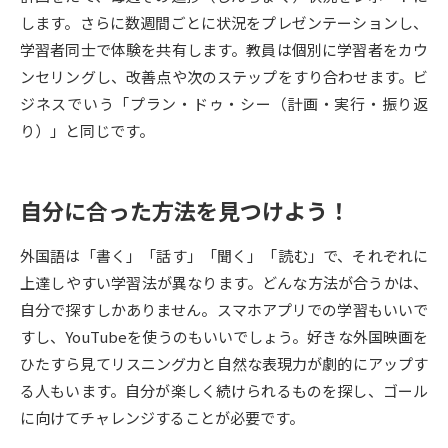
します。さらに数週間ごとに状況をプレゼンテーションし、
データサイエンス特集
奨学金・特待生制度特集
学習者同士で体験を共有します。教員は個別に学習者をカウ
ンセリングし、改善点や次のステップをすり合わせます。ビ
デジタルパンフレット
進路の３択
ジネスでいう「プラン・ドゥ・シー（計画・実行・振り返
り）」と同じです。
新学年スタート号特集ページ
新学年スタート号特集ページ
（高3生用）
（高2生用）
自分に合った方法を見つけよう！
SELFBRAND特集ページ
外国語は「書く」「話す」「聞く」「読む」で、それぞれに
オープンキャンパスなどを調べる
上達しやすい学習法が異なります。どんな方法が合うかは、
自分で探すしかありません。スマホアプリでの学習もいいで
オープンキャンパス検索
実施プログラムから探す
すし、YouTubeを使うのもいいでしょう。好きな外国映画を
ひたすら見てリスニング力と自然な表現力が劇的にアップす
来場型・Web型イベント特集
夢ナビライブ
る人もいます。自分が楽しく続けられるものを探し、ゴール
に向けてチャレンジすることが必要です。