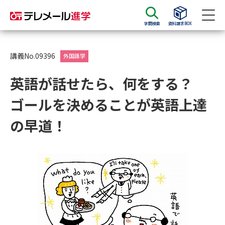
学問検索
資料請求BOX
資料請求
資料検索
講義No.09396
外国語学
英語が話せたら、何をする？
大学・短大の資料種類から請求
ゴールを決めることが英語上達
大学パンフ
学部・学科パンフ
の早道！
総合型選抜・学校推薦型選抜 募
大学入学共通テスト利用選抜の
集要項＆願書
募集要項＆願書
過去問題集
大学・短大以外の資料から請求