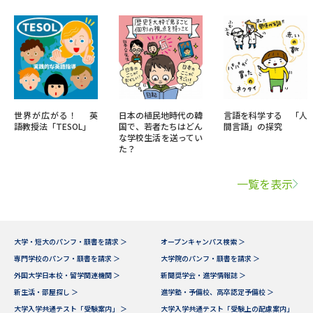
世界が広がる！ 英
日本の植民地時代の韓
言語を科学する 「人
語教授法「TESOL」
国で、若者たちはどん
間言語」の探究
な学校生活を送ってい
た？
一覧を表示
大学・短大のパンフ・願書を請求 ＞
オープンキャンパス検索 ＞
専門学校のパンフ・願書を請求 ＞
大学院のパンフ・願書を請求 ＞
外国大学日本校・留学関連機関 ＞
新聞奨学会・進学情報誌 ＞
新生活・部屋探し ＞
進学塾・予備校、高卒認定予備校 ＞
大学入学共通テスト「受験案内」 ＞
大学入学共通テスト「受験上の配慮案内」