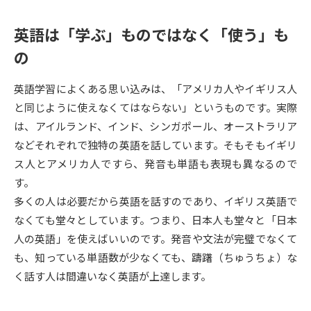
受験準備
資料検索
英語は「学ぶ」ものではなく「使う」も
の
志望校・出願校を調べる
英語学習によくある思い込みは、「アメリカ人やイギリス人
併願校選び
受験スケジュールを立てよう
と同じように使えなくてはならない」というものです。実際
は、アイルランド、インド、シンガポール、オーストラリア
先輩が入学を決めた理由
テレメール全国一斉進学調査
などそれぞれで独特の英語を話しています。そもそもイギリ
ス人とアメリカ人ですら、発音も単語も表現も異なるので
新生活お役立ちガイド
す。
多くの人は必要だから英語を話すのであり、イギリス英語で
なくても堂々としています。つまり、日本人も堂々と「日本
学問発見
学問検索
人の英語」を使えばいいのです。発音や文法が完璧でなくて
も、知っている単語数が少なくても、躊躇（ちゅうちょ）な
く話す人は間違いなく英語が上達します。
大学で学びたい学問発見