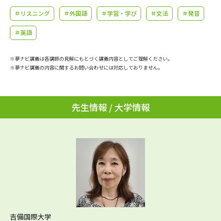
学問のミニ講義「夢ナビ講義」
学問分野解説
＃リスニング
＃外国語
＃学習・学び
＃文法
＃発音
学問の教科書
夢ナビライブ
＃英語
ユーザーサポート
※夢ナビ講義は各講師の見解にもとづく講義内容としてご理解ください。
※夢ナビ講義の内容に関するお問い合わせには対応しておりません。
Ｑ＆Ａ よくあるご質問
大学進学IDについて
先生情報 / 大学情報
資料の料金の
受付内容・発送状況の確認
お支払いについて
テレメール
個人情報取扱規定
お支払いサイト
テレメール進学カタログ
特定商取引表記
訂正のご案内
吉備国際大学