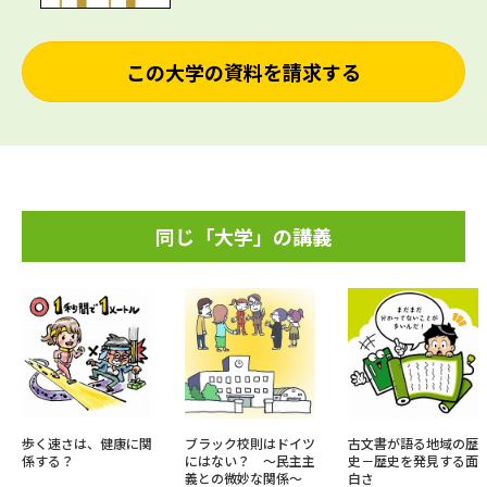
この大学の資料を請求する
同じ「大学」の講義
歩く速さは、健康に関
ブラック校則はドイツ
古文書が語る地域の歴
係する？
にはない？ ～民主主
史－歴史を発見する面
義との微妙な関係～
白さ