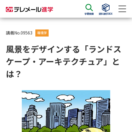
学問検索
資料請求BOX
資料請求
資料検索
講義No.09563
環境学
風景をデザインする「ランドス
大学・短大の資料種類から請求
ケープ・アーキテクチュア」と
大学パンフ
学部・学科パンフ
は？
総合型選抜・学校推薦型選抜 募
大学入学共通テスト利用選抜の
集要項＆願書
募集要項＆願書
過去問題集
大学・短大以外の資料から請求