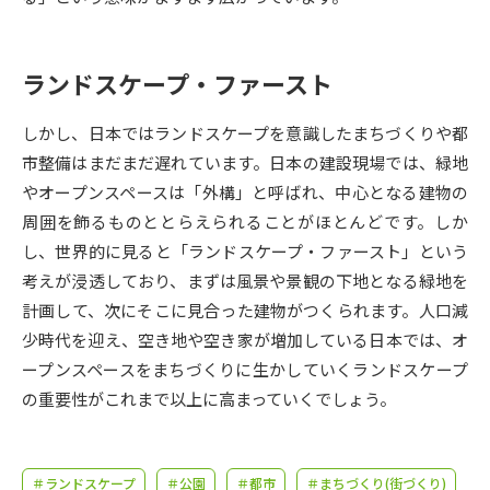
受験準備
資料検索
ランドスケープ・ファースト
志望校・出願校を調べる
しかし、日本ではランドスケープを意識したまちづくりや都
併願校選び
受験スケジュールを立てよう
市整備はまだまだ遅れています。日本の建設現場では、緑地
やオープンスペースは「外構」と呼ばれ、中心となる建物の
先輩が入学を決めた理由
テレメール全国一斉進学調査
周囲を飾るものととらえられることがほとんどです。しか
し、世界的に見ると「ランドスケープ・ファースト」という
新生活お役立ちガイド
考えが浸透しており、まずは風景や景観の下地となる緑地を
計画して、次にそこに見合った建物がつくられます。人口減
少時代を迎え、空き地や空き家が増加している日本では、オ
学問発見
学問検索
ープンスペースをまちづくりに生かしていくランドスケープ
の重要性がこれまで以上に高まっていくでしょう。
大学で学びたい学問発見
＃ランドスケープ
＃公園
＃都市
＃まちづくり(街づくり)