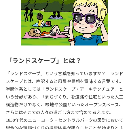
専門学校の資料請求
大学院の資料請求
大学入学共通テスト「受験案
留学・進学関連、塾・予備校
内」の請求
大学入学共通テスト「受験上の
高等学校卒業程度認定試験
配慮案内」の請求
幼稚園教員資格認定試験
小学校教員資格認定試験
「ランドスケープ」とは？
高等学校（情報）教員資格認定
試験
「ランドスケープ」という言葉を知っていますか？ ランド
スケープとは、直訳すると風景や景観を意味する言葉です。
大学研究
大学検索
学問体系としては「ランドスケープ・アーキテクチュア」と
いう分野があり、「まちづくり」を道路や住宅といった人工
構造物だけでなく、緑地や公園といったオープンスペース、
大学で学べる内容や特徴を調べる
さらにはそこでの人々の過ごし方まで含めて考えます。
1850年代のニューヨーク・セントラルパークの設計において
国際・グローバルに強い大学特
新増設大学・学部・学科特集
総合的な環境づくりの技術体系が確立したことが始まりとさ
集