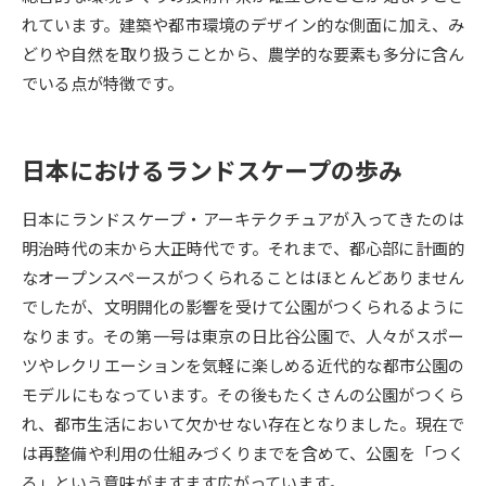
れています。建築や都市環境のデザイン的な側面に加え、み
データサイエンス特集
奨学金・特待生制度特集
どりや自然を取り扱うことから、農学的な要素も多分に含ん
でいる点が特徴です。
デジタルパンフレット
進路の３択
新学年スタート号特集ページ
新学年スタート号特集ページ
日本におけるランドスケープの歩み
（高3生用）
（高2生用）
日本にランドスケープ・アーキテクチュアが入ってきたのは
SELFBRAND特集ページ
明治時代の末から大正時代です。それまで、都心部に計画的
なオープンスペースがつくられることはほとんどありません
オープンキャンパスなどを調べる
でしたが、文明開化の影響を受けて公園がつくられるように
なります。その第一号は東京の日比谷公園で、人々がスポー
オープンキャンパス検索
実施プログラムから探す
ツやレクリエーションを気軽に楽しめる近代的な都市公園の
モデルにもなっています。その後もたくさんの公園がつくら
来場型・Web型イベント特集
夢ナビライブ
れ、都市生活において欠かせない存在となりました。現在で
は再整備や利用の仕組みづくりまでを含めて、公園を「つく
る」という意味がますます広がっています。