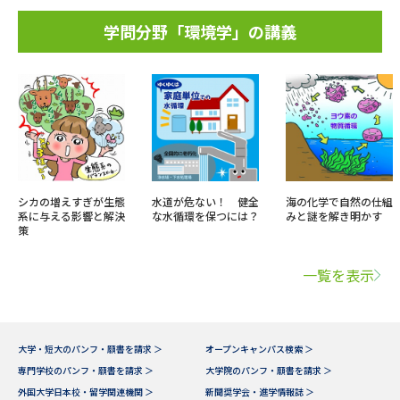
学問分野「環境学」の講義
シカの増えすぎが生態
水道が危ない！ 健全
海の化学で自然の仕組
系に与える影響と解決
な水循環を保つには？
みと謎を解き明かす
策
一覧を表示
大学・短大のパンフ・願書を請求 ＞
オープンキャンパス検索 ＞
専門学校のパンフ・願書を請求 ＞
大学院のパンフ・願書を請求 ＞
外国大学日本校・留学関連機関 ＞
新聞奨学会・進学情報誌 ＞