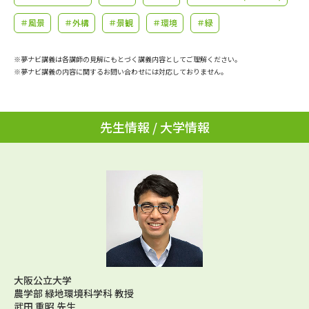
学問のミニ講義「夢ナビ講義」
学問分野解説
＃風景
＃外構
＃景観
＃環境
＃緑
学問の教科書
夢ナビライブ
※夢ナビ講義は各講師の見解にもとづく講義内容としてご理解ください。
※夢ナビ講義の内容に関するお問い合わせには対応しておりません。
ユーザーサポート
Ｑ＆Ａ よくあるご質問
大学進学IDについて
先生情報 / 大学情報
資料の料金の
受付内容・発送状況の確認
お支払いについて
テレメール
個人情報取扱規定
お支払いサイト
テレメール進学カタログ
特定商取引表記
訂正のご案内
大阪公立大学
農学部 緑地環境科学科 教授
武田 重昭 先生