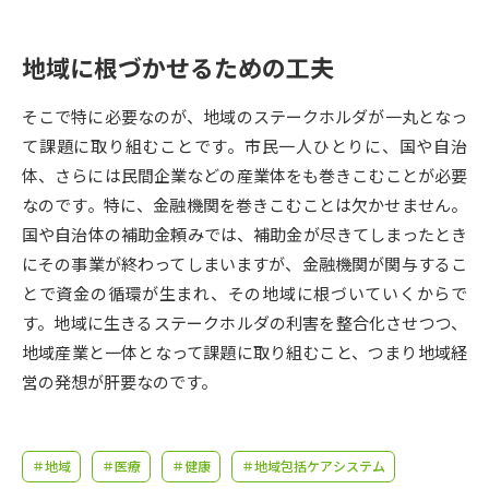
受験準備
資料検索
地域に根づかせるための工夫
志望校・出願校を調べる
そこで特に必要なのが、地域のステークホルダが一丸となっ
併願校選び
受験スケジュールを立てよう
て課題に取り組むことです。市民一人ひとりに、国や自治
体、さらには民間企業などの産業体をも巻きこむことが必要
先輩が入学を決めた理由
なのです。特に、金融機関を巻きこむことは欠かせません。
テレメール全国一斉進学調査
国や自治体の補助金頼みでは、補助金が尽きてしまったとき
にその事業が終わってしまいますが、金融機関が関与するこ
新生活お役立ちガイド
とで資金の循環が生まれ、その地域に根づいていくからで
す。地域に生きるステークホルダの利害を整合化させつつ、
学問発見
学問検索
地域産業と一体となって課題に取り組むこと、つまり地域経
営の発想が肝要なのです。
大学で学びたい学問発見
＃地域
＃医療
＃健康
＃地域包括ケアシステム