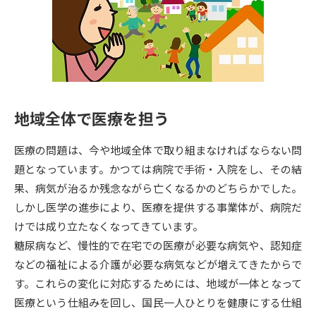
専門学校の資料請求
大学院の資料請求
大学入学共通テスト「受験案
留学・進学関連、塾・予備校
内」の請求
大学入学共通テスト「受験上の
高等学校卒業程度認定試験
配慮案内」の請求
地域全体で医療を担う
幼稚園教員資格認定試験
小学校教員資格認定試験
医療の問題は、今や地域全体で取り組まなければならない問
高等学校（情報）教員資格認定
試験
題となっています。かつては病院で手術・入院をし、その結
果、病気が治るか残念ながら亡くなるかのどちらかでした。
しかし医学の進歩により、医療を提供する事業体が、病院だ
大学研究
大学検索
けでは成り立たなくなってきています。
糖尿病など、慢性的で在宅での医療が必要な病気や、認知症
などの福祉による介護が必要な病気などが増えてきたからで
大学で学べる内容や特徴を調べる
す。これらの変化に対応するためには、地域が一体となって
国際・グローバルに強い大学特
医療という仕組みを回し、国民一人ひとりを健康にする仕組
新増設大学・学部・学科特集
集