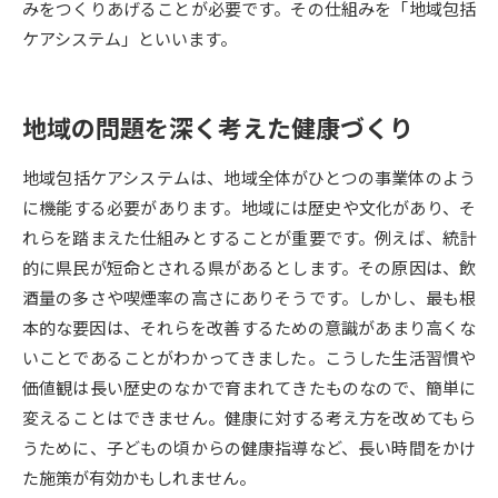
みをつくりあげることが必要です。その仕組みを「地域包括
ケアシステム」といいます。
データサイエンス特集
奨学金・特待生制度特集
デジタルパンフレット
進路の３択
地域の問題を深く考えた健康づくり
新学年スタート号特集ページ
新学年スタート号特集ページ
地域包括ケアシステムは、地域全体がひとつの事業体のよう
（高3生用）
（高2生用）
に機能する必要があります。地域には歴史や文化があり、そ
SELFBRAND特集ページ
れらを踏まえた仕組みとすることが重要です。例えば、統計
的に県民が短命とされる県があるとします。その原因は、飲
オープンキャンパスなどを調べる
酒量の多さや喫煙率の高さにありそうです。しかし、最も根
本的な要因は、それらを改善するための意識があまり高くな
オープンキャンパス検索
実施プログラムから探す
いことであることがわかってきました。こうした生活習慣や
価値観は長い歴史のなかで育まれてきたものなので、簡単に
来場型・Web型イベント特集
夢ナビライブ
変えることはできません。健康に対する考え方を改めてもら
うために、子どもの頃からの健康指導など、長い時間をかけ
た施策が有効かもしれません。