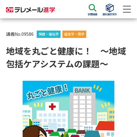
学問検索
資料請求BOX
資料請求
資料検索
講義No.09586
保健・福祉学
経営学・商学
地域を丸ごと健康に！ ～地域
大学・短大の資料種類から請求
包括ケアシステムの課題～
大学パンフ
学部・学科パンフ
総合型選抜・学校推薦型選抜 募
大学入学共通テスト利用選抜の
集要項＆願書
募集要項＆願書
過去問題集
大学・短大以外の資料から請求