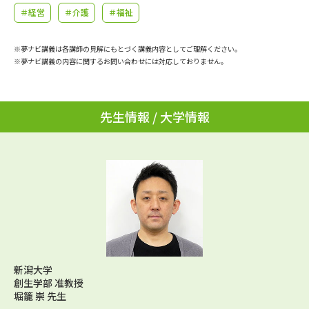
学問のミニ講義「夢ナビ講義」
学問分野解説
＃経営
＃介護
＃福祉
学問の教科書
夢ナビライブ
※夢ナビ講義は各講師の見解にもとづく講義内容としてご理解ください。
※夢ナビ講義の内容に関するお問い合わせには対応しておりません。
ユーザーサポート
先生情報 / 大学情報
Ｑ＆Ａ よくあるご質問
大学進学IDについて
資料の料金の
受付内容・発送状況の確認
お支払いについて
テレメール
個人情報取扱規定
お支払いサイト
テレメール進学カタログ
特定商取引表記
訂正のご案内
新潟大学
創生学部 准教授
堀籠 崇 先生