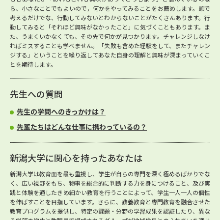
ら、小さなことでもよいので，何かをやってみることをお薦めします。頭で
考えるだけでな、行動してみないとわからないことがたくさんあります。行
動してみると「それほど興味がなかったこと」に気づくこともあります。ま
た、うまくいかなくても、その先で何かが見つかります。チャレンジしなけ
ればミスすることも学べません。「失敗も含めた経験をして、またチャレン
ジする」ということを繰り返してあなた自身の理解と興味が深まっていくこ
とを期待します。
先生への質問
先生の学問へのきっかけは？
先輩たちはどんな仕事に携わっているの？
新潟大学に関心を持ったあなたは
新潟大学は教育面を最も重視し、学生が自らの専門を深く極めるばかりでな
く、広い視野をもち、物事を総合的に判断する力を身につけること、及び実
践と体験を通したきめ細かい教育を行うことによって、学生一人一人の個性
を伸ばすことを目指しています。さらに、教養教育と専門教育を融合させた
教育プログラムを提供し、特定の課題・分野の学習成果を認証したり、異な