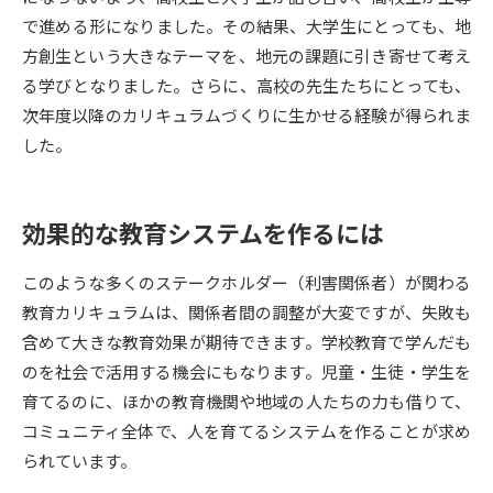
受験準備
資料検索
で進める形になりました。その結果、大学生にとっても、地
方創生という大きなテーマを、地元の課題に引き寄せて考え
志望校・出願校を調べる
る学びとなりました。さらに、高校の先生たちにとっても、
次年度以降のカリキュラムづくりに生かせる経験が得られま
した。
併願校選び
受験スケジュールを立てよう
先輩が入学を決めた理由
テレメール全国一斉進学調査
効果的な教育システムを作るには
新生活お役立ちガイド
このような多くのステークホルダー（利害関係者）が関わる
教育カリキュラムは、関係者間の調整が大変ですが、失敗も
含めて大きな教育効果が期待できます。学校教育で学んだも
学問発見
学問検索
のを社会で活用する機会にもなります。児童・生徒・学生を
育てるのに、ほかの教育機関や地域の人たちの力も借りて、
コミュニティ全体で、人を育てるシステムを作ることが求め
大学で学びたい学問発見
られています。