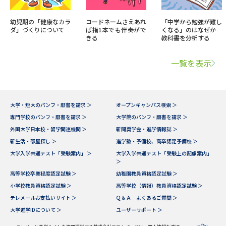
幼児期の「健康なカラ
コードネームさえあれ
「中学から勉強が難し
ダ」づくりについて
ば指1本でも伴奏がで
くなる」のはなぜか
きる
教科書を分析する
一覧を表示
大学・短大のパンフ・願書を請求 ＞
オープンキャンパス検索 ＞
専門学校のパンフ・願書を請求 ＞
大学院のパンフ・願書を請求 ＞
外国大学日本校・留学関連機関 ＞
新聞奨学会・進学情報誌 ＞
新生活・部屋探し ＞
進学塾・予備校、高卒認定予備校 ＞
大学入学共通テスト「受験案内」 ＞
大学入学共通テスト「受験上の配慮案内」
＞
高等学校卒業程度認定試験 ＞
幼稚園教員資格認定試験 ＞
小学校教員資格認定試験 ＞
高等学校（情報）教員資格認定試験 ＞
テレメールお支払いサイト ＞
Ｑ＆Ａ よくあるご質問 ＞
大学進学IDについて ＞
ユーザーサポート ＞