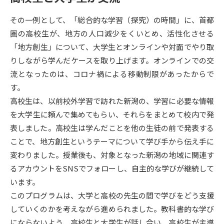
その一例として、「総合的な学習（探究）の時間」に、首都
データサイエンス特集
奨学金・特待生制度特集
圏の高校生が、地方の人口減少をくいとめ、活性化させる
「地方創生」について、大学生とオンラインや対面でやり取
デジタルパンフレット
進路の３択
りしながら学んだケースを取り上げます。オンラインでの交
新学年スタート号特集ページ
新学年スタート号特集ページ
流となったのは、コロナ禍による移動制限があったからで
（高3生用）
（高2生用）
す。
高校生は、以前校外学習で訪れた新潟の、学習に必要な情報
SELFBRAND特集ページ
を大学生に頼んで集めてもらい、それらをまとめて校内で発
表しました。高校生は学んだことを他の生徒の前で発表する
オープンキャンパスなどを調べる
ことで、地方創生というテーマについて学び手から伝え手に
変わりました。授業後も、対象となった新潟の地域に関連す
オープンキャンパス検索
実施プログラムから探す
るアカウントをSNSでフォローし、自主的な学びが継続して
います。
来場型・Web型イベント特集
夢ナビライブ
このプログラムは、大学と高校の先生の間で学びをどう支援
していくのかを考えながら進められました。教科書的な学び
にならないよう、高校生と大学生が話し合い、高校生が主導