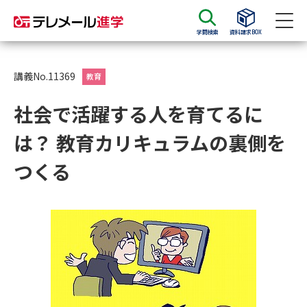
学問検索
資料請求BOX
資料請求
資料検索
講義No.11369
教育
社会で活躍する人を育てるに
大学・短大の資料種類から請求
は？ 教育カリキュラムの裏側を
大学パンフ
学部・学科パンフ
つくる
総合型選抜・学校推薦型選抜 募
大学入学共通テスト利用選抜の
集要項＆願書
募集要項＆願書
過去問題集
大学・短大以外の資料から請求