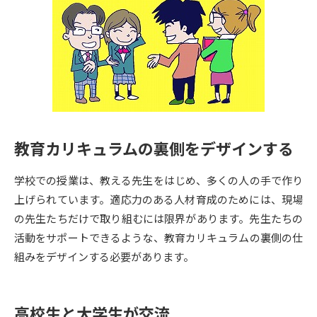
専門学校の資料請求
大学院の資料請求
大学入学共通テスト「受験案
留学・進学関連、塾・予備校
内」の請求
大学入学共通テスト「受験上の
高等学校卒業程度認定試験
配慮案内」の請求
幼稚園教員資格認定試験
小学校教員資格認定試験
教育カリキュラムの裏側をデザインする
高等学校（情報）教員資格認定
試験
学校での授業は、教える先生をはじめ、多くの人の手で作り
上げられています。適応力のある人材育成のためには、現場
大学研究
大学検索
の先生たちだけで取り組むには限界があります。先生たちの
活動をサポートできるような、教育カリキュラムの裏側の仕
組みをデザインする必要があります。
大学で学べる内容や特徴を調べる
国際・グローバルに強い大学特
新増設大学・学部・学科特集
高校生と大学生が交流
集