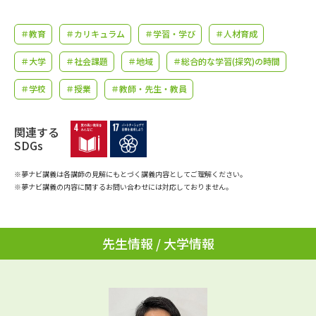
学問のミニ講義「夢ナビ講義」
学問分野解説
＃教育
＃カリキュラム
＃学習・学び
＃人材育成
学問の教科書
夢ナビライブ
＃大学
＃社会課題
＃地域
＃総合的な学習(探究)の時間
ユーザーサポート
＃学校
＃授業
＃教師・先生・教員
Ｑ＆Ａ よくあるご質問
大学進学IDについて
関連する
SDGs
資料の料金の
受付内容・発送状況の確認
お支払いについて
※夢ナビ講義は各講師の見解にもとづく講義内容としてご理解ください。
※夢ナビ講義の内容に関するお問い合わせには対応しておりません。
テレメール
個人情報取扱規定
お支払いサイト
テレメール進学カタログ
特定商取引表記
先生情報 / 大学情報
訂正のご案内