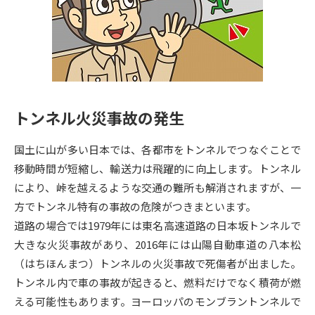
専門学校の資料請求
大学院の資料請求
大学入学共通テスト「受験案
留学・進学関連、塾・予備校
内」の請求
大学入学共通テスト「受験上の
高等学校卒業程度認定試験
配慮案内」の請求
トンネル火災事故の発生
幼稚園教員資格認定試験
小学校教員資格認定試験
国土に山が多い日本では、各都市をトンネルでつなぐことで
高等学校（情報）教員資格認定
試験
移動時間が短縮し、輸送力は飛躍的に向上します。トンネル
により、峠を越えるような交通の難所も解消されますが、一
方でトンネル特有の事故の危険がつきまといます。
大学研究
大学検索
道路の場合では1979年には東名高速道路の日本坂トンネルで
大きな火災事故があり、2016年には山陽自動車道の八本松
（はちほんまつ）トンネルの火災事故で死傷者が出ました。
大学で学べる内容や特徴を調べる
トンネル内で車の事故が起きると、燃料だけでなく積荷が燃
国際・グローバルに強い大学特
える可能性もあります。ヨーロッパのモンブラントンネルで
新増設大学・学部・学科特集
集