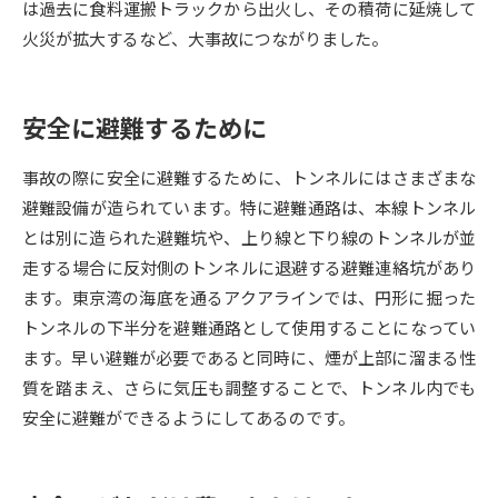
は過去に食料運搬トラックから出火し、その積荷に延焼して
火災が拡大するなど、大事故につながりました。
データサイエンス特集
奨学金・特待生制度特集
デジタルパンフレット
進路の３択
安全に避難するために
新学年スタート号特集ページ
新学年スタート号特集ページ
事故の際に安全に避難するために、トンネルにはさまざまな
（高3生用）
（高2生用）
避難設備が造られています。特に避難通路は、本線トンネル
SELFBRAND特集ページ
とは別に造られた避難坑や、上り線と下り線のトンネルが並
走する場合に反対側のトンネルに退避する避難連絡坑があり
オープンキャンパスなどを調べる
ます。東京湾の海底を通るアクアラインでは、円形に掘った
トンネルの下半分を避難通路として使用することになってい
オープンキャンパス検索
実施プログラムから探す
ます。早い避難が必要であると同時に、煙が上部に溜まる性
質を踏まえ、さらに気圧も調整することで、トンネル内でも
来場型・Web型イベント特集
夢ナビライブ
安全に避難ができるようにしてあるのです。