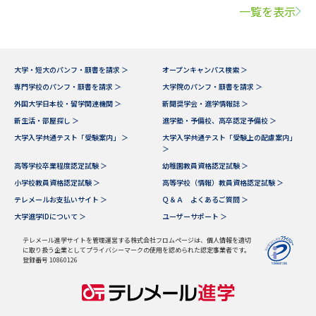
一覧を表示
大学・短大のパンフ・願書を請求 ＞
オープンキャンパス検索 ＞
専門学校のパンフ・願書を請求 ＞
大学院のパンフ・願書を請求 ＞
外国大学日本校・留学関連機関 ＞
新聞奨学会・進学情報誌 ＞
新生活・部屋探し ＞
進学塾・予備校、高卒認定予備校 ＞
大学入学共通テスト「受験案内」 ＞
大学入学共通テスト「受験上の配慮案内」
＞
高等学校卒業程度認定試験 ＞
幼稚園教員資格認定試験 ＞
小学校教員資格認定試験 ＞
高等学校（情報）教員資格認定試験 ＞
テレメールお支払いサイト ＞
Ｑ＆Ａ よくあるご質問 ＞
大学進学IDについて ＞
ユーザーサポート ＞
テレメール進学サイトを管理運営する株式会社フロムページは、個人情報を適切
に取り扱う企業としてプライバシーマークの使用を認められた認定事業者です。
登録番号 10860126