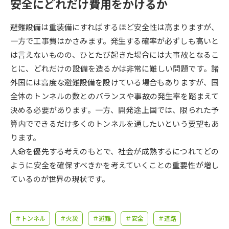
受験準備
資料検索
安全にどれだけ費用をかけるか
避難設備は重装備にすればするほど安全性は高まりますが、
志望校・出願校を調べる
一方で工事費はかさみます。発生する確率が必ずしも高いと
は言えないものの、ひとたび起きた場合には大事故となるこ
併願校選び
受験スケジュールを立てよう
とに、どれだけの設備を造るかは非常に難しい問題です。諸
外国には高度な避難設備を設けている場合もありますが、国
先輩が入学を決めた理由
全体のトンネルの数とのバランスや事故の発生率を踏まえて
テレメール全国一斉進学調査
決める必要があります。一方、開発途上国では、限られた予
算内でできるだけ多くのトンネルを通したいという要望もあ
新生活お役立ちガイド
ります。
人命を優先する考えのもとで、社会が成熟するにつれてどの
学問発見
学問検索
ように安全を確保すべきかを考えていくことの重要性が増し
ているのが世界の現状です。
大学で学びたい学問発見
＃トンネル
＃火災
＃避難
＃安全
＃道路