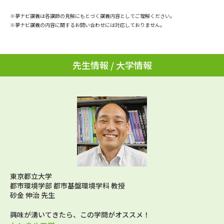
学問のミニ講義「夢ナビ講義」
学問分野解説
※夢ナビ講義は各講師の見解にもとづく講義内容としてご理解ください。
※夢ナビ講義の内容に関するお問い合わせには対応しておりません。
学問の教科書
夢ナビライブ
ユーザーサポート
先生情報 / 大学情報
Ｑ＆Ａ よくあるご質問
大学進学IDについて
資料の料金の
受付内容・発送状況の確認
お支払いについて
テレメール
個人情報取扱規定
お支払いサイト
テレメール進学カタログ
特定商取引表記
訂正のご案内
東京都立大学
都市環境学部 都市基盤環境学科 教授
砂金 伸治 先生
興味が湧いてきたら、この学問がオススメ！