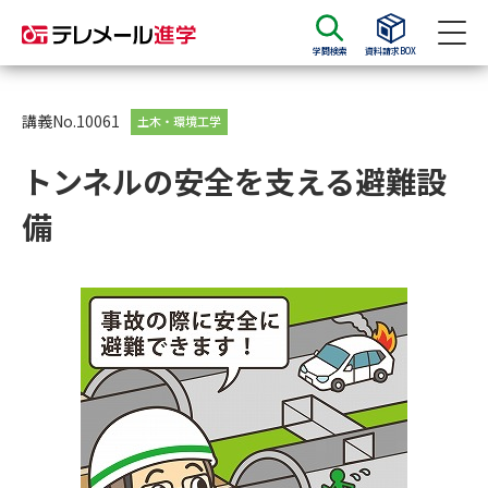
学問検索
資料請求BOX
資料請求
資料検索
講義No.10061
土木・環境工学
トンネルの安全を支える避難設
大学・短大の資料種類から請求
備
大学パンフ
学部・学科パンフ
総合型選抜・学校推薦型選抜 募
大学入学共通テスト利用選抜の
集要項＆願書
募集要項＆願書
過去問題集
大学・短大以外の資料から請求