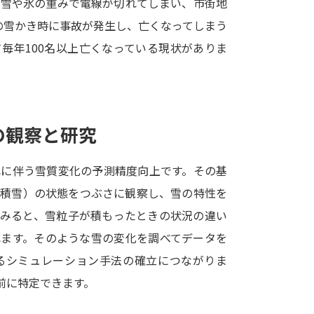
り雪や氷の重みで電線が切れてしまい、市街地
SELFBRAND特集ページ
の雪かき時に事故が発生し、亡くなってしまう
毎年100名以上亡くなっている現状がありま
オープンキャンパスなどを調
オープンキャンパス検索
実施プログラ
来場型・Web型イベント特集
夢ナビ
の観察と研究
れに伴う雪質変化の予測精度向上です。その基
受験準備
（積雪）の状態をつぶさに観察し、雪の特性を
てみると、雪粒子が積もったときの状況の違い
志望校・出願校を調べる
れます。そのような雪の変化を調べてデータを
るシミュレーション手法の確立につながりま
併願校選び
受験スケジュールを立てよ
前に特定できます。
テレメール全国一斉進学調査
新生活お