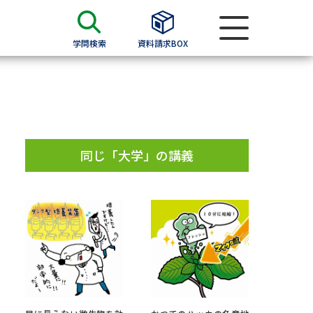
学問検索
資料請求BOX
資料検索
求
同じ「大学」の講義
願書
＆願書
過去問題集
求
留学・進学関連、塾・予備校