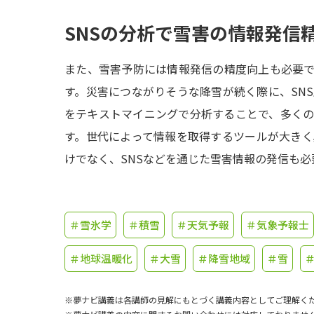
SNSの分析で雪害の情報発信
また、雪害予防には情報発信の精度向上も必要で
す。災害につながりそうな降雪が続く際に、SN
をテキストマイニングで分析することで、多く
す。世代によって情報を取得するツールが大き
けでなく、SNSなどを通じた雪害情報の発信も
＃雪氷学
＃積雪
＃天気予報
＃気象予報士
＃地球温暖化
＃大雪
＃降雪地域
＃雪
※夢ナビ講義は各講師の見解にもとづく講義内容としてご理解く