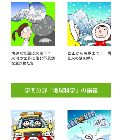
べる
ムから探す
ライブ
快適な気温は氷点下？
立山から南極まで！ 雪
氷河の世界に住む不思議
と氷の謎を解く
な生き物たち
資料検索
学問分野「地球科学」の講義
う
先輩が入学を決めた理由
役立ちガイド