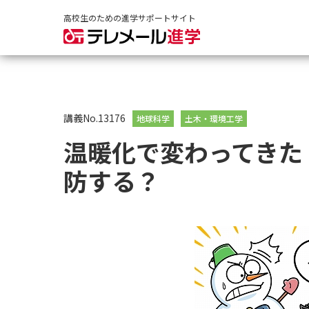
高校生のための進学サポートサイト
講義No.13176
地球科学
土木・環境工学
温暖化で変わってきた
防する？