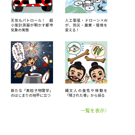
学問検索
天気もパトロール！ 超
人工衛星・ドローン×AI
小型計測器が明かす都市
が、防災・農業・環境を
気象の実態
変える！
野解説
学問の教科書
夢ナビライブ
新たな「素粒子物理学」
縄文人の食性や移動を
のはじまりの地平に立つ
「残された骨」から探る
いて
このサイトについて
・発送状況の確認
テレメール
お支払いサイト
一覧を表示
問合せ先
テレメール進学カタログ
訂正のご案内