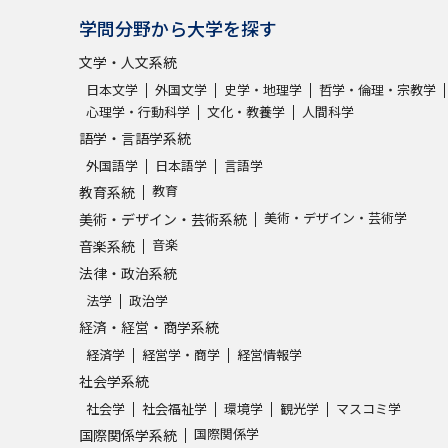
学問分野から大学を探す
文学・人文系統
日本文学
外国文学
史学・地理学
哲学・倫理・宗教学
心理学・行動科学
文化・教養学
人間科学
語学・言語学系統
外国語学
日本語学
言語学
教育
教育系統
美術・デザイン・芸術学
美術・デザイン・芸術系統
音楽
音楽系統
法律・政治系統
法学
政治学
経済・経営・商学系統
経済学
経営学・商学
経営情報学
社会学系統
社会学
社会福祉学
環境学
観光学
マスコミ学
国際関係学
国際関係学系統