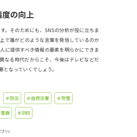
精度の向上
学問発見
す。そのためにも、SNSの分析が役に立ちま
大学で学びたい学問発見
S上で誰がどのような言葉を発信しているのか
の人に提供すべき情報の要素を明らかにできま
学問のミニ講義「夢ナビ講義」
学問分
く異なる時代だからこそ、今後はテレビなどだ
必要となっていくでしょう。
ユーザーサポート
＃防災
＃自然災害
＃吹雪
Ｑ＆Ａ よくあるご質問
大学進学IDにつ
資料の料金の
お支払いについて
受付内容
＃雪崩
＃SNS
個人情報取扱規定
特定商取引表記
お
ださい。
受験情報リンク