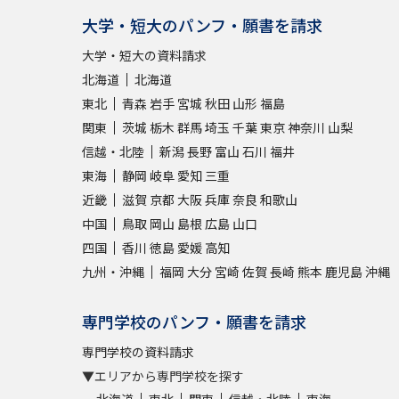
大学・短大のパンフ・願書を請求
大学・短大の資料請求
北海道
北海道
東北
青森
岩手
宮城
秋田
山形
福島
関東
茨城
栃木
群馬
埼玉
千葉
東京
神奈川
山梨
信越・北陸
新潟
長野
富山
石川
福井
東海
静岡
岐阜
愛知
三重
近畿
滋賀
京都
大阪
兵庫
奈良
和歌山
中国
鳥取
岡山
島根
広島
山口
四国
香川
徳島
愛媛
高知
九州・沖縄
福岡
大分
宮崎
佐賀
長崎
熊本
鹿児島
沖縄
専門学校のパンフ・願書を請求
専門学校の資料請求
▼エリアから専門学校を探す