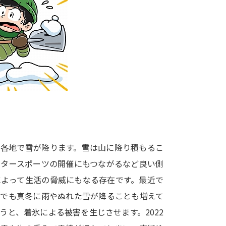
大学入学共通テスト「受験案内」の請求
大学入学共通テスト「受験上の配慮案内
幼稚園教員資格認定試験
小学校教員資
高等学校（情報）教員資格認定試験
大学研究
大学で学べる内容や特徴を調
に各地で雪が降ります。雪は山に降り積もるこ
ンタースポーツの開催にもつながるなど良い側
新増設大学・学部・学科特集
国際・グ
によって生活の脅威にもなる存在です。最近で
データサイエンス特集
奨学金・特待生
国でも真冬に雨やぬれた雪が降ることも増えて
進路の３択
新学年スタート号特集ペー
と、着氷による被害を生じさせます。2022
新学年スタート号特集ページ（高2生用