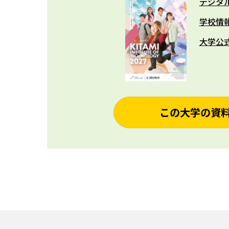
デジタ
学校情
大学公
この大学の資