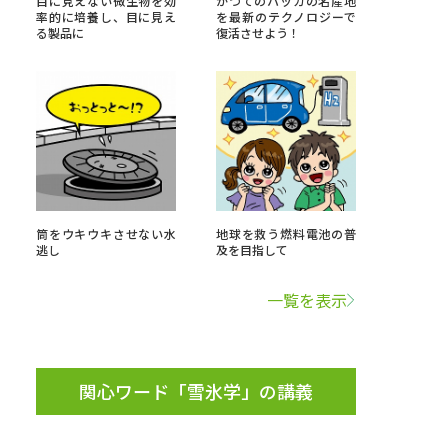
目に見えない微生物を効
かつてのハッカの名産地
率的に培養し、目に見え
を最新のテクノロジーで
る製品に
復活させよう！
」の請求
高等学校卒業程度認定試験
格認定試験
大学検索
筒をウキウキさせない水
地球を救う燃料電池の普
逃し
及を目指して
べる
一覧を表示
ローバルに強い大学特集
制度特集
デジタルパンフレット
関心ワード「雪氷学」の講義
ジ（高3生用）
）