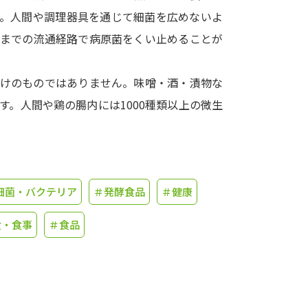
す。人間や調理器具を通じて細菌を広めないよ
学問発見
ぶまでの流通経路で病原菌をくい止めることが
だけのものではありません。味噌・酒・漬物な
大学で学びたい学問発見
。人間や鶏の腸内には1000種類以上の微生
学問のミニ講義「夢ナビ講義」
学問分
。
ユーザーサポート
細菌・バクテリア
＃発酵食品
＃健康
食・食事
＃食品
Ｑ＆Ａ よくあるご質問
大学進学IDにつ
資料の料金の
お支払いについて
受付内容
個人情報取扱規定
特定商取引表記
お
受験情報リンク