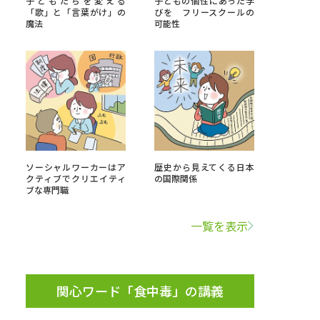
子どもたちを変える
子どもの個性にあった学
「歌」と「言葉がけ」の
びを フリースクールの
魔法
可能性
」の請求
高等学校卒業程度認定試験
格認定試験
大学検索
ソーシャルワーカーはア
歴史から見えてくる日本
クティブでクリエイティ
の国際関係
ブな専門職
べる
一覧を表示
ローバルに強い大学特集
制度特集
デジタルパンフレット
ジ（高3生用）
関心ワード「食中毒」の講義
）