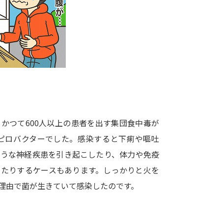
大学入学共通テスト「受験案内」の請求
大学入学共通テスト「受験上の配慮案内
幼稚園教員資格認定試験
小学校教員資
高等学校（情報）教員資格認定試験
大学研究
かつて600人以上の患者を出す集団食中毒が
大学で学べる内容や特徴を調
ピロバクターでした。感染すると下痢や嘔吐
ような神経疾患を引き起こしたり、体力や免疫
新増設大学・学部・学科特集
国際・グ
ったりするケースもあります。しっかりと火を
データサイエンス特集
奨学金・特待生
理由で菌が生きていて感染したのです。
進路の３択
新学年スタート号特集ペー
新学年スタート号特集ページ（高2生用