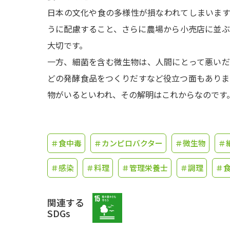
日本の文化や食の多様性が損なわれてしまいま
うに配慮すること、さらに農場から小売店に並
大切です。
一方、細菌を含む微生物は、人間にとって悪い
どの発酵食品をつくりだすなど役立つ面もあります
物がいるといわれ、その解明はこれからなのです
＃食中毒
＃カンピロバクター
＃微生物
＃
＃感染
＃料理
＃管理栄養士
＃調理
＃
関連する
SDGs