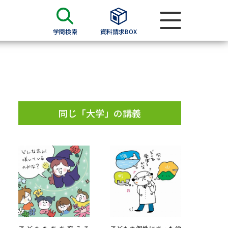
学問検索
資料請求BOX
資料検索
求
同じ「大学」の講義
願書
＆願書
過去問題集
求
留学・進学関連、塾・予備校