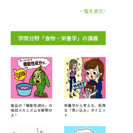
一覧を表示
学問検索
学問分野「食物・栄養学」の講義
野解説
学問の教科書
夢ナビライブ
いて
このサイトについて
食品の「機能性成分」の
栄養学から考える、危険
・発送状況の確認
テレメール
お支払いサイト
吸収メカニズムを解明せ
な「思い込み」ダイエッ
よ！
ト
問合せ先
テレメール進学カタログ
訂正のご案内