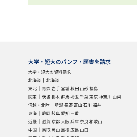
大学・短大のパンフ・願書を請求
大学・短大の資料請求
北海道
北海道
東北
青森
岩手
宮城
秋田
山形
福島
関東
茨城
栃木
群馬
埼玉
千葉
東京
神奈川
山梨
信越・北陸
新潟
長野
富山
石川
福井
東海
静岡
岐阜
愛知
三重
近畿
滋賀
京都
大阪
兵庫
奈良
和歌山
中国
鳥取
岡山
島根
広島
山口