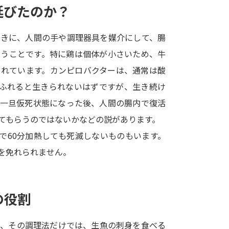
延びたのか？
SELFBRAND特集ページ
ときに、人間の手や調理器具を媒介にして、腸
オープンキャンパスなどを調
まうことです。特に鶏は個体が小さいため、牛
オープンキャンパス検索
実施プログラ
られています。カンピロバクターは、通常は酸
来場型・Web型イベント特集
夢ナビ
にふれると生きられないはずですが、生き続け
が一旦仮死状態になった後、人間の腸内で復活
てもらうのではないかなどの説があります。
受験準備
で60分加熱しても死滅しないものもいます。
を免れられません。
志望校・出願校を調べる
併願校選び
受験スケジュールを立てよ
の役割
テレメール全国一斉進学調査
新生活お
が、その調理法だけでは、生魚の刺身を食べる