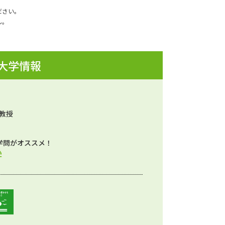
ださい。
ん。
 大学情報
准教授
学問がオススメ！
学