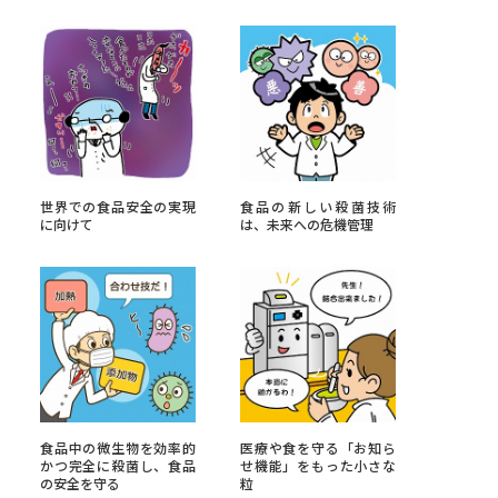
べる
ムから探す
ライブ
世界での食品安全の実現
食品の新しい殺菌技術
に向けて
は、未来への危機管理
資料検索
う
先輩が入学を決めた理由
食品中の微生物を効率的
医療や食を守る「お知ら
役立ちガイド
かつ完全に殺菌し、食品
せ機能」をもった小さな
の安全を守る
粒